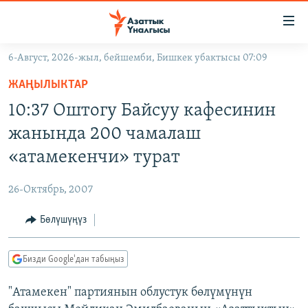
Линктер
Мазмунга
өтүңүз
6-Август, 2026-жыл, бейшемби, Бишкек убактысы 07:09
Навигацияга
ЖАҢЫЛЫКТАР
өтүңүз
ЖАҢЫЛЫКТАР
КЫРГЫЗСТАН
Издөөгө
10:37 Оштогу Байсуу кафесинин
салыңыз
ДҮЙНӨ
КЫРГЫЗСТАН
жанында 200 чамалаш
УКРАИНА
САЯСАТ
ДҮЙНӨ
«атамекенчи» турат
АТАЙЫН ИЛИКТӨӨ
ЭКОНОМИКА
БОРБОР АЗИЯ
26-Октябрь, 2007
ТВ ПРОГРАММАЛАР
МАДАНИЯТ
Бөлүшүңүз
ПОДКАСТ
БҮГҮН АЗАТТЫКТА
ӨЗГӨЧӨ ПИКИР
ЭКСПЕРТТЕР ТАЛДАЙТ
Бизди Google'дан табыңыз
БИЗ ЖАНА ДҮЙНӨ
Русский
"Атамекен" партиянын облустук бөлүмүнүн
ДАНИСТЕ