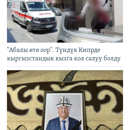
"Абалы өтө оор". Түндүк Кипрде
кыргызстандык кызга кол салуу болду