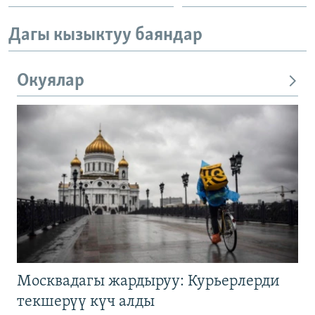
Дагы кызыктуу баяндар
Окуялар
Москвадагы жардыруу: Курьерлерди
текшерүү күч алды