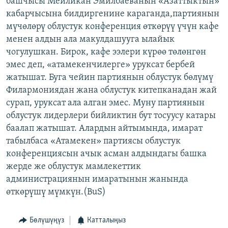
башчысы Мейликан Эмилбаеванын «Азаттыктын»
ОНЛАЙН ШЕРИНЕ
ЭЖЕ-СИҢДИЛЕР
кабарчысына билдиргенине караганда,партиянын
мүчөлөрү облустук конференция өткөрүү үчүн кафе
АЗАТТЫК+
менен алдын ала макулдашууга ылайык
ЫҢГАЙСЫЗ СУРООЛОР
чогулушкан. Бирок, кафе ээлери күрөө төлөнгөн
эмес деп, «атамекенчилерге» уруксат бербей
жатышат. Буга чейин партиянын облустук бөлүмү
ЭЕ/АРнун бардык сайттары
Филармониядан жана облустук китепканадан жай
сурап, уруксат ала алган эмес. Муну партиянын
облустук лидерлери бийликтин бут тосуусу катары
баалап жатышат. Алардын айтымында, имарат
табылбаса «Атамекен» партиясы облустук
конференциясын ачык асман алдындагы башка
жерде же облустук мамлекеттик
администрациянын имаратынын жанында
өткөрүшү мүмкүн.(BuS)
Бөлүшүңүз
Катталыңыз