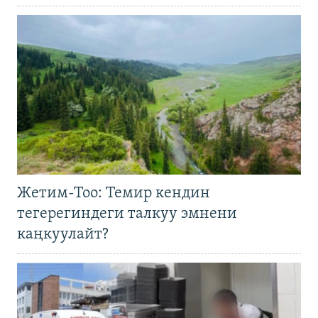
Жетим-Тоо: Темир кендин
тегерегиндеги талкуу эмнени
каңкуулайт?