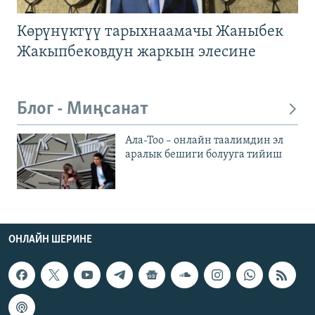
Көрүнүктүү тарыхнаамачы Жаныбек
Жакыпбековдун жаркын элесине
Блог - Миңсанат
Ала-Тоо – онлайн таалимдин эл
аралык бешиги болууга тийиш
ОНЛАЙН ШЕРИНЕ