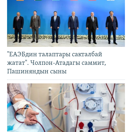
"ЕАЭБдин талаптары сакталбай
жатат". Чолпон-Атадагы саммит,
Пашиняндын сыны