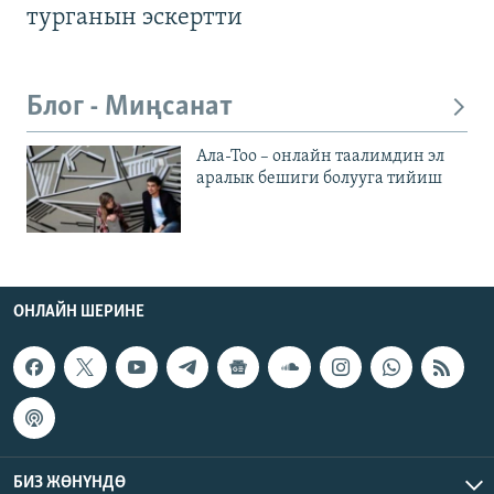
турганын эскертти
Блог - Миңсанат
Ала-Тоо – онлайн таалимдин эл
аралык бешиги болууга тийиш
ОНЛАЙН ШЕРИНЕ
БИЗ ЖӨНҮНДӨ