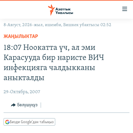
Линктер
Мазмунга
өтүңүз
8-Август, 2026-жыл, ишемби, Бишкек убактысы 02:52
Навигацияга
ЖАҢЫЛЫКТАР
өтүңүз
ЖАҢЫЛЫКТАР
КЫРГЫЗСТАН
Издөөгө
18:07 Ноокатта үч, ал эми
салыңыз
ДҮЙНӨ
КЫРГЫЗСТАН
Карасууда бир наристе ВИЧ
УКРАИНА
САЯСАТ
ДҮЙНӨ
инфекцияга чалдыкканы
АТАЙЫН ИЛИКТӨӨ
ЭКОНОМИКА
БОРБОР АЗИЯ
аныкталды
ТВ ПРОГРАММАЛАР
МАДАНИЯТ
29-Октябрь, 2007
ПОДКАСТ
БҮГҮН АЗАТТЫКТА
Бөлүшүңүз
ӨЗГӨЧӨ ПИКИР
ЭКСПЕРТТЕР ТАЛДАЙТ
БИЗ ЖАНА ДҮЙНӨ
Русский
Бизди Google'дан табыңыз
ДАНИСТЕ