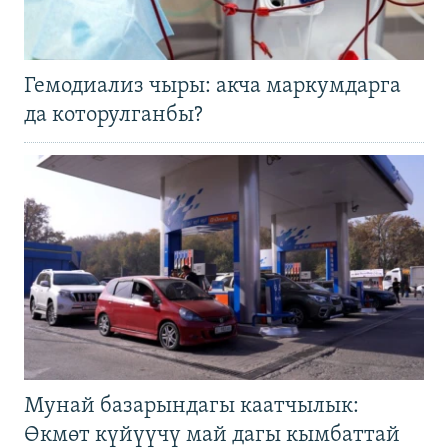
Гемодиализ чыры: акча маркумдарга
да которулганбы?
Мунай базарындагы каатчылык:
Өкмөт күйүүчү май дагы кымбаттай