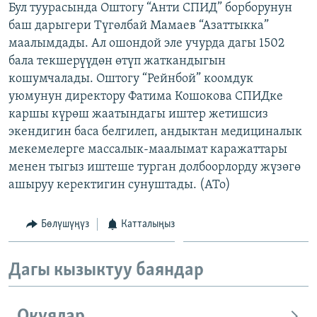
Бул туурасында Оштогу “Анти СПИД” борборунун
ОНЛАЙН ШЕРИНЕ
ЭЖЕ-СИҢДИЛЕР
баш дарыгери Түгөлбай Мамаев “Азаттыкка”
АЗАТТЫК+
маалымдады. Ал ошондой эле учурда дагы 1502
бала текшерүүдөн өтүп жаткандыгын
ЫҢГАЙСЫЗ СУРООЛОР
кошумчалады. Оштогу “Рейнбой” коомдук
уюмунун директору Фатима Кошокова СПИДке
ЭЕ/АРнун бардык сайттары
каршы күрөш жаатындагы иштер жетишсиз
экендигин баса белгилеп, андыктан медициналык
мекемелерге массалык-маалымат каражаттары
менен тыгыз иштеше турган долбоорлорду жүзөгө
ашыруу керектигин сунуштады. (ATo)
Бөлүшүңүз
Катталыңыз
Дагы кызыктуу баяндар
Окуялар