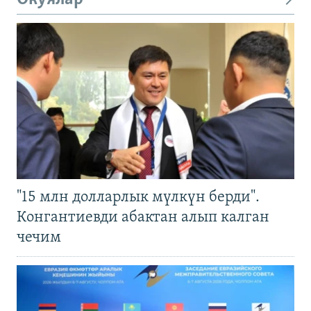
"15 млн долларлык мүлкүн берди".
Конгантиевди абактан алып калган
чечим