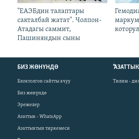
"ЕАЭБдин талаптары
Гемоди
сакталбай жатат". Чолпон-
маркум
Атадагы саммит,
котору
Пашиняндын сыны
БИЗ ЖӨНҮНДӨ
"АЗАТТЫ
Блоктолгон сайтты ачуу
Тилим - ди
Биз жөнүндө
Русский
Эрежелер
Азаттык - WhatsApp
ОНЛАЙН ШЕРИНЕ
Азаттыктын тиркемеси