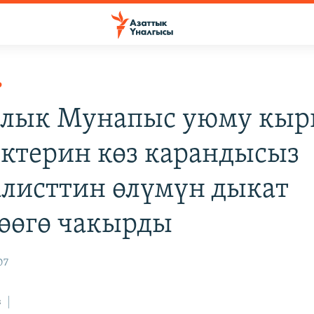
Р
алык Мунапыс уюму кыр
ктерин көз карандысыз
листтин өлүмүн дыкат
өөгө чакырды
07
з