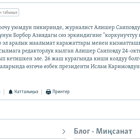
ан табыңыз
гоочу уюмдун пикиринде, журналист Алишер Саиповд
унун Борбор Азиядагы сөз эркиндигине "коркунучтуу 
ар эл аралык маалымат каражаттары менен кызматташы
сылмага редакторлук кылган Алишер Саиповду 24-окт
п кетишкен эле. 26 жаш курагында киши колдуу бол
аларында өзгөчө өзбек президенти Ислам Каримовду
з
Катталыңыз
Принтер
Блог - Миңсанат