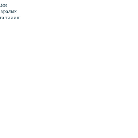
айн
 аралык
га тийиш