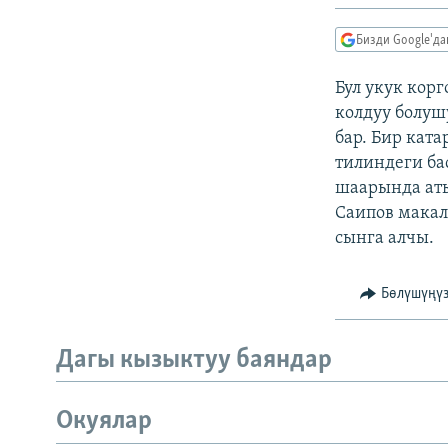
ЭЖЕ-СИҢДИЛЕР
АЗАТТЫК+
Бизди Google'д
ЫҢГАЙСЫЗ СУРООЛОР
Бул укук кор
колдуу болуш
бар. Бир кат
тилиндеги ба
шаарында аты
Саипов макал
сынга алчы.
Бөлүшүңү
Дагы кызыктуу баяндар
Окуялар