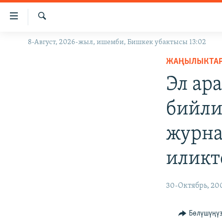
Линктер
Мазмунга
өтүңүз
Издөө
8-Август, 2026-жыл, ишемби, Бишкек убактысы 13:02
ЖАҢЫЛЫКТАР
Навигацияга
өтүңүз
ЖАҢЫЛЫКТА
КЫРГЫЗСТАН
Издөөгө
Эл ар
ДҮЙНӨ
КЫРГЫЗСТАН
салыңыз
УКРАИНА
САЯСАТ
ДҮЙНӨ
бийли
АТАЙЫН ИЛИКТӨӨ
ЭКОНОМИКА
БОРБОР АЗИЯ
журна
ТВ ПРОГРАММАЛАР
МАДАНИЯТ
ПОДКАСТ
БҮГҮН АЗАТТЫКТА
иликт
ӨЗГӨЧӨ ПИКИР
ЭКСПЕРТТЕР ТАЛДАЙТ
30-Октябрь, 20
БИЗ ЖАНА ДҮЙНӨ
ДАНИСТЕ
Бөлүшүңү