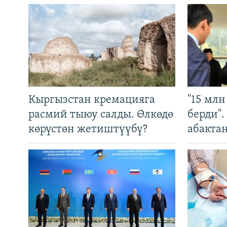
Кыргызстан кремацияга
"15 мл
расмий тыюу салды. Өлкөдө
берди"
көрүстөн жетиштүүбү?
абакта