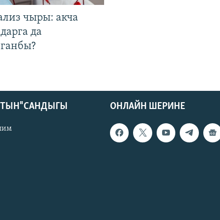
ализ чыры: акча
дарга да
лганбы?
КТЫН" САНДЫГЫ
ОНЛАЙН ШЕРИНЕ
лим