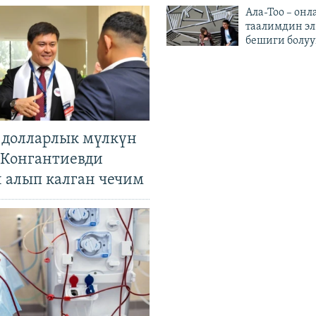
Ала-Тоо – онл
таалимдин эл
бешиги болуу
н долларлык мүлкүн
. Конгантиевди
н алып калган чечим