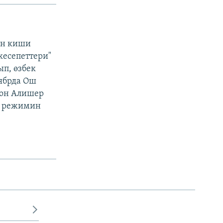
ун киши
кесепеттери"
п, өзбек
ябрда Ош
гон Алишер
н режимин