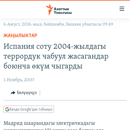
Линктер
Мазмунга
өтүңүз
6-Август, 2026-жыл, бейшемби, Бишкек убактысы 09:49
Навигацияга
ЖАҢЫЛЫКТАР
өтүңүз
ЖАҢЫЛЫКТАР
КЫРГЫЗСТАН
Издөөгө
Испания соту 2004-жылдагы
салыңыз
ДҮЙНӨ
КЫРГЫЗСТАН
террордук чабуул жасагандар
УКРАИНА
САЯСАТ
ДҮЙНӨ
боюнча өкүм чыгарды
АТАЙЫН ИЛИКТӨӨ
ЭКОНОМИКА
БОРБОР АЗИЯ
1-Ноябрь, 2007
ТВ ПРОГРАММАЛАР
МАДАНИЯТ
Бөлүшүңүз
ПОДКАСТ
БҮГҮН АЗАТТЫКТА
ӨЗГӨЧӨ ПИКИР
ЭКСПЕРТТЕР ТАЛДАЙТ
Бизди Google'дан табыңыз
БИЗ ЖАНА ДҮЙНӨ
Русский
Мадрид шаарындагы электричкадагы
ДАНИСТЕ