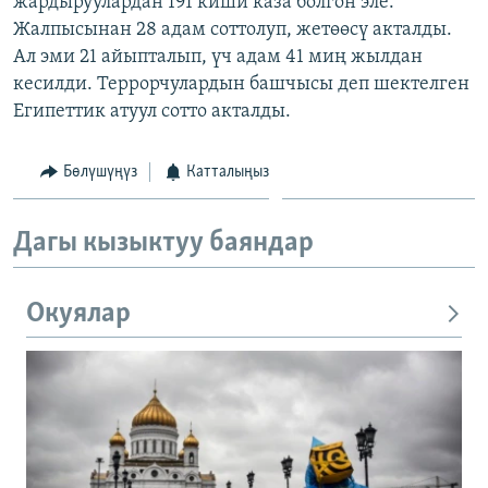
жардыруулардан 191 киши каза болгон эле.
ОНЛАЙН ШЕРИНЕ
ЭЖЕ-СИҢДИЛЕР
Жалпысынан 28 адам соттолуп, жетөөсү акталды.
Ал эми 21 айыпталып, үч адам 41 миң жылдан
АЗАТТЫК+
кесилди. Террорчулардын башчысы деп шектелген
ЫҢГАЙСЫЗ СУРООЛОР
Египеттик атуул сотто акталды.
ЭЕ/АРнун бардык сайттары
Бөлүшүңүз
Катталыңыз
Дагы кызыктуу баяндар
Окуялар