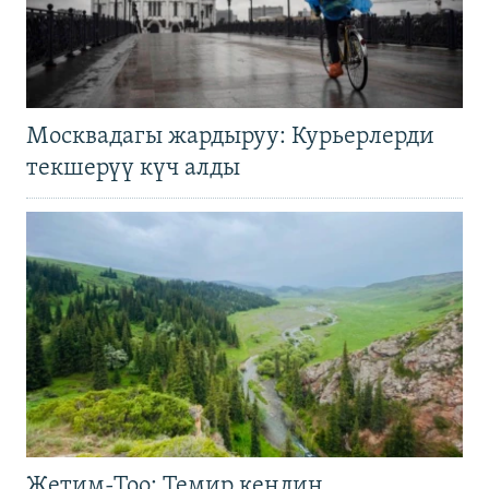
Москвадагы жардыруу: Курьерлерди
текшерүү күч алды
Жетим-Тоо: Темир кендин