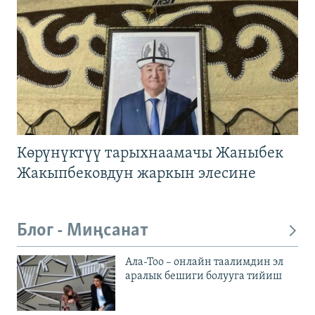
Көрүнүктүү тарыхнаамачы Жаныбек
Жакыпбековдун жаркын элесине
Блог - Миңсанат
Ала-Тоо – онлайн таалимдин эл
аралык бешиги болууга тийиш