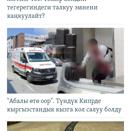
тегерегиндеги талкуу эмнени
каңкуулайт?
"Абалы өтө оор". Түндүк Кипрде
кыргызстандык кызга кол салуу болду