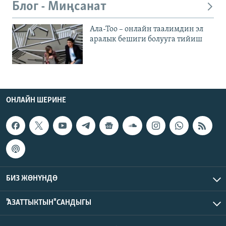
Блог - Миңсанат
Ала-Тоо – онлайн таалимдин эл
аралык бешиги болууга тийиш
ОНЛАЙН ШЕРИНЕ
БИЗ ЖӨНҮНДӨ
"АЗАТТЫКТЫН" САНДЫГЫ