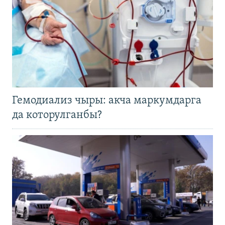
Гемодиализ чыры: акча маркумдарга
да которулганбы?