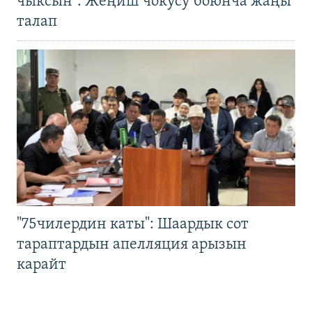
чыксын". Жеңиш чокусу боюнча жаңы
талап
"75чилердин каты": Шаардык сот
тараптардын апелляция арызын
карайт