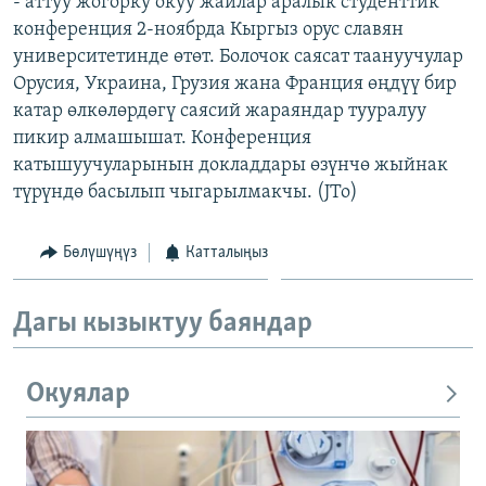
- аттуу жогорку окуу жайлар аралык студенттик
ОНЛАЙН ШЕРИНЕ
ЭЖЕ-СИҢДИЛЕР
конференция 2-ноябрда Кыргыз орус славян
университетинде өтөт. Болочок саясат таануучулар
АЗАТТЫК+
Орусия, Украина, Грузия жана Франция өңдүү бир
ЫҢГАЙСЫЗ СУРООЛОР
катар өлкөлөрдөгү саясий жараяндар тууралуу
пикир алмашышат. Конференция
катышуучуларынын докладдары өзүнчө жыйнак
ЭЕ/АРнун бардык сайттары
түрүндө басылып чыгарылмакчы. (JTo)
Бөлүшүңүз
Катталыңыз
Дагы кызыктуу баяндар
Окуялар