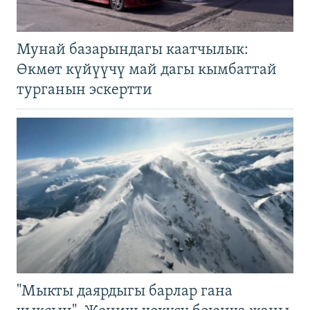
Мунай базарындагы каатчылык:
Өкмөт күйүүчү май дагы кымбаттай
турганын эскертти
"Мыкты даярдыгы барлар гана