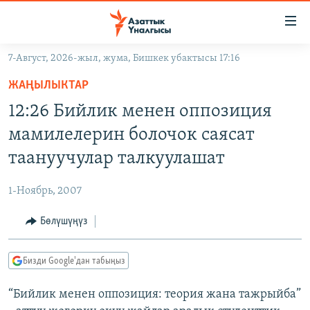
Линктер
Мазмунга
өтүңүз
7-Август, 2026-жыл, жума, Бишкек убактысы 17:16
Навигацияга
ЖАҢЫЛЫКТАР
өтүңүз
ЖАҢЫЛЫКТАР
КЫРГЫЗСТАН
Издөөгө
12:26 Бийлик менен оппозиция
салыңыз
ДҮЙНӨ
КЫРГЫЗСТАН
мамилелерин болочок саясат
УКРАИНА
САЯСАТ
ДҮЙНӨ
таануучулар талкуулашат
АТАЙЫН ИЛИКТӨӨ
ЭКОНОМИКА
БОРБОР АЗИЯ
1-Ноябрь, 2007
ТВ ПРОГРАММАЛАР
МАДАНИЯТ
Бөлүшүңүз
ПОДКАСТ
БҮГҮН АЗАТТЫКТА
ӨЗГӨЧӨ ПИКИР
ЭКСПЕРТТЕР ТАЛДАЙТ
Бизди Google'дан табыңыз
БИЗ ЖАНА ДҮЙНӨ
Русский
“Бийлик менен оппозиция: теория жана тажрыйба”
ДАНИСТЕ