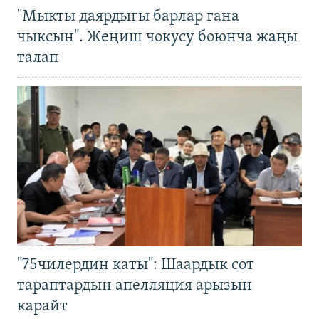
"Мыкты даярдыгы барлар гана
чыксын". Жеңиш чокусу боюнча жаңы
талап
"75чилердин каты": Шаардык сот
тараптардын апелляция арызын
карайт