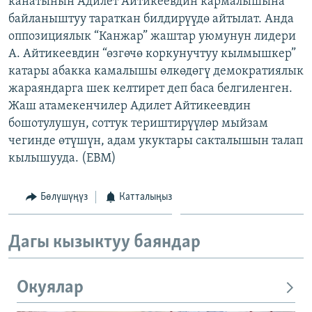
канатынын Адилет Айтикеевдин кармалышына
ОНЛАЙН ШЕРИНЕ
ЭЖЕ-СИҢДИЛЕР
байланыштуу тараткан билдирүүдө айтылат. Анда
оппозициялык “Канжар” жаштар уюмунун лидери
АЗАТТЫК+
А. Айтикеевдин “өзгөчө коркунучтуу кылмышкер”
ЫҢГАЙСЫЗ СУРООЛОР
катары абакка камалышы өлкөдөгү демократиялык
жараяндарга шек келтирет деп баса белгиленген.
Жаш атамекенчилер Адилет Айтикеевдин
ЭЕ/АРнун бардык сайттары
бошотулушун, соттук териштирүүлөр мыйзам
чегинде өтүшүн, адам укуктары сакталышын талап
кылышууда. (EBM)
Бөлүшүңүз
Катталыңыз
Дагы кызыктуу баяндар
Окуялар