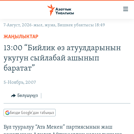
Линктер
Мазмунга
өтүңүз
7-Август, 2026-жыл, жума, Бишкек убактысы 18:49
Навигацияга
ЖАҢЫЛЫКТАР
өтүңүз
ЖАҢЫЛЫКТАР
КЫРГЫЗСТАН
Издөөгө
13:00 “Бийлик өз атуулдарынын
салыңыз
ДҮЙНӨ
КЫРГЫЗСТАН
укугун сыйлабай ашынып
УКРАИНА
САЯСАТ
ДҮЙНӨ
баратат”
АТАЙЫН ИЛИКТӨӨ
ЭКОНОМИКА
БОРБОР АЗИЯ
5-Ноябрь, 2007
ТВ ПРОГРАММАЛАР
МАДАНИЯТ
Бөлүшүңүз
ПОДКАСТ
БҮГҮН АЗАТТЫКТА
ӨЗГӨЧӨ ПИКИР
ЭКСПЕРТТЕР ТАЛДАЙТ
Бизди Google'дан табыңыз
БИЗ ЖАНА ДҮЙНӨ
Русский
Бул тууралуу “Ата Мекен” партиясынын жаш
ДАНИСТЕ