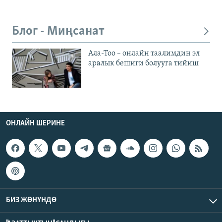
Блог - Миңсанат
Ала-Тоо – онлайн таалимдин эл
аралык бешиги болууга тийиш
ОНЛАЙН ШЕРИНЕ
БИЗ ЖӨНҮНДӨ