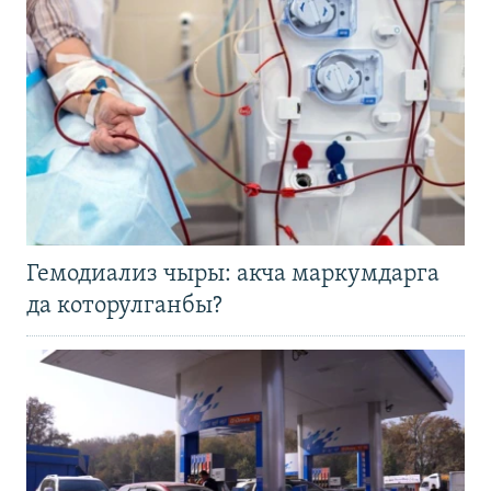
Гемодиализ чыры: акча маркумдарга
да которулганбы?