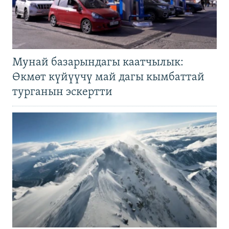
Мунай базарындагы каатчылык:
Өкмөт күйүүчү май дагы кымбаттай
турганын эскертти