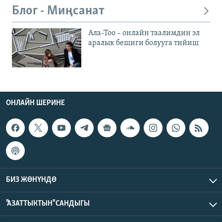
Блог - Миңсанат
Ала-Тоо – онлайн таалимдин эл
аралык бешиги болууга тийиш
ОНЛАЙН ШЕРИНЕ
БИЗ ЖӨНҮНДӨ
"АЗАТТЫКТЫН" САНДЫГЫ