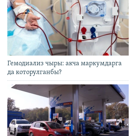
Гемодиализ чыры: акча маркумдарга
да которулганбы?