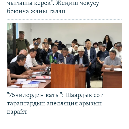
чыгышы керек". Жеңиш чокусу
боюнча жаңы талап
"75чилердин каты": Шаардык сот
тараптардын апелляция арызын
карайт