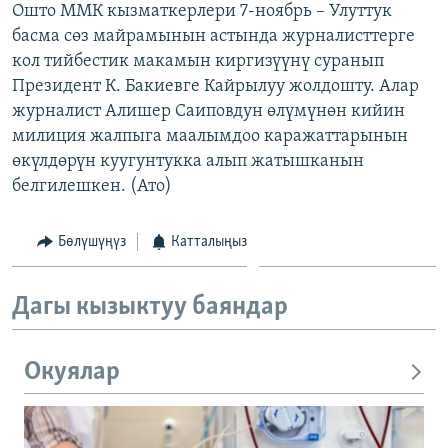
Ошто ММК кызматкерлери 7-ноябрь – Улуттук
ОНЛАЙН ШЕРИНЕ
ЭЖЕ-СИҢДИЛЕР
басма сөз майрамынын астында журналисттерге
АЗАТТЫК+
кол тийбестик макамын киргизүүнү суранып
Президент К. Бакиевге Кайрылуу жолдошту. Алар
ЫҢГАЙСЫЗ СУРООЛОР
журналист Алишер Саиповдун өлүмүнөн кийин
милиция жалпыга маалымдоо каражаттарынын
ЭЕ/АРнун бардык сайттары
өкүлдөрүн куугунтукка алып жатышканын
белгилешкен. (Ато)
Бөлүшүңүз
Катталыңыз
Дагы кызыктуу баяндар
Окуялар