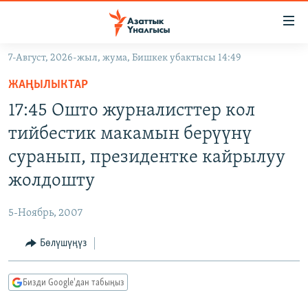
Линктер
Мазмунга
өтүңүз
7-Август, 2026-жыл, жума, Бишкек убактысы 14:49
Навигацияга
ЖАҢЫЛЫКТАР
өтүңүз
ЖАҢЫЛЫКТАР
КЫРГЫЗСТАН
Издөөгө
17:45 Ошто журналисттер кол
салыңыз
ДҮЙНӨ
КЫРГЫЗСТАН
тийбестик макамын берүүнү
УКРАИНА
САЯСАТ
ДҮЙНӨ
суранып, президентке кайрылуу
АТАЙЫН ИЛИКТӨӨ
ЭКОНОМИКА
БОРБОР АЗИЯ
жолдошту
ТВ ПРОГРАММАЛАР
МАДАНИЯТ
5-Ноябрь, 2007
ПОДКАСТ
БҮГҮН АЗАТТЫКТА
Бөлүшүңүз
ӨЗГӨЧӨ ПИКИР
ЭКСПЕРТТЕР ТАЛДАЙТ
БИЗ ЖАНА ДҮЙНӨ
Русский
Бизди Google'дан табыңыз
ДАНИСТЕ