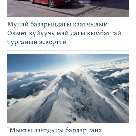
Мунай базарындагы каатчылык:
Өкмөт күйүүчү май дагы кымбаттай
турганын эскертти
"Мыкты даярдыгы барлар гана