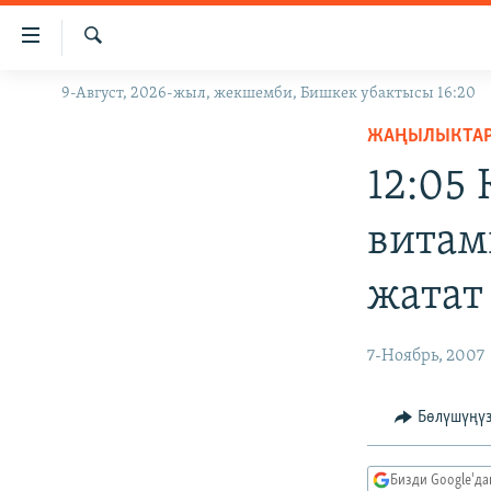
Линктер
Мазмунга
өтүңүз
Издөө
9-Август, 2026-жыл, жекшемби, Бишкек убактысы 16:20
ЖАҢЫЛЫКТАР
Навигацияга
өтүңүз
ЖАҢЫЛЫКТА
КЫРГЫЗСТАН
Издөөгө
12:05
ДҮЙНӨ
КЫРГЫЗСТАН
салыңыз
УКРАИНА
САЯСАТ
ДҮЙНӨ
витам
АТАЙЫН ИЛИКТӨӨ
ЭКОНОМИКА
БОРБОР АЗИЯ
жатат
ТВ ПРОГРАММАЛАР
МАДАНИЯТ
ПОДКАСТ
БҮГҮН АЗАТТЫКТА
7-Ноябрь, 2007
ӨЗГӨЧӨ ПИКИР
ЭКСПЕРТТЕР ТАЛДАЙТ
БИЗ ЖАНА ДҮЙНӨ
Бөлүшүңү
ДАНИСТЕ
Бизди Google'д