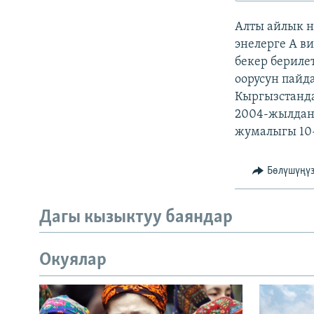
ЭЖЕ-СИҢДИЛЕР
Алты айлык н
АЗАТТЫК+
энелерге А 
ЫҢГАЙСЫЗ СУРООЛОР
бекер бериле
оорусун пайд
Кыргызстанд
2004-жылдан 
жумалыгы 10-
Бөлүшүңү
Дагы кызыктуу баяндар
Окуялар