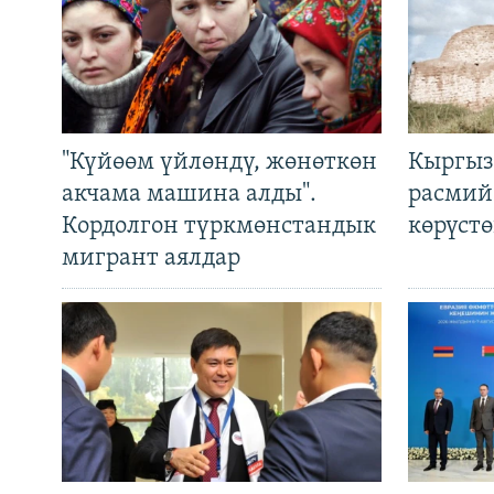
"Күйөөм үйлөндү, жөнөткөн
Кыргыз
акчама машина алды".
расмий
Кордолгон түркмөнстандык
көрүст
мигрант аялдар