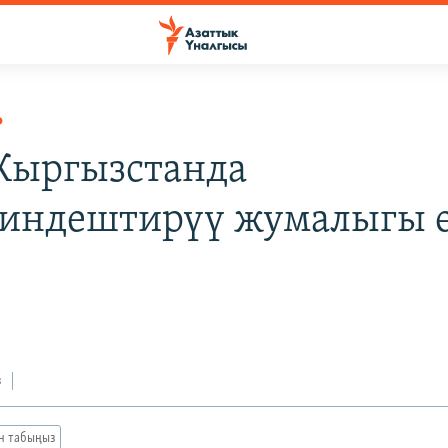
Р
 Кыргызстанда
индештирүү жумалыгы 
з
ан табыңыз