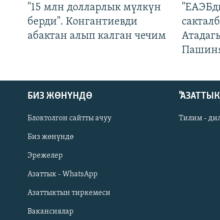
"15 млн долларлык мүлкүн
"ЕАЭБд
берди". Конгантиевди
сакталб
абактан алып калган чечим
Атадаг
Пашин
БИЗ ЖӨНҮНДӨ
"АЗАТТЫ
Блоктолгон сайтты ачуу
Тилим - ди
Биз жөнүндө
Русский
Эрежелер
Азаттык - WhatsApp
ОНЛАЙН ШЕРИНЕ
Азаттыктын тиркемеси
Вакансиялар