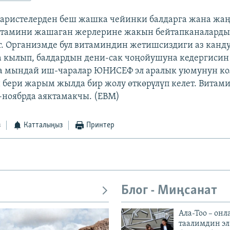
аристелерден беш жашка чейинки балдарга жана жаң
витамини жашаган жерлерине жакын бейтапканалард
т. Организмде бул витаминдин жетишсиздиги аз канду
а кылып, балдардын дени-сак чоңойушуна кедергисин 
а мындай иш-чаралар ЮНИСЕФ эл аралык уюмунун ко
бери жарым жылда бир жолу өткөрүлүп келет. Витам
ноябрда аяктамакчы. (EBM)
з
Катталыңыз
Принтер
Блог - Миңсанат
Ала-Тоо – онл
таалимдин эл