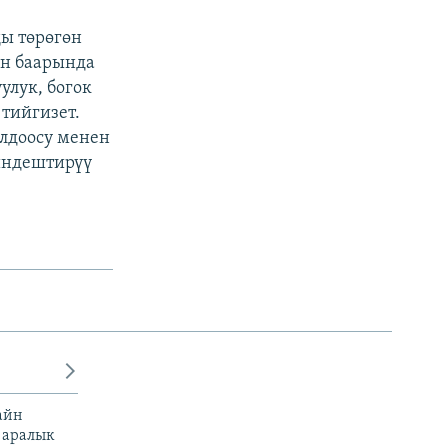
ы төрөгөн
ын баарында
улук, богок
тийгизет.
лдоосу менен
индештирүү
айн
 аралык