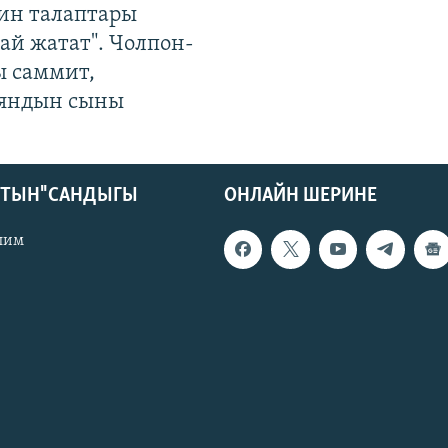
ин талаптары
ай жатат". Чолпон-
ы саммит,
яндын сыны
КТЫН" САНДЫГЫ
ОНЛАЙН ШЕРИНЕ
лим