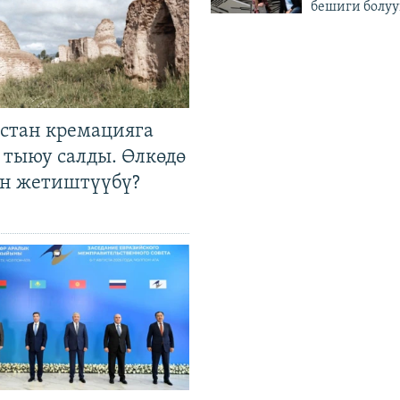
бешиги болуу
стан кремацияга
 тыюу салды. Өлкөдө
өн жетиштүүбү?