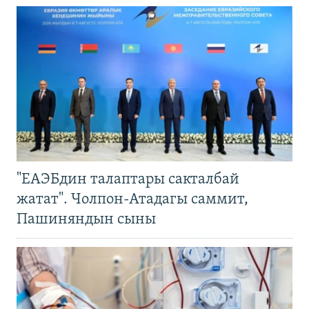
"ЕАЭБдин талаптары сакталбай
жатат". Чолпон-Атадагы саммит,
Пашиняндын сыны