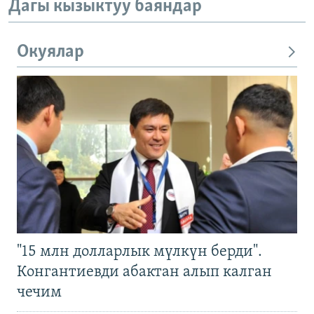
Дагы кызыктуу баяндар
Окуялар
"15 млн долларлык мүлкүн берди".
Конгантиевди абактан алып калган
чечим