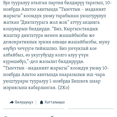
Бул тууралуу аталган партия билдирүү таратып, 10-
ОНЛАЙН ШЕРИНЕ
ЭЖЕ-СИҢДИЛЕР
ноябрда Алатоо аянтында “Тынчтык – маданият
АЗАТТЫК+
жарыгы” коомдук уюму тарабынан уюштурулуп
жаткан “Диктатурага жол жок” аттуу акцияга
ЫҢГАЙСЫЗ СУРООЛОР
кошуларын билдирди. “Биз, Кыргызстандык
жаштар диктатура менен жашайбызбы же
ЭЕ/АРнун бардык сайттары
демократиялык эркин өлкөдө жашайбызбы, муну
өзүбүз чечүүгө тийишпиз. Биз унчукпай кое
албайбыз, өз укугубузду колго алуу үчүн
күрөшөбүз,”-деп жазылат билдирүүдө.
“Тынчтык –маданият жарыгы” коомдук уюму 10-
ноябрда Алатоо аянтында нааразылык иш-чара
уюштурары тууралуу 1-ноябрда Бишкек шаар
мэриясына кабарланган. (ZKo)
Бөлүшүңүз
Катталыңыз