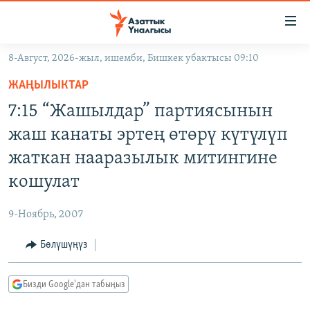
Линктер
Мазмунга
өтүңүз
8-Август, 2026-жыл, ишемби, Бишкек убактысы 09:10
Навигацияга
ЖАҢЫЛЫКТАР
өтүңүз
ЖАҢЫЛЫКТАР
КЫРГЫЗСТАН
Издөөгө
7:15 “Жашылдар” партиясынын
салыңыз
ДҮЙНӨ
КЫРГЫЗСТАН
жаш канаты эртең өтөрү күтүлүп
УКРАИНА
САЯСАТ
ДҮЙНӨ
жаткан нааразылык митингине
АТАЙЫН ИЛИКТӨӨ
ЭКОНОМИКА
БОРБОР АЗИЯ
кошулат
ТВ ПРОГРАММАЛАР
МАДАНИЯТ
9-Ноябрь, 2007
ПОДКАСТ
БҮГҮН АЗАТТЫКТА
Бөлүшүңүз
ӨЗГӨЧӨ ПИКИР
ЭКСПЕРТТЕР ТАЛДАЙТ
БИЗ ЖАНА ДҮЙНӨ
Русский
Бизди Google'дан табыңыз
ДАНИСТЕ