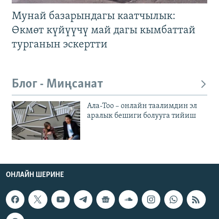
Мунай базарындагы каатчылык:
Өкмөт күйүүчү май дагы кымбаттай
турганын эскертти
Блог - Миңсанат
Ала-Тоо – онлайн таалимдин эл
аралык бешиги болууга тийиш
ОНЛАЙН ШЕРИНЕ