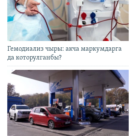
Гемодиализ чыры: акча маркумдарга
да которулганбы?