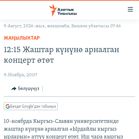
Линктер
Мазмунга
өтүңүз
9-Август, 2026-жыл, жекшемби, Бишкек убактысы 07:46
Навигацияга
ЖАҢЫЛЫКТАР
өтүңүз
ЖАҢЫЛЫКТАР
КЫРГЫЗСТАН
Издөөгө
12:15 Жаштар күнүнө арналган
салыңыз
ДҮЙНӨ
КЫРГЫЗСТАН
концерт өтөт
УКРАИНА
САЯСАТ
ДҮЙНӨ
9-Ноябрь, 2007
АТАЙЫН ИЛИКТӨӨ
ЭКОНОМИКА
БОРБОР АЗИЯ
ТВ ПРОГРАММАЛАР
Бөлүшүңүз
МАДАНИЯТ
ПОДКАСТ
БҮГҮН АЗАТТЫКТА
Бизди Google'дан табыңыз
ӨЗГӨЧӨ ПИКИР
ЭКСПЕРТТЕР ТАЛДАЙТ
10-ноябрда Кыргыз-Славян университетинде
БИЗ ЖАНА ДҮЙНӨ
Русский
жаштар күнүнө арналган «Ырдайлы кыргыз
ДАНИСТЕ
ырларын» аттуу концерт өтөт. Иш чара кыргыз