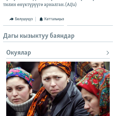
тилин өнүктүрүүгө арналган.(AiJu)
ОНЛАЙН ШЕРИНЕ
ЭЖЕ-СИҢДИЛЕР
АЗАТТЫК+
Бөлүшүңүз
Катталыңыз
ЫҢГАЙСЫЗ СУРООЛОР
Дагы кызыктуу баяндар
ЭЕ/АРнун бардык сайттары
Окуялар