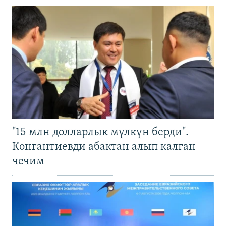
"15 млн долларлык мүлкүн берди".
Конгантиевди абактан алып калган
чечим