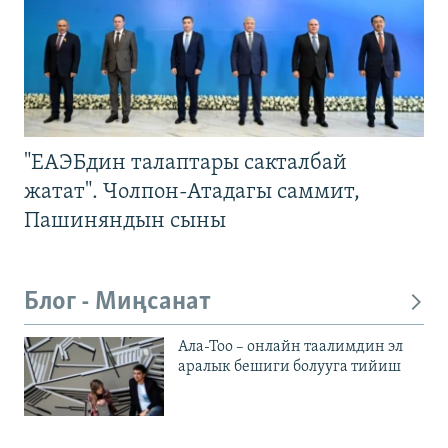
"ЕАЭБдин талаптары сакталбай
жатат". Чолпон-Атадагы саммит,
Пашиняндын сыны
Блог - Миңсанат
Ала-Тоо – онлайн таалимдин эл
аралык бешиги болууга тийиш