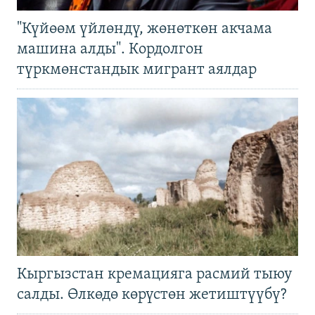
"Күйөөм үйлөндү, жөнөткөн акчама
машина алды". Кордолгон
түркмөнстандык мигрант аялдар
Кыргызстан кремацияга расмий тыюу
салды. Өлкөдө көрүстөн жетиштүүбү?