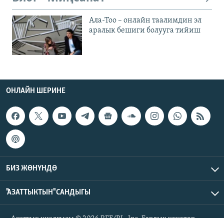
Ала-Тоо – онлайн таалимдин эл
аралык бешиги болууга тийиш
ОНЛАЙН ШЕРИНЕ
БИЗ ЖӨНҮНДӨ
"АЗАТТЫКТЫН" САНДЫГЫ
Азаттык үналгысы © 2026 RFE/RL, Inc. Бардык укуктар