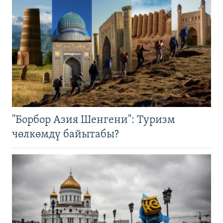
"Борбор Азия Шенгени": Туризм
чөлкөмдү байытабы?