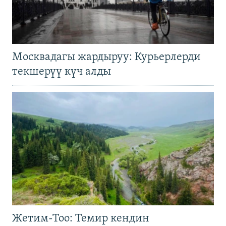
Москвадагы жардыруу: Курьерлерди
текшерүү күч алды
Жетим-Тоо: Темир кендин