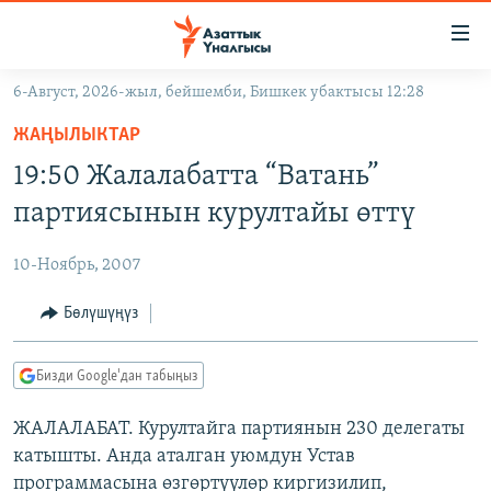
Линктер
Мазмунга
өтүңүз
6-Август, 2026-жыл, бейшемби, Бишкек убактысы 12:28
Навигацияга
ЖАҢЫЛЫКТАР
өтүңүз
ЖАҢЫЛЫКТАР
КЫРГЫЗСТАН
Издөөгө
19:50 Жалалабатта “Ватань”
салыңыз
ДҮЙНӨ
КЫРГЫЗСТАН
партиясынын курултайы өттү
УКРАИНА
САЯСАТ
ДҮЙНӨ
10-Ноябрь, 2007
АТАЙЫН ИЛИКТӨӨ
ЭКОНОМИКА
БОРБОР АЗИЯ
ТВ ПРОГРАММАЛАР
Бөлүшүңүз
МАДАНИЯТ
ПОДКАСТ
БҮГҮН АЗАТТЫКТА
Бизди Google'дан табыңыз
ӨЗГӨЧӨ ПИКИР
ЭКСПЕРТТЕР ТАЛДАЙТ
ЖАЛАЛАБАТ. Курултайга партиянын 230 делегаты
БИЗ ЖАНА ДҮЙНӨ
Русский
катышты. Анда аталган уюмдун Устав
ДАНИСТЕ
программасына өзгөртүүлөр киргизилип,