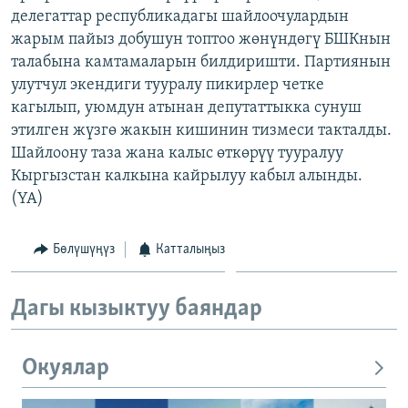
делегаттар республикадагы шайлоочулардын
ОНЛАЙН ШЕРИНЕ
ЭЖЕ-СИҢДИЛЕР
жарым пайыз добушун топтоо жөнүндөгү БШКнын
АЗАТТЫК+
талабына камтамаларын билдиришти. Партиянын
ЫҢГАЙСЫЗ СУРООЛОР
улутчул экендиги тууралу пикирлер четке
кагылып, уюмдун атынан депутаттыкка сунуш
этилген жүзгө жакын кишинин тизмеси такталды.
ЭЕ/АРнун бардык сайттары
Шайлоону таза жана калыс өткөрүү тууралуу
Кыргызстан калкына кайрылуу кабыл алынды.
(YA)
Бөлүшүңүз
Катталыңыз
Дагы кызыктуу баяндар
Окуялар