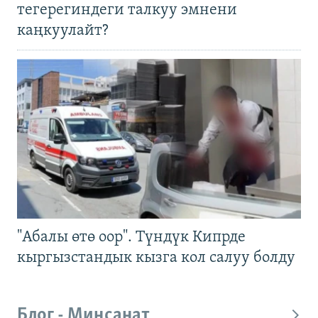
тегерегиндеги талкуу эмнени
каңкуулайт?
"Абалы өтө оор". Түндүк Кипрде
кыргызстандык кызга кол салуу болду
Блог - Миңсанат