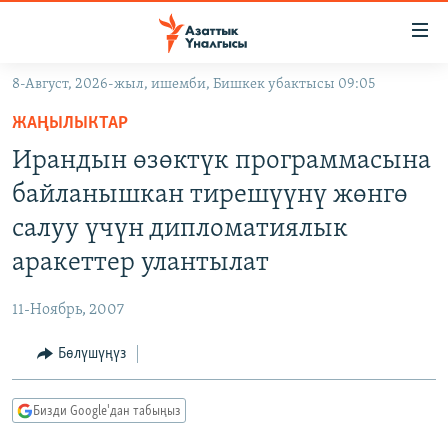
Линктер
Мазмунга
өтүңүз
8-Август, 2026-жыл, ишемби, Бишкек убактысы 09:05
Навигацияга
ЖАҢЫЛЫКТАР
өтүңүз
ЖАҢЫЛЫКТАР
КЫРГЫЗСТАН
Издөөгө
Ирандын өзөктүк программасына
салыңыз
ДҮЙНӨ
КЫРГЫЗСТАН
байланышкан тирешүүнү жөнгө
УКРАИНА
САЯСАТ
ДҮЙНӨ
салуу үчүн дипломатиялык
АТАЙЫН ИЛИКТӨӨ
ЭКОНОМИКА
БОРБОР АЗИЯ
аракеттер улантылат
ТВ ПРОГРАММАЛАР
МАДАНИЯТ
11-Ноябрь, 2007
ПОДКАСТ
БҮГҮН АЗАТТЫКТА
Бөлүшүңүз
ӨЗГӨЧӨ ПИКИР
ЭКСПЕРТТЕР ТАЛДАЙТ
БИЗ ЖАНА ДҮЙНӨ
Русский
Бизди Google'дан табыңыз
ДАНИСТЕ