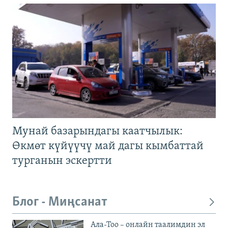
Мунай базарындагы каатчылык:
Өкмөт күйүүчү май дагы кымбаттай
турганын эскертти
Блог - Миңсанат
Ала-Тоо – онлайн таалимдин эл