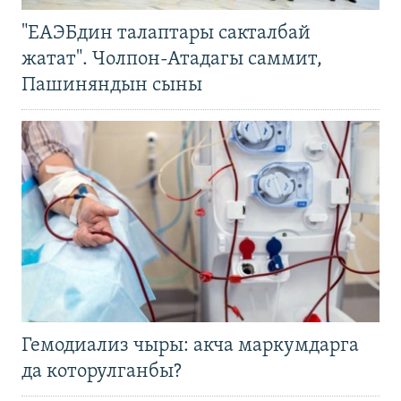
"ЕАЭБдин талаптары сакталбай
жатат". Чолпон-Атадагы саммит,
Пашиняндын сыны
Гемодиализ чыры: акча маркумдарга
да которулганбы?