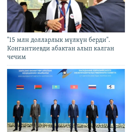
"15 млн долларлык мүлкүн берди".
Конгантиевди абактан алып калган
чечим