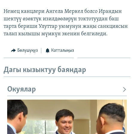
Немец канцлери Ангела Меркел болсо Ирандын
шектүү өзөктүк изилдөөлөрүн токтотуудан баш
тарта бериши Улуттар уюмунун жаңы санкциясын
талап кылышы мүмкүн экенин белгиледи.
Бөлүшүңүз
Катталыңыз
Дагы кызыктуу баяндар
Окуялар