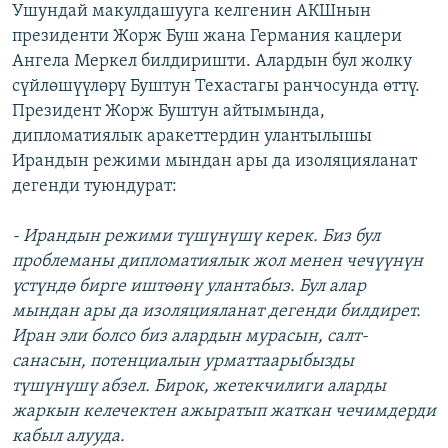
Ушундай макулдашууга келгенин АКШнын
ОНЛАЙН ШЕРИНЕ
ЭЖЕ-СИҢДИЛЕР
президенти Жорж Буш жана Германия кацлери
АЗАТТЫК+
Ангела Меркел билдиришти. Алардын бул жолку
сүйлөшүүлөрү Буштун Техастагы ранчосунда өттү.
ЫҢГАЙСЫЗ СУРООЛОР
Президент Жорж Буштун айтымында,
дипломатиялык аракеттердин улантылышы
ЭЕ/АРнун бардык сайттары
Ирандын режими мындан ары да изоляцияланат
дегенди туюндурат:
- Ирандын режими түшүнүшү керек. Биз бул
проблеманы дипломатиялык жол менен чечүүнүн
үстүндө бирге иштөөнү улантабыз. Бул алар
мындан ары да изоляцияланат дегенди билдирет.
Иран эли болсо биз алардын мурасын, салт-
санасын, потенциалын урматтаарыбызды
түшүнүшү абзел. Бирок, жетекчилиги аларды
жаркын келечектен ажыратып жаткан чечимдерди
кабыл алууда.