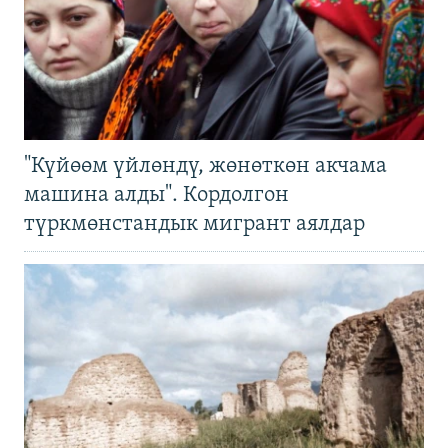
"Күйөөм үйлөндү, жөнөткөн акчама
машина алды". Кордолгон
түркмөнстандык мигрант аялдар