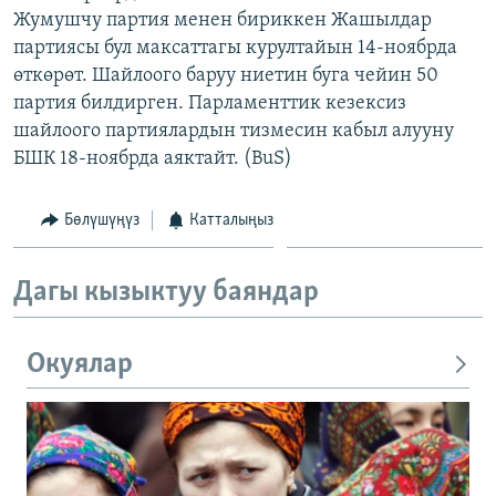
Жумушчу партия менен бириккен Жашылдар
ОНЛАЙН ШЕРИНЕ
ЭЖЕ-СИҢДИЛЕР
партиясы бул максаттагы курултайын 14-ноябрда
АЗАТТЫК+
өткөрөт. Шайлоого баруу ниетин буга чейин 50
ЫҢГАЙСЫЗ СУРООЛОР
партия билдирген. Парламенттик кезексиз
шайлоого партиялардын тизмесин кабыл алууну
БШК 18-ноябрда аяктайт. (BuS)
ЭЕ/АРнун бардык сайттары
Бөлүшүңүз
Катталыңыз
Дагы кызыктуу баяндар
Окуялар