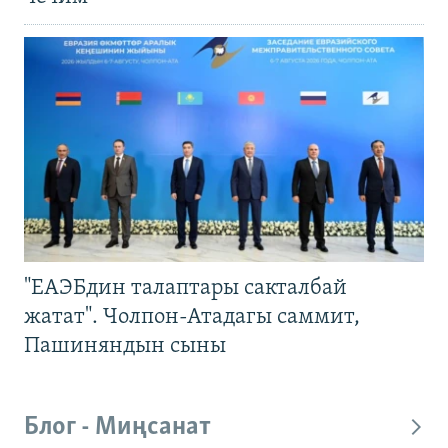
"ЕАЭБдин талаптары сакталбай
жатат". Чолпон-Атадагы саммит,
Пашиняндын сыны
Блог - Миңсанат