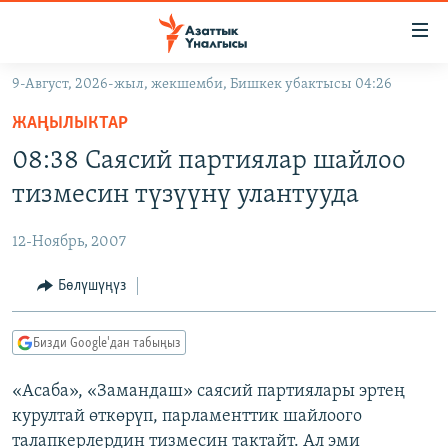
Линктер
Мазмунга
өтүңүз
9-Август, 2026-жыл, жекшемби, Бишкек убактысы 04:26
Навигацияга
ЖАҢЫЛЫКТАР
өтүңүз
ЖАҢЫЛЫКТАР
КЫРГЫЗСТАН
Издөөгө
08:38 Саясий партиялар шайлоо
салыңыз
ДҮЙНӨ
КЫРГЫЗСТАН
тизмесин түзүүнү улантууда
УКРАИНА
САЯСАТ
ДҮЙНӨ
12-Ноябрь, 2007
АТАЙЫН ИЛИКТӨӨ
ЭКОНОМИКА
БОРБОР АЗИЯ
ТВ ПРОГРАММАЛАР
Бөлүшүңүз
МАДАНИЯТ
ПОДКАСТ
БҮГҮН АЗАТТЫКТА
Бизди Google'дан табыңыз
ӨЗГӨЧӨ ПИКИР
ЭКСПЕРТТЕР ТАЛДАЙТ
«Асаба», «Замандаш» саясий партиялары эртең
БИЗ ЖАНА ДҮЙНӨ
Русский
курултай өткөрүп, парламенттик шайлоого
ДАНИСТЕ
талапкерлердин тизмесин тактайт. Ал эми