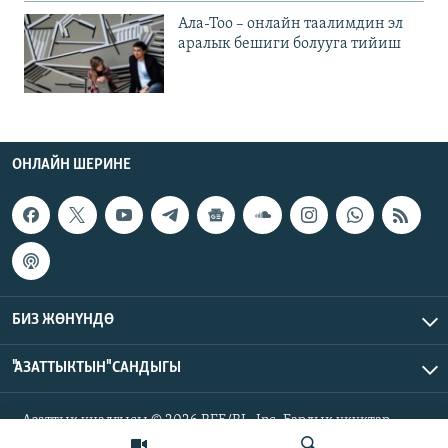
Ала-Тоо – онлайн таалимдин эл
аралык бешиги болууга тийиш
ОНЛАЙН ШЕРИНЕ
БИЗ ЖӨНҮНДӨ
"АЗАТТЫКТЫН" САНДЫГЫ
Азаттык үналгысы © 2026 RFE/RL, Inc. Бардык укуктар
корголгон.