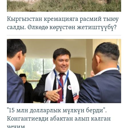
Кыргызстан кремацияга расмий тыюу
салды. Өлкөдө көрүстөн жетиштүүбү?
"15 млн долларлык мүлкүн берди".
Конгантиевди абактан алып калган
чечим