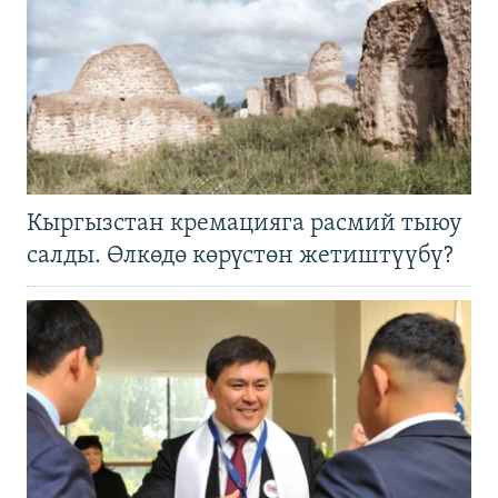
Кыргызстан кремацияга расмий тыюу
салды. Өлкөдө көрүстөн жетиштүүбү?