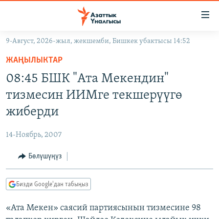
Линктер
Мазмунга
өтүңүз
9-Август, 2026-жыл, жекшемби, Бишкек убактысы 14:52
Навигацияга
ЖАҢЫЛЫКТАР
өтүңүз
ЖАҢЫЛЫКТАР
КЫРГЫЗСТАН
Издөөгө
08:45 БШК "Ата Мекендин"
салыңыз
ДҮЙНӨ
КЫРГЫЗСТАН
тизмесин ИИМге текшерүүгө
УКРАИНА
САЯСАТ
ДҮЙНӨ
жиберди
АТАЙЫН ИЛИКТӨӨ
ЭКОНОМИКА
БОРБОР АЗИЯ
14-Ноябрь, 2007
ТВ ПРОГРАММАЛАР
МАДАНИЯТ
Бөлүшүңүз
ПОДКАСТ
БҮГҮН АЗАТТЫКТА
ӨЗГӨЧӨ ПИКИР
ЭКСПЕРТТЕР ТАЛДАЙТ
Бизди Google'дан табыңыз
БИЗ ЖАНА ДҮЙНӨ
Русский
«Ата Мекен» саясий партиясынын тизмесине 98
ДАНИСТЕ