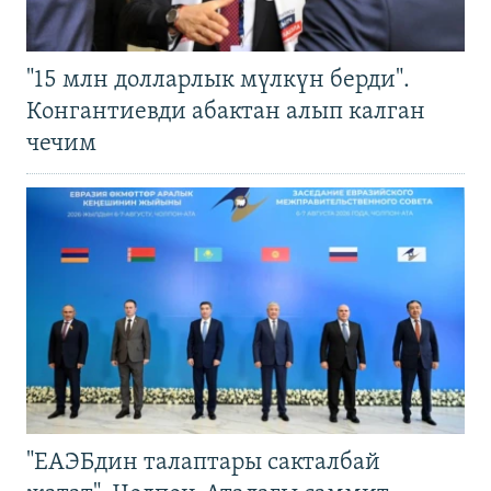
"15 млн долларлык мүлкүн берди".
Конгантиевди абактан алып калган
чечим
"ЕАЭБдин талаптары сакталбай