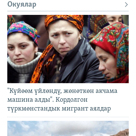
Окуялар
"Күйөөм үйлөндү, жөнөткөн акчама
машина алды". Кордолгон
түркмөнстандык мигрант аялдар