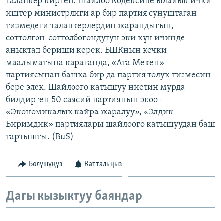
талапкер кирген. Шайлоо Кодексине ылайык ички
ОНЛАЙН ШЕРИНЕ
ЭЖЕ-СИҢДИЛЕР
иштер министрлиги ар бир партия сунуштаган
тизмедеги талапкерлердин жарандыгын,
АЗАТТЫК+
соттолгон-соттолбогондугун эки күн ичинде
ЫҢГАЙСЫЗ СУРООЛОР
аныктап бериши керек. БШКнын кечки
маалыматына караганда, «Ата Мекен»
партиясынан башка бир да партия толук тизмесин
ЭЕ/АРнун бардык сайттары
бере элек. Шайлоого катышуу ниетин мурда
билдирген 50 саясий партиянын экөө -
«Экономикалык кайра жаралуу», «Элдик
Биримдик» партиялары шайлоого катышуудан баш
тартышты. (BuS)
Бөлүшүңүз
Катталыңыз
Дагы кызыктуу баяндар