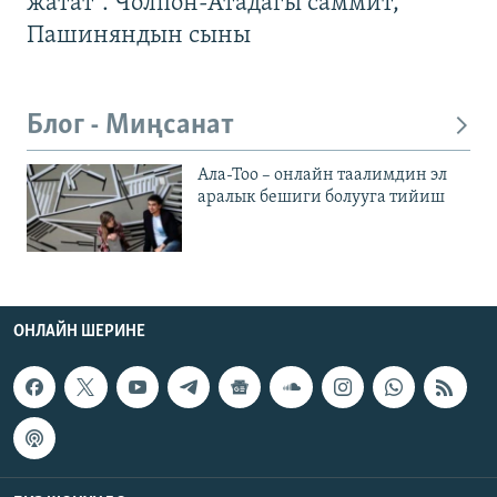
жатат". Чолпон-Атадагы саммит,
Пашиняндын сыны
Блог - Миңсанат
Ала-Тоо – онлайн таалимдин эл
аралык бешиги болууга тийиш
ОНЛАЙН ШЕРИНЕ