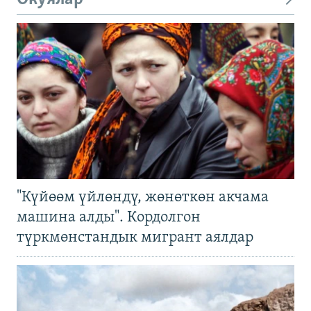
"Күйөөм үйлөндү, жөнөткөн акчама
машина алды". Кордолгон
түркмөнстандык мигрант аялдар