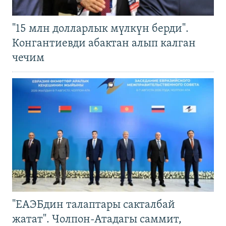
"15 млн долларлык мүлкүн берди".
Конгантиевди абактан алып калган
чечим
"ЕАЭБдин талаптары сакталбай
жатат". Чолпон-Атадагы саммит,