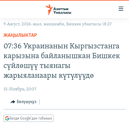
Линктер
Мазмунга
өтүңүз
9-Август, 2026-жыл, жекшемби, Бишкек убактысы 18:27
Навигацияга
ЖАҢЫЛЫКТАР
өтүңүз
ЖАҢЫЛЫКТАР
КЫРГЫЗСТАН
Издөөгө
07:36 Украинанын Кыргызстанга
салыңыз
ДҮЙНӨ
КЫРГЫЗСТАН
карызына байланышкан Бишкек
УКРАИНА
САЯСАТ
ДҮЙНӨ
сүйлөшүү тыянагы
АТАЙЫН ИЛИКТӨӨ
ЭКОНОМИКА
БОРБОР АЗИЯ
жарыяланаары күтүлүүдө
ТВ ПРОГРАММАЛАР
МАДАНИЯТ
15-Ноябрь, 2007
ПОДКАСТ
БҮГҮН АЗАТТЫКТА
Бөлүшүңүз
ӨЗГӨЧӨ ПИКИР
ЭКСПЕРТТЕР ТАЛДАЙТ
БИЗ ЖАНА ДҮЙНӨ
Русский
Бизди Google'дан табыңыз
ДАНИСТЕ