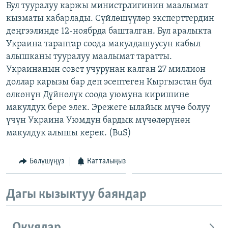
Бул тууралуу каржы министрлигинин маалымат
ОНЛАЙН ШЕРИНЕ
ЭЖЕ-СИҢДИЛЕР
кызматы кабарлады. Сүйлөшүүлөр эксперттердин
АЗАТТЫК+
деңгээлинде 12-ноябрда башталган. Бул аралыкта
Украина тараптар соода макулдашуусун кабыл
ЫҢГАЙСЫЗ СУРООЛОР
алышканы тууралуу маалымат таратты.
Украинанын совет учурунан калган 27 миллион
ЭЕ/АРнун бардык сайттары
доллар карызы бар деп эсептеген Кыргызстан бул
өлкөнүн Дүйнөлүк соода уюмуна киришине
макулдук бере элек. Эрежеге ылайык мүчө болуу
үчүн Украина Уюмдун бардык мүчөлөрүнөн
макулдук алышы керек. (BuS)
Бөлүшүңүз
Катталыңыз
Дагы кызыктуу баяндар
Окуялар