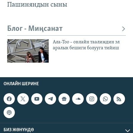
Пашиняндын сыны
Блог - Миңсанат
Ала-Тоо – онлайн таалимдин эл
аралык бешиги болууга тийиш
ОНЛАЙН ШЕРИНЕ
БИЗ ЖӨНҮНДӨ