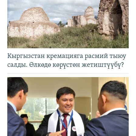
Кыргызстан кремацияга расмий тыюу
салды. Өлкөдө көрүстөн жетиштүүбү?