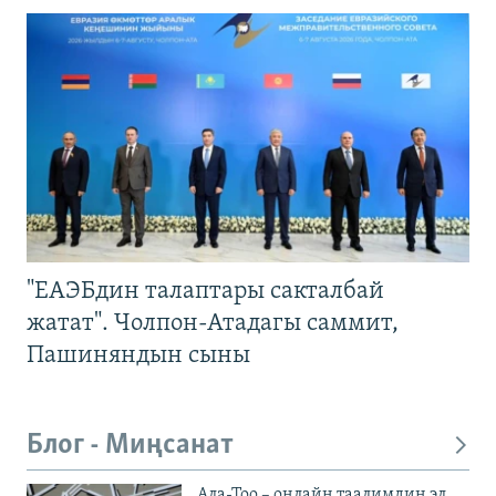
"ЕАЭБдин талаптары сакталбай
жатат". Чолпон-Атадагы саммит,
Пашиняндын сыны
Блог - Миңсанат
Ала-Тоо – онлайн таалимдин эл