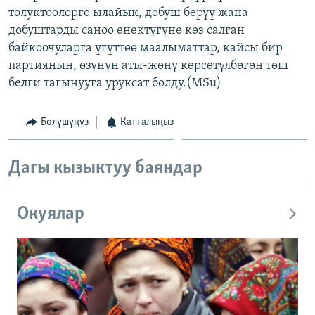
толуктоолорго ылайык, добуш берүү жана
ОНЛАЙН ШЕРИНЕ
ЭЖЕ-СИҢДИЛЕР
добуштарды саноо өнөктүгүнө көз салган
АЗАТТЫК+
байкоочуларга үгүттөө маалыматтар, кайсы бир
ЫҢГАЙСЫЗ СУРООЛОР
партиянын, өзүнүн аты-жөнү көрсөтүлбөгөн төш
белги тагынууга уруксат болду.(MSu)
ЭЕ/АРнун бардык сайттары
Бөлүшүңүз
Катталыңыз
Дагы кызыктуу баяндар
Окуялар