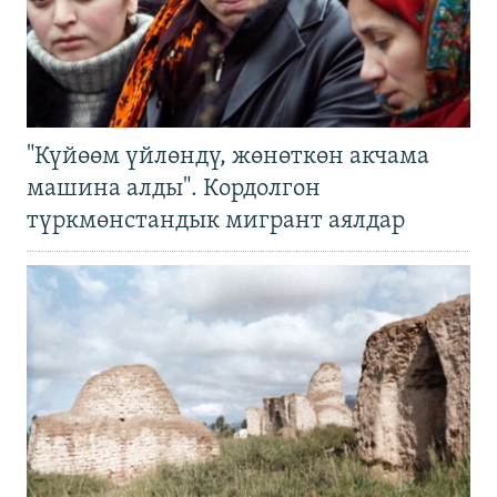
"Күйөөм үйлөндү, жөнөткөн акчама
машина алды". Кордолгон
түркмөнстандык мигрант аялдар