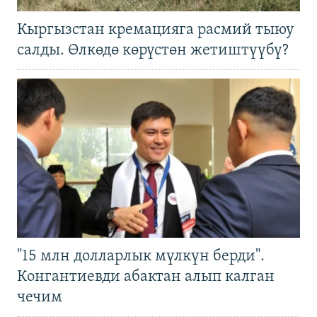
Кыргызстан кремацияга расмий тыюу
салды. Өлкөдө көрүстөн жетиштүүбү?
"15 млн долларлык мүлкүн берди".
Конгантиевди абактан алып калган
чечим