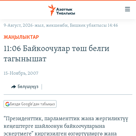
Линктер
Мазмунга
өтүңүз
9-Август, 2026-жыл, жекшемби, Бишкек убактысы 14:46
Навигацияга
ЖАҢЫЛЫКТАР
өтүңүз
ЖАҢЫЛЫКТАР
КЫРГЫЗСТАН
Издөөгө
11:06 Байкоочулар төш белги
салыңыз
ДҮЙНӨ
КЫРГЫЗСТАН
тагынышат
УКРАИНА
САЯСАТ
ДҮЙНӨ
15-Ноябрь, 2007
АТАЙЫН ИЛИКТӨӨ
ЭКОНОМИКА
БОРБОР АЗИЯ
ТВ ПРОГРАММАЛАР
Бөлүшүңүз
МАДАНИЯТ
ПОДКАСТ
БҮГҮН АЗАТТЫКТА
Бизди Google'дан табыңыз
ӨЗГӨЧӨ ПИКИР
ЭКСПЕРТТЕР ТАЛДАЙТ
“Президенттик, парламенттик жана жергиликтүү
БИЗ ЖАНА ДҮЙНӨ
Русский
кеңештерге шайлоонун байкоочуларына
ДАНИСТЕ
эскертмеге” киргизилген өзгөртүүлөргө жана