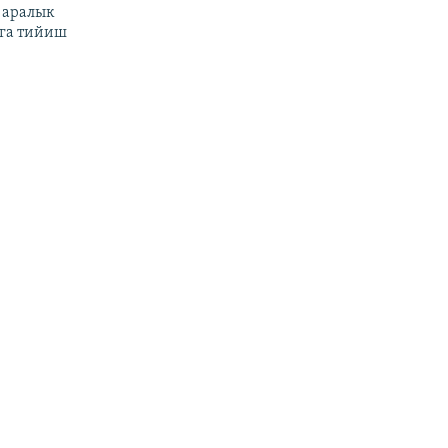
 аралык
га тийиш