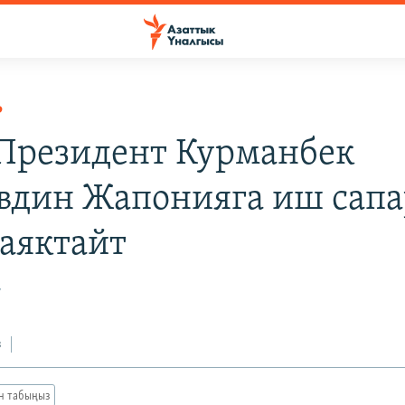
Р
 Президент Курманбек
вдин Жапонияга иш сап
 аяктайт
7
з
ан табыңыз