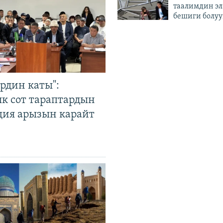
таалимдин эл
бешиги болуу
рдин каты":
к сот тараптардын
ция арызын карайт