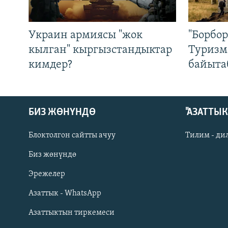
Украин армиясы "жок
"Борбо
кылган" кыргызстандыктар
Туризм
кимдер?
байыта
БИЗ ЖӨНҮНДӨ
"АЗАТТЫ
Блоктолгон сайтты ачуу
Тилим - ди
Биз жөнүндө
Русский
Эрежелер
Азаттык - WhatsApp
ОНЛАЙН ШЕРИНЕ
Азаттыктын тиркемеси