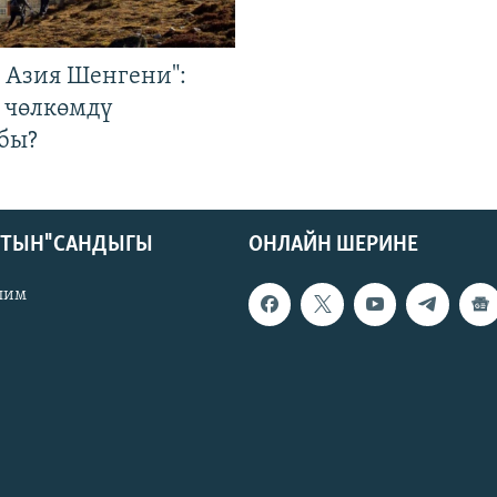
р Азия Шенгени":
 чөлкөмдү
бы?
КТЫН" САНДЫГЫ
ОНЛАЙН ШЕРИНЕ
лим