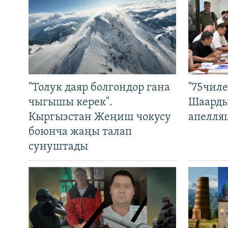
"Толук даяр болгондор гана
"75чиле
чыгышы керек".
Шаарды
Кыргызстан Жеңиш чокусу
апелля
боюнча жаңы талап
сунуштады