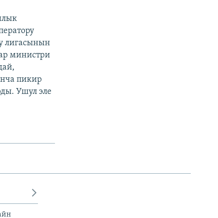
ялык
ператору
гу лигасынын
ар министри
дай,
юнча пикир
ды. Ушул эле
айн