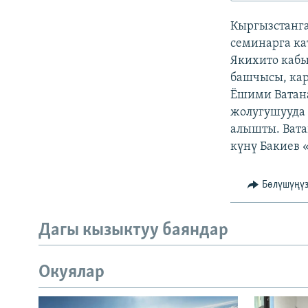
ЭЖЕ-СИҢДИЛЕР
Кыргызстанга
АЗАТТЫК+
семинарга ка
ЫҢГАЙСЫЗ СУРООЛОР
Якихито кабы
башчысы, ка
Ёшими Ватана
жолугушууда 
алышты. Вата
күнү Бакиев 
Бөлүшүңү
Дагы кызыктуу баяндар
Окуялар