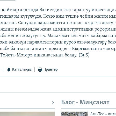
 кайтаар алдында Бакиевдин эки тараптуу инвестици
тышаары күтүлүүдө. Кечээ аны түшкө чейин жапон им
л алган. Соңунан парламенттин жапон-кыргыз досту
ржыны көзөмөлдөө жана административдик реформал
бэ менен жолугушту. Маалымат кызматы кабарлаган
эки өлкөнүн парламенттерин куроо өзгөчөлүктөрү бо
набе баштаган лиганы президент Кыргызстанга чакыр
«Тойота-Мотор» ишканасында болду. (BuS)
з
Катталыңыз
Принтер
Блог - Миңсанат
Ала-Тоо – онл