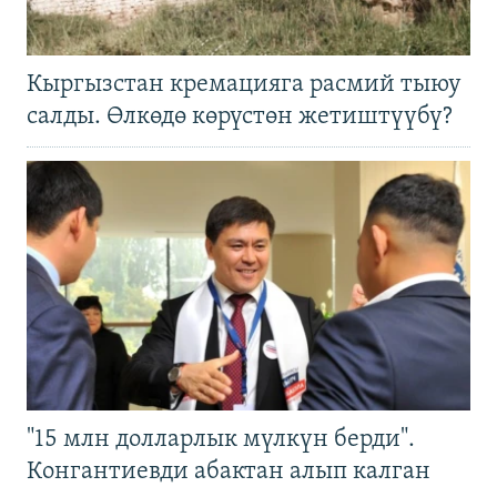
Кыргызстан кремацияга расмий тыюу
салды. Өлкөдө көрүстөн жетиштүүбү?
"15 млн долларлык мүлкүн берди".
Конгантиевди абактан алып калган