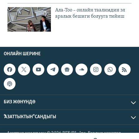
Ала-Тоо – онлайн таалимдин эл
аралык бешиги болууга тийиш
ОНЛАЙН ШЕРИНЕ
БИЗ ЖӨНҮНДӨ
"АЗАТТЫКТЫН" САНДЫГЫ
Азаттык үналгысы © 2026 RFE/RL, Inc. Бардык укуктар