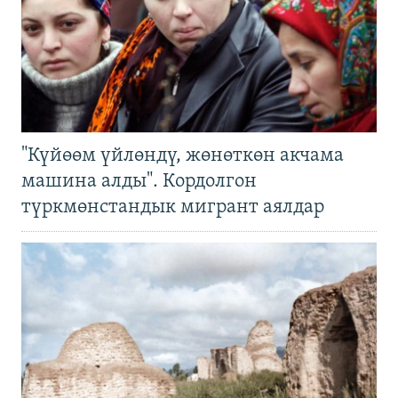
"Күйөөм үйлөндү, жөнөткөн акчама
машина алды". Кордолгон
түркмөнстандык мигрант аялдар