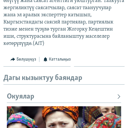
өнүгүү жана саясат агенттиги уюштурган. Талкууга
ОНЛАЙН ШЕРИНЕ
ЭЖЕ-СИҢДИЛЕР
жергиликтүү саясатчылар, саясат таануучулар
жана эл аралык эксперттер катышып,
АЗАТТЫК+
Кыргызстандагы саясий партиялар, партиялык
ЫҢГАЙСЫЗ СУРООЛОР
тизме менен түзүлө турган Жогорку Кеңештин
иши, структурасына байланыштуу маселелер
көтөрүлүүдө.(AiT)
ЭЕ/АРнун бардык сайттары
Бөлүшүңүз
Катталыңыз
Дагы кызыктуу баяндар
Окуялар