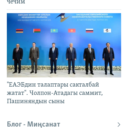
чечим
"ЕАЭБдин талаптары сакталбай
жатат". Чолпон-Атадагы саммит,
Пашиняндын сыны
Блог - Миңсанат