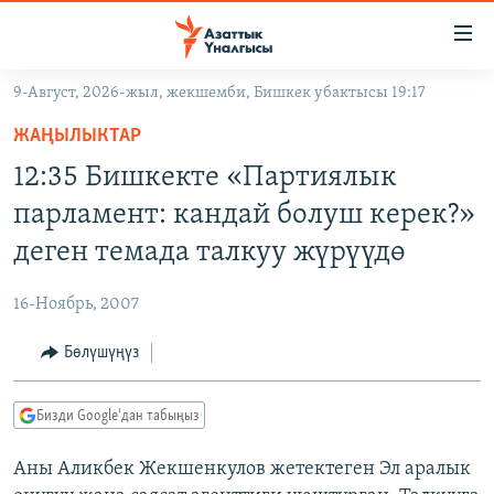
Линктер
Мазмунга
өтүңүз
9-Август, 2026-жыл, жекшемби, Бишкек убактысы 19:17
Навигацияга
ЖАҢЫЛЫКТАР
өтүңүз
ЖАҢЫЛЫКТАР
КЫРГЫЗСТАН
Издөөгө
12:35 Бишкекте «Партиялык
салыңыз
ДҮЙНӨ
КЫРГЫЗСТАН
парламент: кандай болуш керек?»
УКРАИНА
САЯСАТ
ДҮЙНӨ
деген темада талкуу жүрүүдө
АТАЙЫН ИЛИКТӨӨ
ЭКОНОМИКА
БОРБОР АЗИЯ
16-Ноябрь, 2007
ТВ ПРОГРАММАЛАР
МАДАНИЯТ
Бөлүшүңүз
ПОДКАСТ
БҮГҮН АЗАТТЫКТА
ӨЗГӨЧӨ ПИКИР
ЭКСПЕРТТЕР ТАЛДАЙТ
Бизди Google'дан табыңыз
БИЗ ЖАНА ДҮЙНӨ
Русский
Аны Аликбек Жекшенкулов жетектеген Эл аралык
ДАНИСТЕ