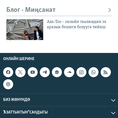
Блог - Миңсанат
Ала-Тоо – онлайн таалимдин эл
аралык бешиги болууга тийиш
ОНЛАЙН ШЕРИНЕ
БИЗ ЖӨНҮНДӨ
"АЗАТТЫКТЫН" САНДЫГЫ