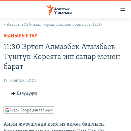
Линктер
Мазмунга
өтүңүз
7-Август, 2026-жыл, жума, Бишкек убактысы 12:59
Навигацияга
ЖАҢЫЛЫКТАР
өтүңүз
ЖАҢЫЛЫКТАР
КЫРГЫЗСТАН
Издөөгө
11:30 Эртең Алмазбек Атамбаев
салыңыз
ДҮЙНӨ
КЫРГЫЗСТАН
Түштүк Кореяга иш сапар менен
УКРАИНА
САЯСАТ
ДҮЙНӨ
барат
АТАЙЫН ИЛИКТӨӨ
ЭКОНОМИКА
БОРБОР АЗИЯ
17-Ноябрь, 2007
ТВ ПРОГРАММАЛАР
МАДАНИЯТ
Бөлүшүңүз
ПОДКАСТ
БҮГҮН АЗАТТЫКТА
ӨЗГӨЧӨ ПИКИР
ЭКСПЕРТТЕР ТАЛДАЙТ
Бизди Google'дан табыңыз
БИЗ ЖАНА ДҮЙНӨ
Русский
Анын жүрүшүндө кыргыз өкмөт башчысы
ДАНИСТЕ