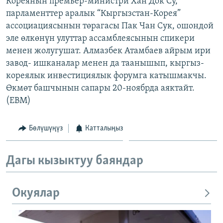
Кореянын премьер-министри Хан Док Су,
ОНЛАЙН ШЕРИНЕ
ЭЖЕ-СИҢДИЛЕР
парламенттер аралык “Кыргызстан-Корея”
ассоциациясынын төрагасы Пак Чан Сук, ошондой
АЗАТТЫК+
эле өлкөнүн улуттар ассамблеясынын спикери
ЫҢГАЙСЫЗ СУРООЛОР
менен жолугушат. Алмазбек Атамбаев айрым ири
завод- ишканалар менен да таанышып, кыргыз-
кореялык инвестициялык форумга катышмакчы.
ЭЕ/АРнун бардык сайттары
Өкмөт башчынын сапары 20-ноябрда аяктайт.
(EBM)
Бөлүшүңүз
Катталыңыз
Дагы кызыктуу баяндар
Окуялар