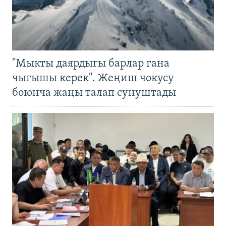
"Мыкты даярдыгы барлар гана
чыгышы керек". Жеңиш чокусу
боюнча жаңы талап сунуштады