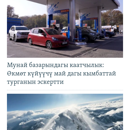
Мунай базарындагы каатчылык:
Өкмөт күйүүчү май дагы кымбаттай
турганын эскертти