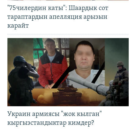
"75чилердин каты": Шаардык сот
тараптардын апелляция арызын
карайт
Украин армиясы "жок кылган"
кыргызстандыктар кимдер?