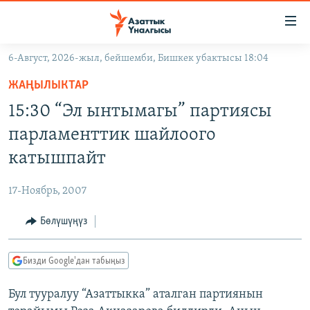
Линктер
Мазмунга
өтүңүз
6-Август, 2026-жыл, бейшемби, Бишкек убактысы 18:04
Навигацияга
ЖАҢЫЛЫКТАР
өтүңүз
ЖАҢЫЛЫКТАР
КЫРГЫЗСТАН
Издөөгө
15:30 “Эл ынтымагы” партиясы
салыңыз
ДҮЙНӨ
КЫРГЫЗСТАН
парламенттик шайлоого
УКРАИНА
САЯСАТ
ДҮЙНӨ
катышпайт
АТАЙЫН ИЛИКТӨӨ
ЭКОНОМИКА
БОРБОР АЗИЯ
17-Ноябрь, 2007
ТВ ПРОГРАММАЛАР
МАДАНИЯТ
Бөлүшүңүз
ПОДКАСТ
БҮГҮН АЗАТТЫКТА
ӨЗГӨЧӨ ПИКИР
ЭКСПЕРТТЕР ТАЛДАЙТ
Бизди Google'дан табыңыз
БИЗ ЖАНА ДҮЙНӨ
Русский
Бул тууралуу “Азаттыкка” аталган партиянын
ДАНИСТЕ