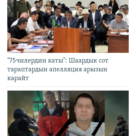
"75чилердин каты": Шаардык сот
тараптардын апелляция арызын
карайт