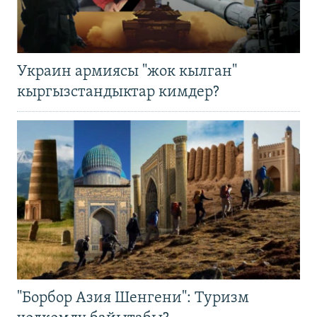
Украин армиясы "жок кылган"
кыргызстандыктар кимдер?
"Борбор Азия Шенгени": Туризм