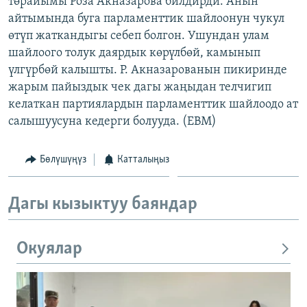
төрайымы Роза Акназарова билдирди. Анын
ОНЛАЙН ШЕРИНЕ
ЭЖЕ-СИҢДИЛЕР
айтымында буга парламенттик шайлоонун чукул
өтүп жаткандыгы себеп болгон. Ушундан улам
АЗАТТЫК+
шайлоого толук даярдык көрүлбөй, камынып
ЫҢГАЙСЫЗ СУРООЛОР
үлгүрбөй калышты. Р. Акназарованын пикиринде
жарым пайыздык чек дагы жаңыдан телчигип
келаткан партиялардын парламенттик шайлоодо ат
ЭЕ/АРнун бардык сайттары
салышуусуна кедерги болууда. (EBM)
Бөлүшүңүз
Катталыңыз
Дагы кызыктуу баяндар
Окуялар