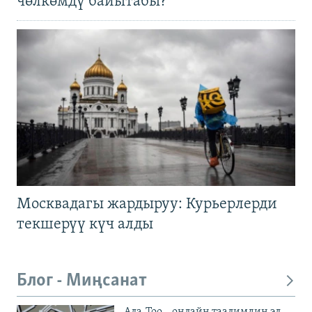
чөлкөмдү байытабы?
Москвадагы жардыруу: Курьерлерди
текшерүү күч алды
Блог - Миңсанат
Ала-Тоо – онлайн таалимдин эл