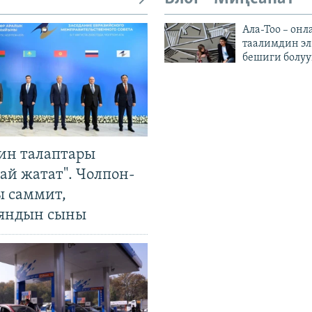
Ала-Тоо – онл
таалимдин эл
бешиги болуу
ин талаптары
ай жатат". Чолпон-
ы саммит,
яндын сыны