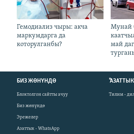
Гемодиализ чыры: акча
Мунай 
маркумдарга да
каатчы
которулганбы?
май да
турган
БИЗ ЖӨНҮНДӨ
"АЗАТТЫ
Блоктолгон сайтты ачуу
Тилим - ди
Биз жөнүндө
Русский
Эрежелер
Азаттык - WhatsApp
ОНЛАЙН ШЕРИНЕ