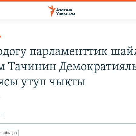
Р
одогу парламенттик шай
 Тачинин Демократиял
ясы утуп чыкты
7
з
ан табыңыз