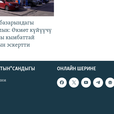
базарындагы
лык: Өкмөт күйүүчү
гы кымбаттай
ын эскертти
КТЫН" САНДЫГЫ
ОНЛАЙН ШЕРИНЕ
лим