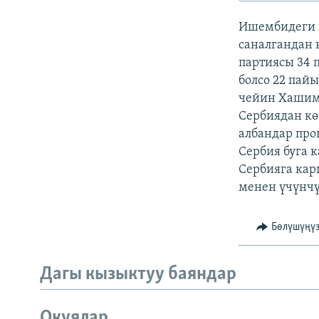
ЭЖЕ-СИҢДИЛЕР
Ишембидеги 
АЗАТТЫК+
саналгандан 
ЫҢГАЙСЫЗ СУРООЛОР
партиясы 34 
болсо 22 пай
чейин Хашим
Сербиядан кө
албандар про
Сербия буга 
Сербияга кар
менен үчүнчү 
Бөлүшүңү
Дагы кызыктуу баяндар
Окуялар