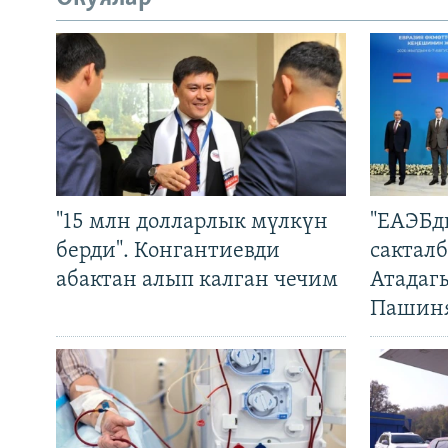
"15 млн долларлык мүлкүн
"ЕАЭБд
берди". Конгантиевди
сакталб
абактан алып калган чечим
Атадаг
Пашин