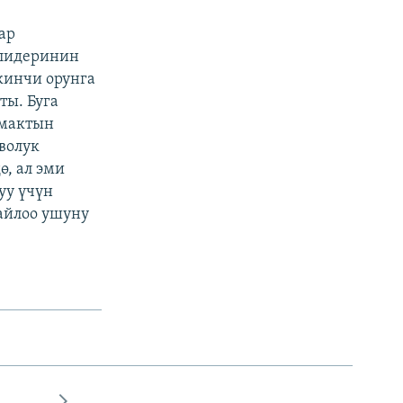
ар
 лидеринин
кинчи орунга
ты. Буга
ймактын
волук
, ал эми
уу үчүн
айлоо ушуну