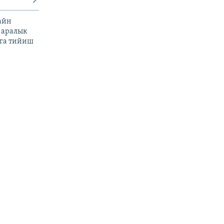
айн
 аралык
га тийиш