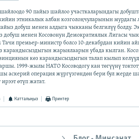
шайлоодо 90 пайыз шайлоо участкаларындагы добушт
кийин этникалык албан козголоңчуларынын мурдагы
пайыз добуш менен алдыга чыкканы белгилүү болду. Э
ыз добуш менен Косовонун Демократиялык Лигасы чык
 Тачи премьер-министр болсо 10-декабрдан кийин а
з карандысыздыгын жарыялаарын убада кылган. Косо
винциянын көз карандысыздыгын талап кылып келүүдө
каршы. 1999-жылы НАТО Косоводогу кан төгүүнү токтот
шы аскерий операция жүргүзгөндөн бери бул жерде ш
ирээт өтүп жатат.
з
Катталыңыз
Принтер
Блог - Миңсанат