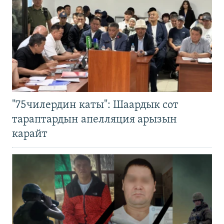
"75чилердин каты": Шаардык сот
тараптардын апелляция арызын
карайт