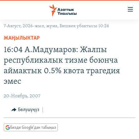
Линктер
Мазмунга
өтүңүз
7-Август, 2026-жыл, жума, Бишкек убактысы 10:26
Навигацияга
ЖАҢЫЛЫКТАР
өтүңүз
ЖАҢЫЛЫКТАР
КЫРГЫЗСТАН
Издөөгө
16:04 А.Мадумаров: Жалпы
салыңыз
ДҮЙНӨ
КЫРГЫЗСТАН
республикалык тизме боюнча
УКРАИНА
САЯСАТ
ДҮЙНӨ
аймактык 0.5% квота трагедия
АТАЙЫН ИЛИКТӨӨ
ЭКОНОМИКА
БОРБОР АЗИЯ
эмес
ТВ ПРОГРАММАЛАР
МАДАНИЯТ
20-Ноябрь, 2007
ПОДКАСТ
БҮГҮН АЗАТТЫКТА
Бөлүшүңүз
ӨЗГӨЧӨ ПИКИР
ЭКСПЕРТТЕР ТАЛДАЙТ
БИЗ ЖАНА ДҮЙНӨ
Русский
Бизди Google'дан табыңыз
ДАНИСТЕ