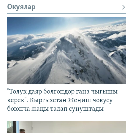
Окуялар
"Толук даяр болгондор гана чыгышы
керек". Кыргызстан Жеңиш чокусу
боюнча жаңы талап сунуштады