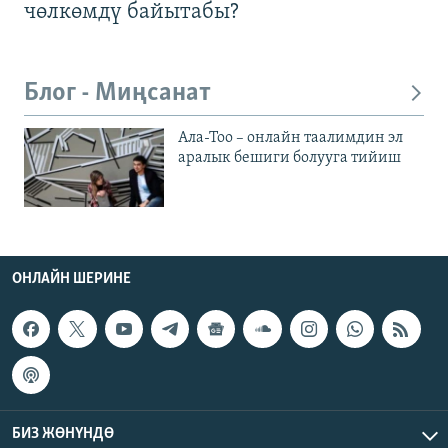
чөлкөмдү байытабы?
Блог - Миңсанат
Ала-Тоо – онлайн таалимдин эл
аралык бешиги болууга тийиш
ОНЛАЙН ШЕРИНЕ
БИЗ ЖӨНҮНДӨ