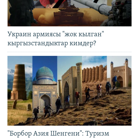
Украин армиясы "жок кылган"
кыргызстандыктар кимдер?
"Борбор Азия Шенгени": Туризм