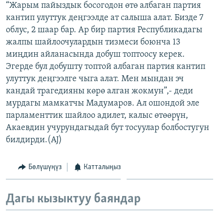
“Жарым пайыздык босогодон өтө албаган партия
ОНЛАЙН ШЕРИНЕ
ЭЖЕ-СИҢДИЛЕР
кантип улуттук деңгээлде ат салыша алат. Бизде 7
АЗАТТЫК+
облус, 2 шаар бар. Ар бир партия Республикадагы
жалпы шайлоочулардын тизмеси боюнча 13
ЫҢГАЙСЫЗ СУРООЛОР
миңдин айланасында добуш топтоосу керек.
Эгерде бул добушту топтой албаган партия кантип
ЭЕ/АРнун бардык сайттары
улуттук деңгээлге чыга алат. Мен мындан эч
кандай трагедияны көрө алган жокмун”,- деди
мурдагы мамкатчы Мадумаров. Ал ошондой эле
парламенттик шайлоо адилет, калыс өтөөрүн,
Акаевдин учурундагыдай бут тосуулар болбостугун
билдирди.(AJ)
Бөлүшүңүз
Катталыңыз
Дагы кызыктуу баяндар