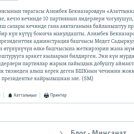
иясынын төрагасы Азимбек Бекназаровдун «Азаттыкк
, кечээ кечинде 10 партиянын лидерлери чогулушуп
иш сапары кечинде гана аяктаганына байланыштуу п
бир күн күтүү боюнча макулдашты. Азимбек Бекназар
президенттик админстрация башчысы Медет Садыркул
н өтүнүнүчүн өлкө башчысына жеткирээрин жана мүм
штурууга аракет кылаарын билдирген. Эки күн мурда 
идерлери партиялар жарым пайыздык добушту аймак
ык тизмеден алыш керек деген БШКнын чечимин жокк
 президентке кайрылышкан эле. (SM)
з
Катталыңыз
Принтер
Блог - Миңсанат