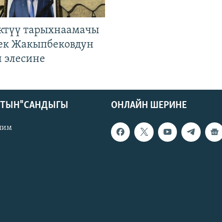
ктүү тарыхнаамачы
к Жакыпбековдун
 элесине
КТЫН" САНДЫГЫ
ОНЛАЙН ШЕРИНЕ
лим