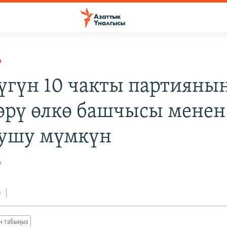
Р
Бүгүн 10 чакты партияны
өрү өлкө башчысы менен
ушу мүмкүн
7
з
ан табыңыз