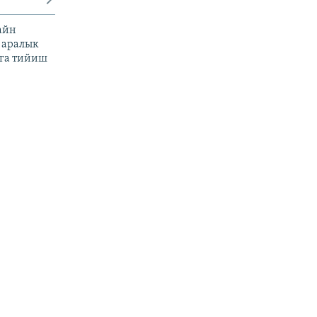
айн
 аралык
га тийиш