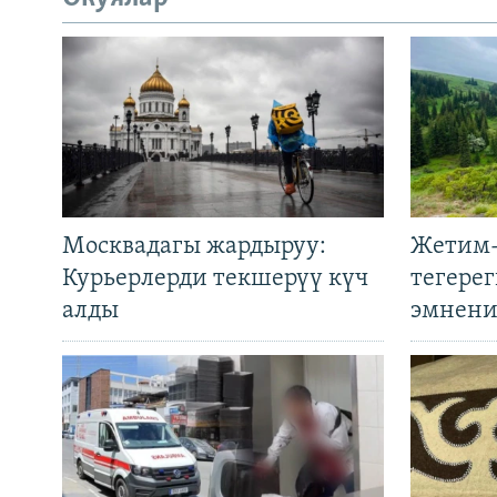
Москвадагы жардыруу:
Жетим-
Курьерлерди текшерүү күч
тегере
алды
эмнени