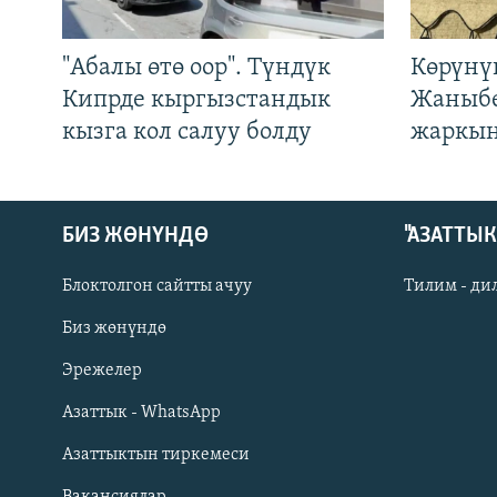
"Абалы өтө оор". Түндүк
Көрүнү
Кипрде кыргызстандык
Жаныбе
кызга кол салуу болду
жаркын
БИЗ ЖӨНҮНДӨ
"АЗАТТЫ
Блоктолгон сайтты ачуу
Тилим - ди
Биз жөнүндө
Русский
Эрежелер
Азаттык - WhatsApp
ОНЛАЙН ШЕРИНЕ
Азаттыктын тиркемеси