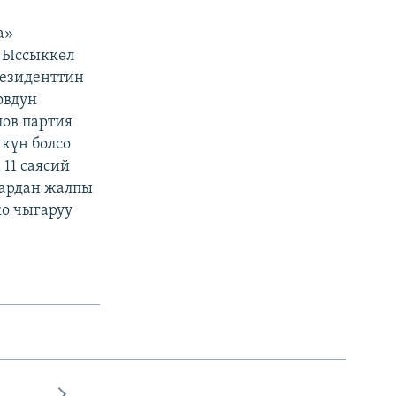
а»
, Ыссыккөл
резиденттин
овдун
ов партия
күн болсо
11 саясий
тардан жалпы
о чыгаруу