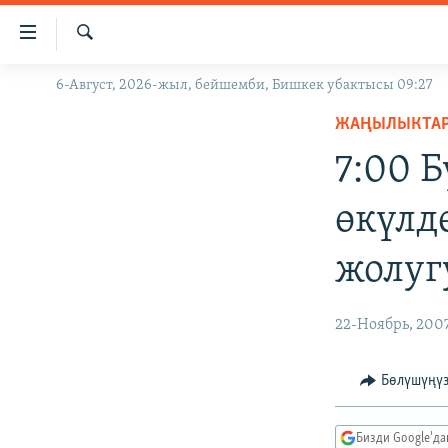
Линктер
Мазмунга
өтүңүз
Издөө
6-Август, 2026-жыл, бейшемби, Бишкек убактысы 09:27
ЖАҢЫЛЫКТАР
Навигацияга
өтүңүз
ЖАҢЫЛЫКТА
КЫРГЫЗСТАН
Издөөгө
7:00 
ДҮЙНӨ
КЫРГЫЗСТАН
салыңыз
УКРАИНА
САЯСАТ
ДҮЙНӨ
өкүлд
АТАЙЫН ИЛИКТӨӨ
ЭКОНОМИКА
БОРБОР АЗИЯ
жолуг
ТВ ПРОГРАММАЛАР
МАДАНИЯТ
ПОДКАСТ
БҮГҮН АЗАТТЫКТА
22-Ноябрь, 200
ӨЗГӨЧӨ ПИКИР
ЭКСПЕРТТЕР ТАЛДАЙТ
БИЗ ЖАНА ДҮЙНӨ
Бөлүшүңү
ДАНИСТЕ
Бизди Google'д