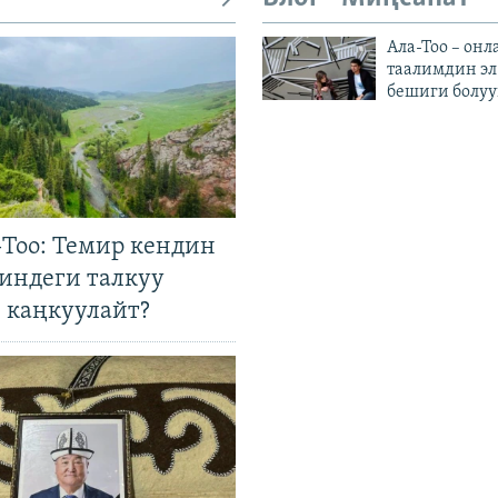
Ала-Тоо – онл
таалимдин эл
бешиги болуу
Тоо: Темир кендин
гиндеги талкуу
 каңкуулайт?