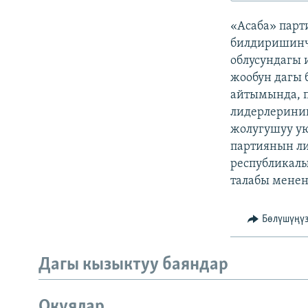
ЭЖЕ-СИҢДИЛЕР
«Асаба» парт
АЗАТТЫК+
билдиришинче
ЫҢГАЙСЫЗ СУРООЛОР
облусундагы 
жообун дагы 
айтымында, 
лидерлерини
жолугушуу ую
партиянын л
республикал
талабы менен
Бөлүшүңү
Дагы кызыктуу баяндар
Окуялар