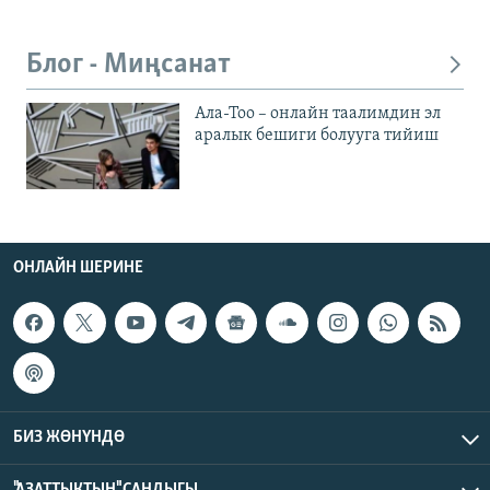
Блог - Миңсанат
Ала-Тоо – онлайн таалимдин эл
аралык бешиги болууга тийиш
ОНЛАЙН ШЕРИНЕ
БИЗ ЖӨНҮНДӨ