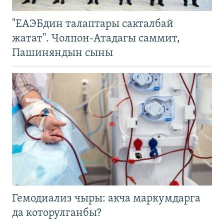
"ЕАЭБдин талаптары сакталбай
жатат". Чолпон-Атадагы саммит,
Пашиняндын сыны
Гемодиализ чыры: акча маркумдарга
да которулганбы?