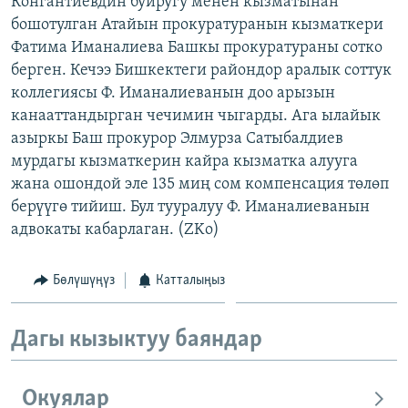
Конгантиевдин буйругу менен кызматынан
ОНЛАЙН ШЕРИНЕ
ЭЖЕ-СИҢДИЛЕР
бошотулган Атайын прокуратуранын кызматкери
Фатима Иманалиева Башкы прокуратураны сотко
АЗАТТЫК+
берген. Кечээ Бишкектеги райондор аралык соттук
ЫҢГАЙСЫЗ СУРООЛОР
коллегиясы Ф. Иманалиеванын доо арызын
канааттандырган чечимин чыгарды. Ага ылайык
азыркы Баш прокурор Элмурза Сатыбалдиев
ЭЕ/АРнун бардык сайттары
мурдагы кызматкерин кайра кызматка алууга
жана ошондой эле 135 миң сом компенсация төлөп
берүүгө тийиш. Бул тууралуу Ф. Иманалиеванын
адвокаты кабарлаган. (ZKo)
Бөлүшүңүз
Катталыңыз
Дагы кызыктуу баяндар
Окуялар