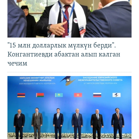
"15 млн долларлык мүлкүн берди".
Конгантиевди абактан алып калган
чечим