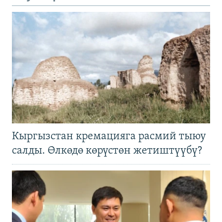
Кыргызстан кремацияга расмий тыюу
салды. Өлкөдө көрүстөн жетиштүүбү?