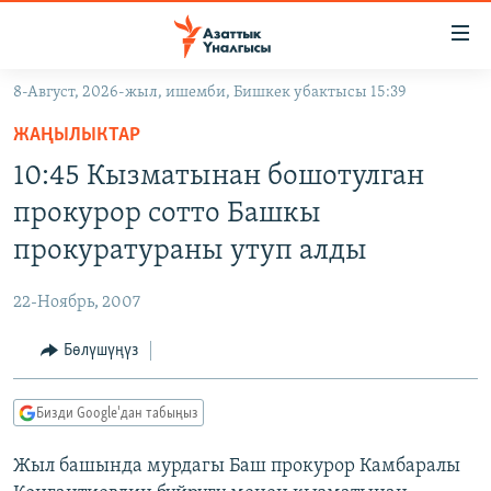
Линктер
Мазмунга
өтүңүз
8-Август, 2026-жыл, ишемби, Бишкек убактысы 15:39
Навигацияга
ЖАҢЫЛЫКТАР
өтүңүз
ЖАҢЫЛЫКТАР
КЫРГЫЗСТАН
Издөөгө
10:45 Кызматынан бошотулган
салыңыз
ДҮЙНӨ
КЫРГЫЗСТАН
прокурор сотто Башкы
УКРАИНА
САЯСАТ
ДҮЙНӨ
прокуратураны утуп алды
АТАЙЫН ИЛИКТӨӨ
ЭКОНОМИКА
БОРБОР АЗИЯ
22-Ноябрь, 2007
ТВ ПРОГРАММАЛАР
МАДАНИЯТ
Бөлүшүңүз
ПОДКАСТ
БҮГҮН АЗАТТЫКТА
ӨЗГӨЧӨ ПИКИР
ЭКСПЕРТТЕР ТАЛДАЙТ
Бизди Google'дан табыңыз
БИЗ ЖАНА ДҮЙНӨ
Русский
Жыл башында мурдагы Баш прокурор Камбаралы
ДАНИСТЕ