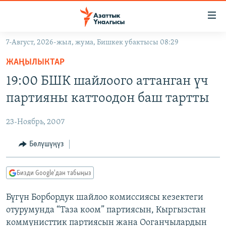
Линктер
Мазмунга
өтүңүз
7-Август, 2026-жыл, жума, Бишкек убактысы 08:29
Навигацияга
ЖАҢЫЛЫКТАР
өтүңүз
ЖАҢЫЛЫКТАР
КЫРГЫЗСТАН
Издөөгө
19:00 БШК шайлоого аттанган үч
салыңыз
ДҮЙНӨ
КЫРГЫЗСТАН
партияны каттоодон баш тартты
УКРАИНА
САЯСАТ
ДҮЙНӨ
23-Ноябрь, 2007
АТАЙЫН ИЛИКТӨӨ
ЭКОНОМИКА
БОРБОР АЗИЯ
ТВ ПРОГРАММАЛАР
Бөлүшүңүз
МАДАНИЯТ
ПОДКАСТ
БҮГҮН АЗАТТЫКТА
Бизди Google'дан табыңыз
ӨЗГӨЧӨ ПИКИР
ЭКСПЕРТТЕР ТАЛДАЙТ
Бүгүн Борбордук шайлоо комиссиясы кезектеги
БИЗ ЖАНА ДҮЙНӨ
Русский
отурумунда “Таза коом” партиясын, Кыргызстан
ДАНИСТЕ
коммунисттик партиясын жана Ооганчылардын