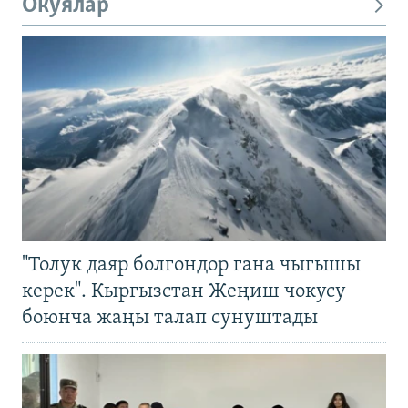
Окуялар
"Толук даяр болгондор гана чыгышы
керек". Кыргызстан Жеңиш чокусу
боюнча жаңы талап сунуштады