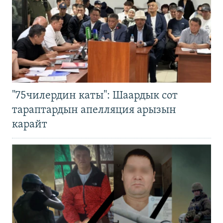
"75чилердин каты": Шаардык сот
тараптардын апелляция арызын
карайт