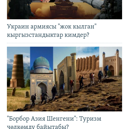
Украин армиясы "жок кылган"
кыргызстандыктар кимдер?
"Борбор Азия Шенгени": Туризм
чөлкөмдү байытабы?