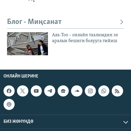
Блог - Миңсанат
Ала-Тоо – онлайн таалимдин эл
аралык бешиги болууга тийиш
ОНЛАЙН ШЕРИНЕ
БИЗ ЖӨНҮНДӨ