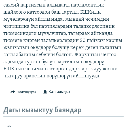
саясий партиясын алдыдагы парламенттик
ОНЛАЙН ШЕРИНЕ
ЭЖЕ-СИҢДИЛЕР
шайлоого каттоодон баш тартты. БШКнын
АЗАТТЫК+
мүчөлөрүнүн айтымында, мындай чечимдин
ЫҢГАЙСЫЗ СУРООЛОР
чыгышына бул партиялардын талапкерлеринин
тизмесиндеги мүчүлүштөр, тагыраак айтканда
тизмеге кирген талапкерлердин 30 пайызы каршы
ЭЕ/АРнун бардык сайттары
жыныстын өкүлдөрү болушу керек деген талаптын
сакталбаганы себепчи болгон. Жарыштан четтөө
алдында турган бул үч партиянын өкүлдөрү
БШКнын чечимин сот органдары аркылуу жокко
чыгаруу аракетин көрүшөрүн айтышууда.
Бөлүшүңүз
Катталыңыз
Дагы кызыктуу баяндар