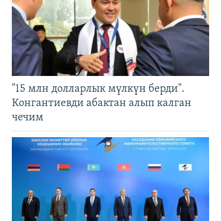
"15 млн долларлык мүлкүн берди".
Конгантиевди абактан алып калган
чечим