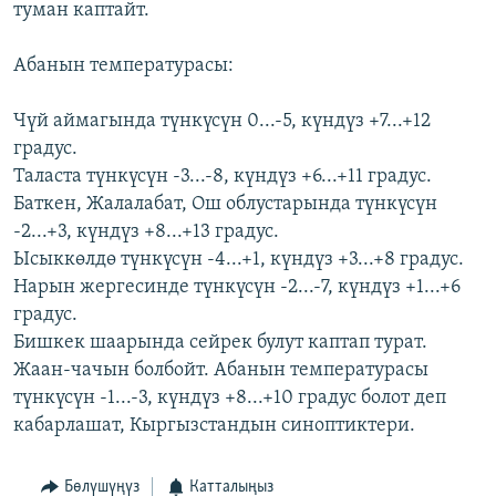
туман каптайт.
ОНЛАЙН ШЕРИНЕ
ЭЖЕ-СИҢДИЛЕР
АЗАТТЫК+
Абанын температурасы:
ЫҢГАЙСЫЗ СУРООЛОР
Чүй аймагында түнкүсүн 0...-5, күндүз +7...+12
градус.
ЭЕ/АРнун бардык сайттары
Таласта түнкүсүн -3...-8, күндүз +6...+11 градус.
Баткен, Жалалабат, Ош облустарында түнкүсүн
-2...+3, күндүз +8...+13 градус.
Ысыккөлдө түнкүсүн -4...+1, күндүз +3...+8 градус.
Нарын жергесинде түнкүсүн -2...-7, күндүз +1...+6
градус.
Бишкек шаарында сейрек булут каптап турат.
Жаан-чачын болбойт. Абанын температурасы
түнкүсүн -1...-3, күндүз +8...+10 градус болот деп
кабарлашат, Кыргызстандын синоптиктери.
Бөлүшүңүз
Катталыңыз