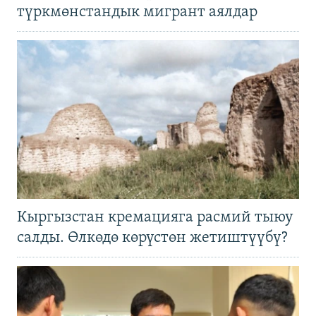
түркмөнстандык мигрант аялдар
Кыргызстан кремацияга расмий тыюу
салды. Өлкөдө көрүстөн жетиштүүбү?