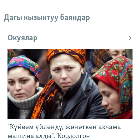
Дагы кызыктуу баяндар
Окуялар
"Күйөөм үйлөндү, жөнөткөн акчама
машина алды". Кордолгон