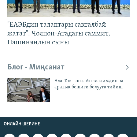
"ЕАЭБдин талаптары сакталбай
жатат". Чолпон-Атадагы саммит,
Пашиняндын сыны
Блог - Миңсанат
Ала-Тоо – онлайн таалимдин эл
аралык бешиги болууга тийиш
ОНЛАЙН ШЕРИНЕ