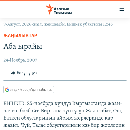
Линктер
Мазмунга
өтүңүз
9-Август, 2026-жыл, жекшемби, Бишкек убактысы 12:45
Навигацияга
ЖАҢЫЛЫКТАР
өтүңүз
ЖАҢЫЛЫКТАР
КЫРГЫЗСТАН
Издөөгө
Аба ырайы
салыңыз
ДҮЙНӨ
КЫРГЫЗСТАН
24-Ноябрь, 2007
УКРАИНА
САЯСАТ
ДҮЙНӨ
АТАЙЫН ИЛИКТӨӨ
ЭКОНОМИКА
БОРБОР АЗИЯ
Бөлүшүңүз
ТВ ПРОГРАММАЛАР
МАДАНИЯТ
Бизди Google'дан табыңыз
ПОДКАСТ
БҮГҮН АЗАТТЫКТА
БИШКЕК. 25-ноябрда күндүз Кыргызстанда жаан-
ӨЗГӨЧӨ ПИКИР
ЭКСПЕРТТЕР ТАЛДАЙТ
чачын болбойт. Бир гана түнкүсүн Жалалабат, Ош,
БИЗ ЖАНА ДҮЙНӨ
Баткен облустарынын айрым жерлеринде кар
Русский
жаайт. Чүй, Талас облустарынын кээ бир жерлерин
ДАНИСТЕ