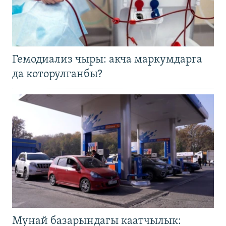
Гемодиализ чыры: акча маркумдарга
да которулганбы?
Мунай базарындагы каатчылык: