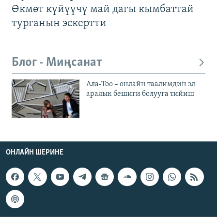
Өкмөт күйүүчү май дагы кымбаттай
турганын эскертти
Блог - Миңсанат
Ала-Тоо – онлайн таалимдин эл
аралык бешиги болууга тийиш
ОНЛАЙН ШЕРИНЕ