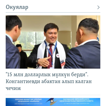
Окуялар
"15 млн долларлык мүлкүн берди".
Конгантиевди абактан алып калган
чечим