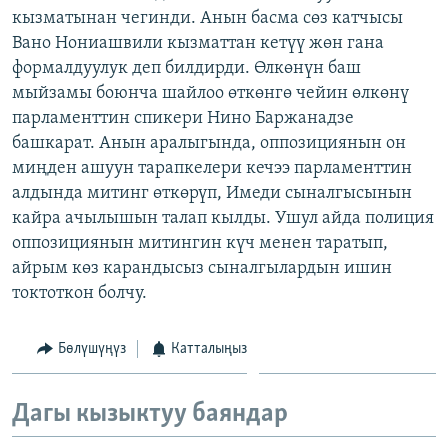
кызматынан чегинди. Анын басма сөз катчысы
ОНЛАЙН ШЕРИНЕ
ЭЖЕ-СИҢДИЛЕР
Вано Нониашвили кызматтан кетүү жөн гана
АЗАТТЫК+
формалдуулук деп билдирди. Өлкөнүн баш
ЫҢГАЙСЫЗ СУРООЛОР
мыйзамы боюнча шайлоо өткөнгө чейин өлкөнү
парламенттин спикери Нино Баржанадзе
башкарат. Анын аралыгында, оппозициянын он
ЭЕ/АРнун бардык сайттары
миңден ашуун тарапкелери кечээ парламенттин
алдында митинг өткөрүп, Имеди сыналгысынын
кайра ачылышын талап кылды. Ушул айда полиция
оппозициянын митингин күч менен таратып,
айрым көз карандысыз сыналгылардын ишин
токтоткон болчу.
Бөлүшүңүз
Катталыңыз
Дагы кызыктуу баяндар