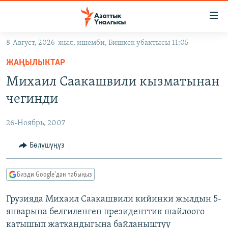
Линктер
Мазмунга
өтүңүз
8-Август, 2026-жыл, ишемби, Бишкек убактысы 11:05
Навигацияга
ЖАҢЫЛЫКТАР
өтүңүз
ЖАҢЫЛЫКТАР
КЫРГЫЗСТАН
Издөөгө
Михаил Саакашвили кызматынан
салыңыз
ДҮЙНӨ
КЫРГЫЗСТАН
чегинди
УКРАИНА
САЯСАТ
ДҮЙНӨ
26-Ноябрь, 2007
АТАЙЫН ИЛИКТӨӨ
ЭКОНОМИКА
БОРБОР АЗИЯ
ТВ ПРОГРАММАЛАР
Бөлүшүңүз
МАДАНИЯТ
ПОДКАСТ
БҮГҮН АЗАТТЫКТА
Бизди Google'дан табыңыз
ӨЗГӨЧӨ ПИКИР
ЭКСПЕРТТЕР ТАЛДАЙТ
Грузияда Михаил Саакашвили кийинки жылдын 5-
БИЗ ЖАНА ДҮЙНӨ
Русский
январына белгиленген президенттик шайлоого
ДАНИСТЕ
катышып жаткандыгына байланыштуу