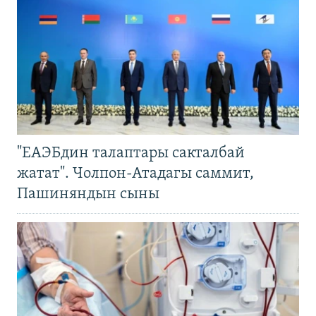
"ЕАЭБдин талаптары сакталбай
жатат". Чолпон-Атадагы саммит,
Пашиняндын сыны