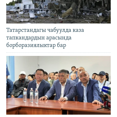
Татарстандагы чабуулда каза
тапкандардын арасында
борборазиялыктар бар