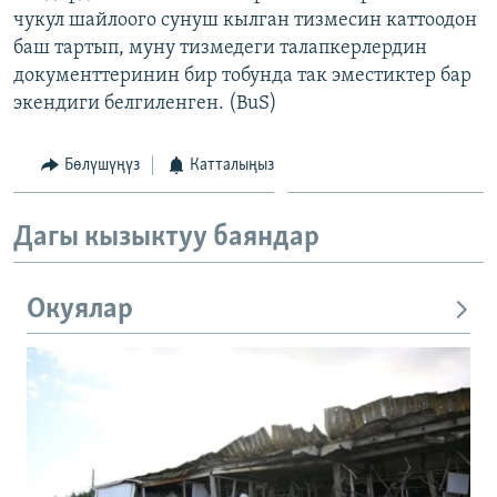
чукул шайлоого сунуш кылган тизмесин каттоодон
ОНЛАЙН ШЕРИНЕ
ЭЖЕ-СИҢДИЛЕР
баш тартып, муну тизмедеги талапкерлердин
АЗАТТЫК+
документтеринин бир тобунда так эместиктер бар
ЫҢГАЙСЫЗ СУРООЛОР
экендиги белгиленген. (BuS)
Бөлүшүңүз
Катталыңыз
ЭЕ/АРнун бардык сайттары
Дагы кызыктуу баяндар
Окуялар