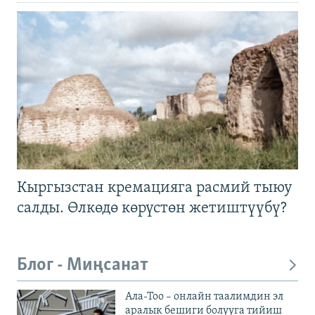
Кыргызстан кремацияга расмий тыюу
салды. Өлкөдө көрүстөн жетиштүүбү?
Блог - Миңсанат
Ала-Тоо – онлайн таалимдин эл
аралык бешиги болууга тийиш