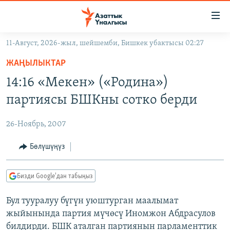
Линктер
Мазмунга
өтүңүз
11-Август, 2026-жыл, шейшемби, Бишкек убактысы 02:27
Навигацияга
ЖАҢЫЛЫКТАР
өтүңүз
ЖАҢЫЛЫКТАР
КЫРГЫЗСТАН
Издөөгө
14:16 «Мекен» («Родина»)
салыңыз
ДҮЙНӨ
КЫРГЫЗСТАН
партиясы БШКны сотко берди
УКРАИНА
САЯСАТ
ДҮЙНӨ
26-Ноябрь, 2007
АТАЙЫН ИЛИКТӨӨ
ЭКОНОМИКА
БОРБОР АЗИЯ
ТВ ПРОГРАММАЛАР
Бөлүшүңүз
МАДАНИЯТ
ПОДКАСТ
БҮГҮН АЗАТТЫКТА
Бизди Google'дан табыңыз
ӨЗГӨЧӨ ПИКИР
ЭКСПЕРТТЕР ТАЛДАЙТ
Бул тууралуу бүгүн уюштурган маалымат
БИЗ ЖАНА ДҮЙНӨ
Русский
жыйынында партия мүчөсү Иномжон Абдрасулов
ДАНИСТЕ
билдирди. БШК аталган партиянын парламенттик