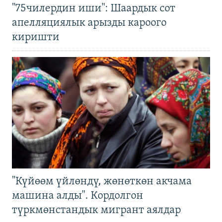
"75чилердин иши": Шаардык сот
апелляциялык арызды кароого
киришти
"Күйөөм үйлөндү, жөнөткөн акчама
машина алды". Кордолгон
түркмөнстандык мигрант аялдар