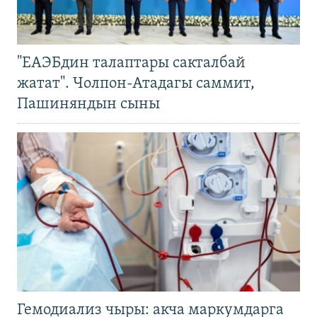
"ЕАЭБдин талаптары сакталбай
жатат". Чолпон-Атадагы саммит,
Пашиняндын сыны
Гемодиализ чыры: акча маркумдарга