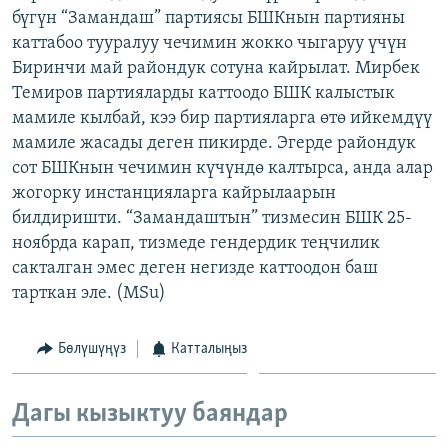
бүгүн “Замандаш” партиясы БШКнын партияны
ОНЛАЙН ШЕРИНЕ
ЭЖЕ-СИҢДИЛЕР
каттабоо тууралуу чечимин жокко чыгаруу үчүн
АЗАТТЫК+
Биринчи май райондук сотуна кайрылат. Мирбек
ЫҢГАЙСЫЗ СУРООЛОР
Темиров партияларды каттоодо БШК калыстык
мамиле кылбай, кээ бир партияларга өтө ийкемдүү
мамиле жасады деген пикирде. Эгерде райондук
ЭЕ/АРнун бардык сайттары
сот БШКнын чечимин күчүндө калтырса, анда алар
жогорку инстанцияларга кайрылаарын
билдиришти. “Замандаштын” тизмесин БШК 25-
ноябрда карап, тизмеде гендердик теңчилик
сакталган эмес деген негизде каттоодон баш
тарткан эле. (MSu)
Бөлүшүңүз
Катталыңыз
Дагы кызыктуу баяндар