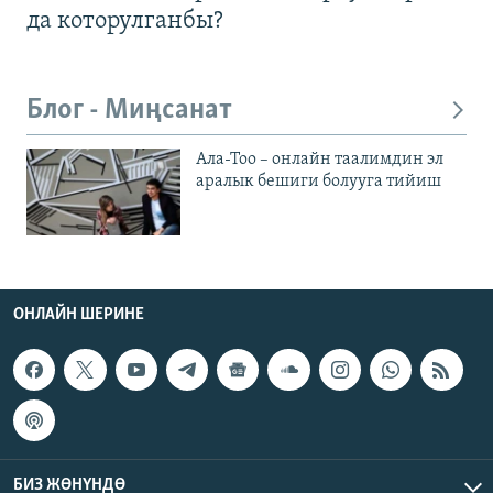
да которулганбы?
Блог - Миңсанат
Ала-Тоо – онлайн таалимдин эл
аралык бешиги болууга тийиш
ОНЛАЙН ШЕРИНЕ
БИЗ ЖӨНҮНДӨ