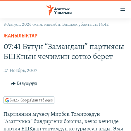
Линктер
Мазмунга
өтүңүз
8-Август, 2026-жыл, ишемби, Бишкек убактысы 14:42
Навигацияга
ЖАҢЫЛЫКТАР
өтүңүз
ЖАҢЫЛЫКТАР
КЫРГЫЗСТАН
Издөөгө
07:41 Бүгүн “Замандаш” партиясы
салыңыз
ДҮЙНӨ
КЫРГЫЗСТАН
БШКнын чечимин сотко берет
УКРАИНА
САЯСАТ
ДҮЙНӨ
27-Ноябрь, 2007
АТАЙЫН ИЛИКТӨӨ
ЭКОНОМИКА
БОРБОР АЗИЯ
ТВ ПРОГРАММАЛАР
Бөлүшүңүз
МАДАНИЯТ
ПОДКАСТ
БҮГҮН АЗАТТЫКТА
Бизди Google'дан табыңыз
ӨЗГӨЧӨ ПИКИР
ЭКСПЕРТТЕР ТАЛДАЙТ
Партиянын мүчөсү Мирбек Темировдун
БИЗ ЖАНА ДҮЙНӨ
Русский
“Азаттыкка” билдиргени боюнча, кечээ кечинде
ДАНИСТЕ
партия БШКдан токтомдун көчүрмөсүн алды. Эми