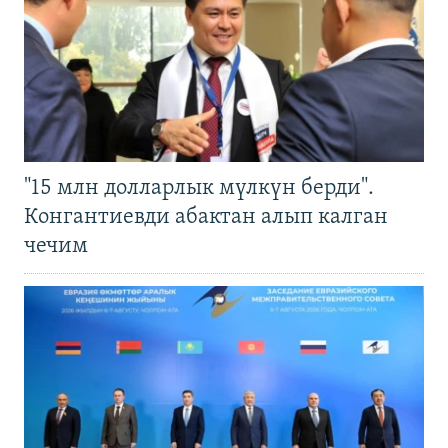
"15 млн долларлык мүлкүн берди".
Конгантиевди абактан алып калган
чечим