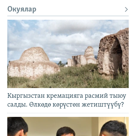
Окуялар
Кыргызстан кремацияга расмий тыюу
салды. Өлкөдө көрүстөн жетиштүүбү?