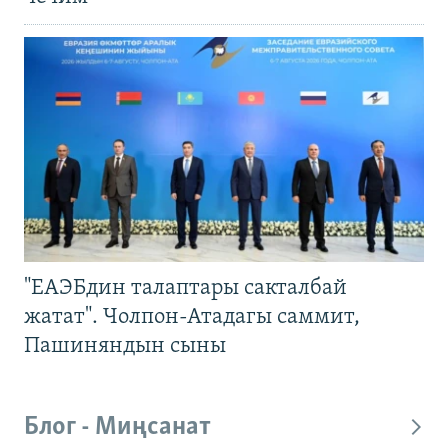
"ЕАЭБдин талаптары сакталбай
жатат". Чолпон-Атадагы саммит,
Пашиняндын сыны
Блог - Миңсанат