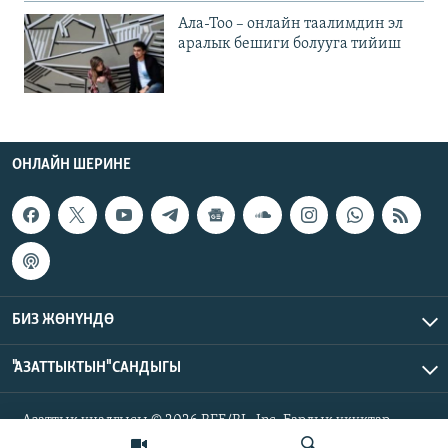
Ала-Тоо – онлайн таалимдин эл
аралык бешиги болууга тийиш
ОНЛАЙН ШЕРИНЕ
БИЗ ЖӨНҮНДӨ
"АЗАТТЫКТЫН" САНДЫГЫ
Азаттык үналгысы © 2026 RFE/RL, Inc. Бардык укуктар
корголгон.