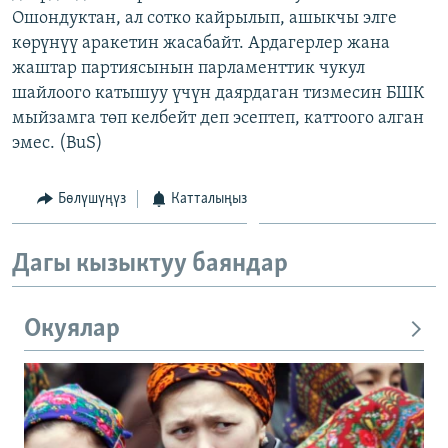
Ошондуктан, ал сотко кайрылып, ашыкчы элге
ОНЛАЙН ШЕРИНЕ
ЭЖЕ-СИҢДИЛЕР
көрүнүү аракетин жасабайт. Ардагерлер жана
АЗАТТЫК+
жаштар партиясынын парламенттик чукул
ЫҢГАЙСЫЗ СУРООЛОР
шайлоого катышуу үчүн даярдаган тизмесин БШК
мыйзамга төп келбейт деп эсептеп, каттоого алган
эмес. (BuS)
ЭЕ/АРнун бардык сайттары
Бөлүшүңүз
Катталыңыз
Дагы кызыктуу баяндар
Окуялар