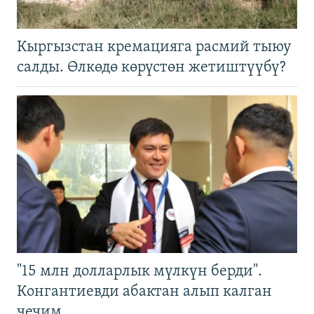
Кыргызстан кремацияга расмий тыюу
салды. Өлкөдө көрүстөн жетиштүүбү?
"15 млн долларлык мүлкүн берди".
Конгантиевди абактан алып калган
чечим