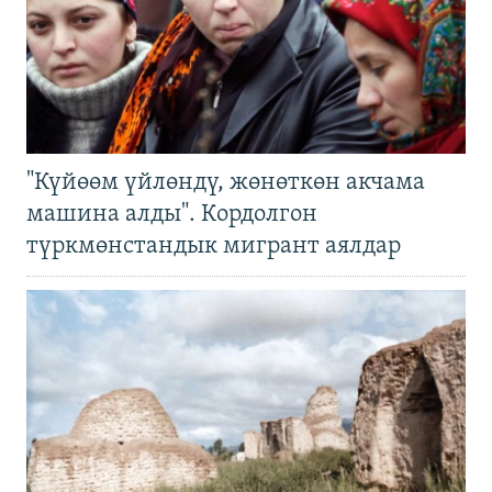
"Күйөөм үйлөндү, жөнөткөн акчама
машина алды". Кордолгон
түркмөнстандык мигрант аялдар