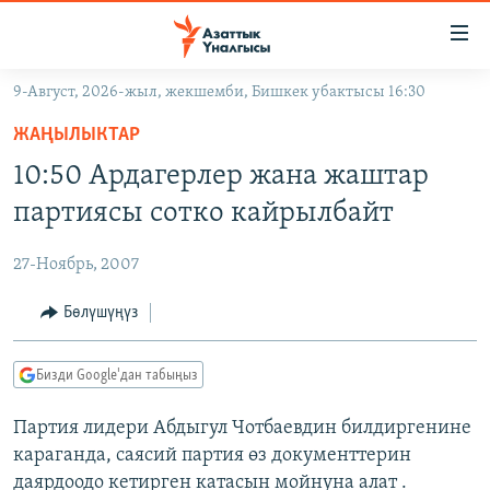
Линктер
Мазмунга
өтүңүз
9-Август, 2026-жыл, жекшемби, Бишкек убактысы 16:30
Навигацияга
ЖАҢЫЛЫКТАР
өтүңүз
ЖАҢЫЛЫКТАР
КЫРГЫЗСТАН
Издөөгө
10:50 Ардагерлер жана жаштар
салыңыз
ДҮЙНӨ
КЫРГЫЗСТАН
партиясы сотко кайрылбайт
УКРАИНА
САЯСАТ
ДҮЙНӨ
27-Ноябрь, 2007
АТАЙЫН ИЛИКТӨӨ
ЭКОНОМИКА
БОРБОР АЗИЯ
ТВ ПРОГРАММАЛАР
Бөлүшүңүз
МАДАНИЯТ
ПОДКАСТ
БҮГҮН АЗАТТЫКТА
Бизди Google'дан табыңыз
ӨЗГӨЧӨ ПИКИР
ЭКСПЕРТТЕР ТАЛДАЙТ
Партия лидери Абдыгул Чотбаевдин билдиргенине
БИЗ ЖАНА ДҮЙНӨ
Русский
караганда, саясий партия өз документтерин
ДАНИСТЕ
даярдоодо кетирген катасын мойнуна алат .