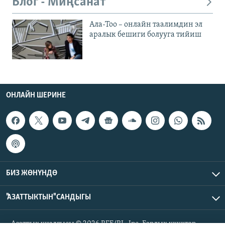
Блог - Миңсанат
Ала-Тоо – онлайн таалимдин эл
аралык бешиги болууга тийиш
ОНЛАЙН ШЕРИНЕ
БИЗ ЖӨНҮНДӨ
"АЗАТТЫКТЫН" САНДЫГЫ
Азаттык үналгысы © 2026 RFE/RL, Inc. Бардык укуктар