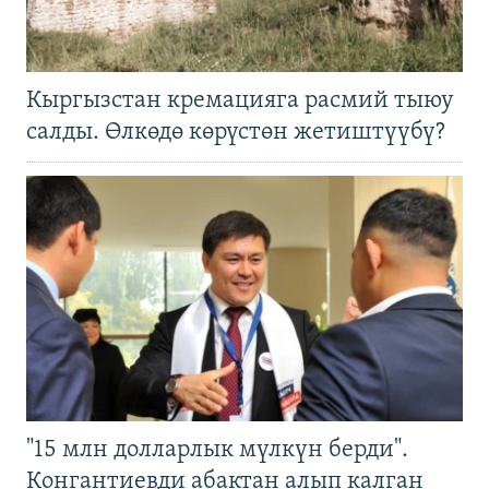
Кыргызстан кремацияга расмий тыюу
салды. Өлкөдө көрүстөн жетиштүүбү?
"15 млн долларлык мүлкүн берди".
Конгантиевди абактан алып калган