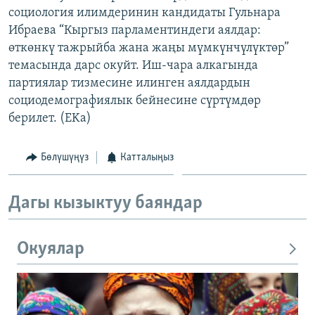
социология илимдеринин кандидаты Гульнара
ОНЛАЙН ШЕРИНЕ
ЭЖЕ-СИҢДИЛЕР
Ибраева “Кыргыз парламентиндеги аялдар:
АЗАТТЫК+
өткөнкү тажрыйба жана жаңы мүмкүнчүлүктөр”
ЫҢГАЙСЫЗ СУРООЛОР
темасында дарс окуйт. Иш-чара алкагында
партиялар тизмесине илинген аялдардын
социодемографиялык бейнесине сүртүмдөр
ЭЕ/АРнун бардык сайттары
берилет. (EKa)
Бөлүшүңүз
Катталыңыз
Дагы кызыктуу баяндар
Окуялар