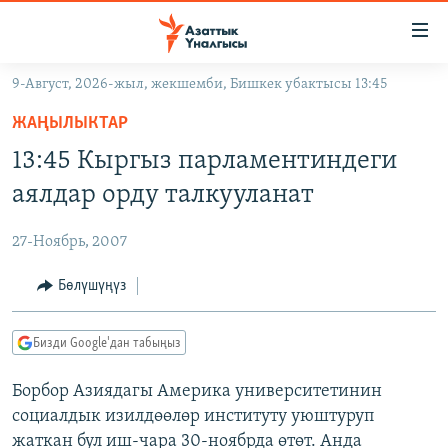
Линктер
Мазмунга
өтүңүз
9-Август, 2026-жыл, жекшемби, Бишкек убактысы 13:45
Навигацияга
ЖАҢЫЛЫКТАР
өтүңүз
ЖАҢЫЛЫКТАР
КЫРГЫЗСТАН
Издөөгө
13:45 Кыргыз парламентиндеги
салыңыз
ДҮЙНӨ
КЫРГЫЗСТАН
аялдар орду талкууланат
УКРАИНА
САЯСАТ
ДҮЙНӨ
27-Ноябрь, 2007
АТАЙЫН ИЛИКТӨӨ
ЭКОНОМИКА
БОРБОР АЗИЯ
ТВ ПРОГРАММАЛАР
Бөлүшүңүз
МАДАНИЯТ
ПОДКАСТ
БҮГҮН АЗАТТЫКТА
Бизди Google'дан табыңыз
ӨЗГӨЧӨ ПИКИР
ЭКСПЕРТТЕР ТАЛДАЙТ
Борбор Азиядагы Америка университетинин
БИЗ ЖАНА ДҮЙНӨ
Русский
социалдык изилдөөлөр институту уюштуруп
ДАНИСТЕ
жаткан бул иш-чара 30-ноябрда өтөт. Анда