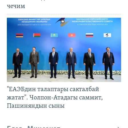
чечим
"ЕАЭБдин талаптары сакталбай
жатат". Чолпон-Атадагы саммит,
Пашиняндын сыны