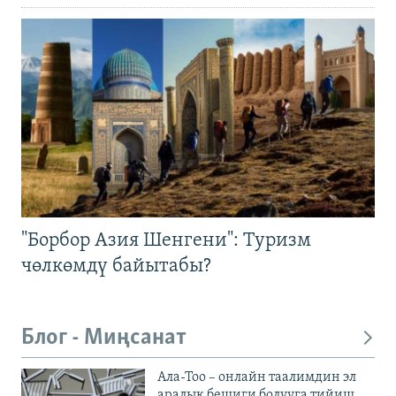
"Борбор Азия Шенгени": Туризм
чөлкөмдү байытабы?
Блог - Миңсанат
Ала-Тоо – онлайн таалимдин эл
аралык бешиги болууга тийиш