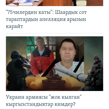
"75чилердин каты": Шаардык сот
тараптардын апелляция арызын
карайт
Украин армиясы "жок кылган"
кыргызстандыктар кимдер?