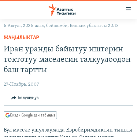
Линктер
Мазмунга
өтүңүз
6-Август, 2026-жыл, бейшемби, Бишкек убактысы 20:18
Навигацияга
ЖАҢЫЛЫКТАР
өтүңүз
ЖАҢЫЛЫКТАР
КЫРГЫЗСТАН
Издөөгө
Иран уранды байытуу иштерин
салыңыз
ДҮЙНӨ
КЫРГЫЗСТАН
токтотуу маселесин талкуулоодон
УКРАИНА
САЯСАТ
ДҮЙНӨ
баш тартты
АТАЙЫН ИЛИКТӨӨ
ЭКОНОМИКА
БОРБОР АЗИЯ
27-Ноябрь, 2007
ТВ ПРОГРАММАЛАР
МАДАНИЯТ
Бөлүшүңүз
ПОДКАСТ
БҮГҮН АЗАТТЫКТА
ӨЗГӨЧӨ ПИКИР
ЭКСПЕРТТЕР ТАЛДАЙТ
Бизди Google'дан табыңыз
БИЗ ЖАНА ДҮЙНӨ
Русский
Бул маселе ушул жумада Евробиримдиктин тышкы
ДАНИСТЕ