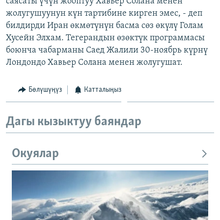
саясаты үчүн жооптуу Хавьер Солана менен
ОНЛАЙН ШЕРИНЕ
ЭЖЕ-СИҢДИЛЕР
жолугушуунун күн тартибине кирген эмес, - деп
билдирди Иран өкмөтүнүн басма сөз өкүлү Голам
АЗАТТЫК+
Хусейн Элхам. Тегерандын өзөктүк программасы
ЫҢГАЙСЫЗ СУРООЛОР
боюнча чабарманы Саед Жалили 30-ноябрь күрнү
Лондондо Хавьер Солана менен жолугушат.
ЭЕ/АРнун бардык сайттары
Бөлүшүңүз
Катталыңыз
Дагы кызыктуу баяндар
Окуялар