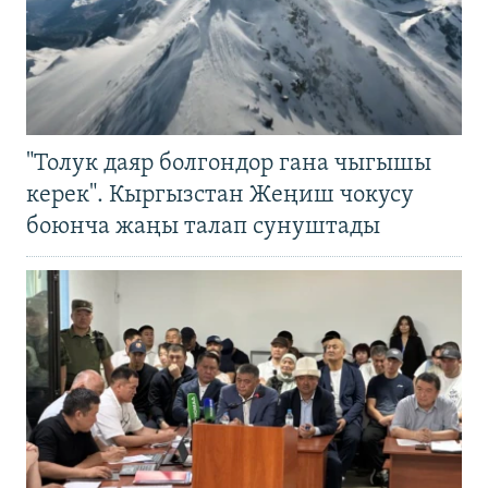
"Толук даяр болгондор гана чыгышы
керек". Кыргызстан Жеңиш чокусу
боюнча жаңы талап сунуштады