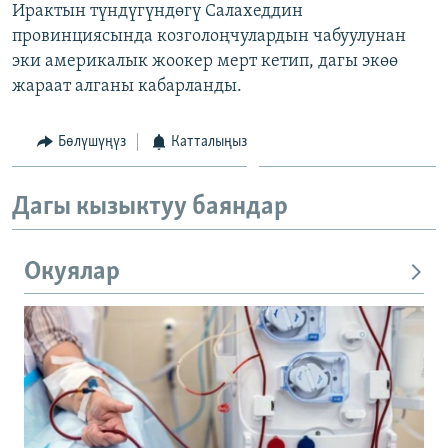
Ирактын түндүгүндөгү Салахеддин
ОНЛАЙН ШЕРИНЕ
ЭЖЕ-СИҢДИЛЕР
провинциясында козголоңчулардын чабуулунан
АЗАТТЫК+
эки америкалык жоокер мерт кетип, дагы экөө
жараат алганы кабарланды.
ЫҢГАЙСЫЗ СУРООЛОР
Бөлүшүңүз
Катталыңыз
ЭЕ/АРнун бардык сайттары
Дагы кызыктуу баяндар
Окуялар