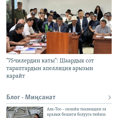
"75чилердин каты": Шаардык сот
тараптардын апелляция арызын
карайт
Блог - Миңсанат
Ала-Тоо – онлайн таалимдин эл
аралык бешиги болууга тийиш