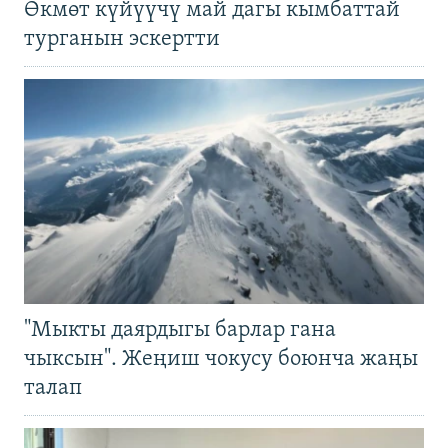
Өкмөт күйүүчү май дагы кымбаттай
турганын эскертти
"Мыкты даярдыгы барлар гана
чыксын". Жеңиш чокусу боюнча жаңы
талап