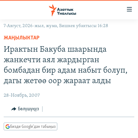
Линктер
Мазмунга
өтүңүз
7-Август, 2026-жыл, жума, Бишкек убактысы 16:28
Навигацияга
ЖАҢЫЛЫКТАР
өтүңүз
ЖАҢЫЛЫКТАР
КЫРГЫЗСТАН
Издөөгө
Ирактын Бакуба шаарында
салыңыз
ДҮЙНӨ
КЫРГЫЗСТАН
жанкечти аял жардырган
УКРАИНА
САЯСАТ
ДҮЙНӨ
бомбадан бир адам набыт болуп,
АТАЙЫН ИЛИКТӨӨ
ЭКОНОМИКА
БОРБОР АЗИЯ
дагы жетөө оор жараат алды
ТВ ПРОГРАММАЛАР
МАДАНИЯТ
28-Ноябрь, 2007
ПОДКАСТ
БҮГҮН АЗАТТЫКТА
Бөлүшүңүз
ӨЗГӨЧӨ ПИКИР
ЭКСПЕРТТЕР ТАЛДАЙТ
БИЗ ЖАНА ДҮЙНӨ
Русский
Бизди Google'дан табыңыз
ДАНИСТЕ