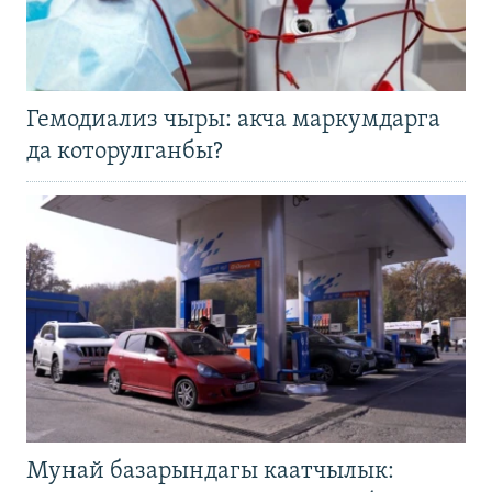
Гемодиализ чыры: акча маркумдарга
да которулганбы?
Мунай базарындагы каатчылык: