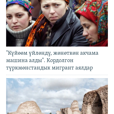
"Күйөөм үйлөндү, жөнөткөн акчама
машина алды". Кордолгон
түркмөнстандык мигрант аялдар