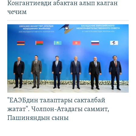
Конгантиевди абактан алып калган
чечим
"ЕАЭБдин талаптары сакталбай
жатат". Чолпон-Атадагы саммит,
Пашиняндын сыны