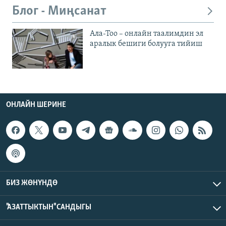
Блог - Миңсанат
Ала-Тоо – онлайн таалимдин эл
аралык бешиги болууга тийиш
ОНЛАЙН ШЕРИНЕ
БИЗ ЖӨНҮНДӨ
"АЗАТТЫКТЫН" САНДЫГЫ