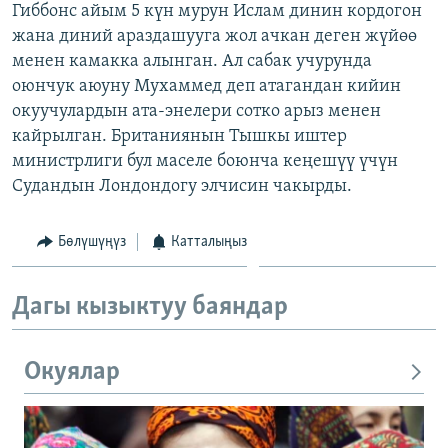
Гиббонс айым 5 күн мурун Ислам динин кордогон
ОНЛАЙН ШЕРИНЕ
ЭЖЕ-СИҢДИЛЕР
жана диний араздашууга жол ачкан деген жүйөө
АЗАТТЫК+
менен камакка алынган. Ал сабак учурунда
оюнчук аюуну Мухаммед деп атагандан кийин
ЫҢГАЙСЫЗ СУРООЛОР
окуучулардын ата-энелери сотко арыз менен
кайрылган. Британиянын Тышкы иштер
ЭЕ/АРнун бардык сайттары
министрлиги бул маселе боюнча кеңешүү үчүн
Судандын Лондондогу элчисин чакырды.
Бөлүшүңүз
Катталыңыз
Дагы кызыктуу баяндар
Окуялар