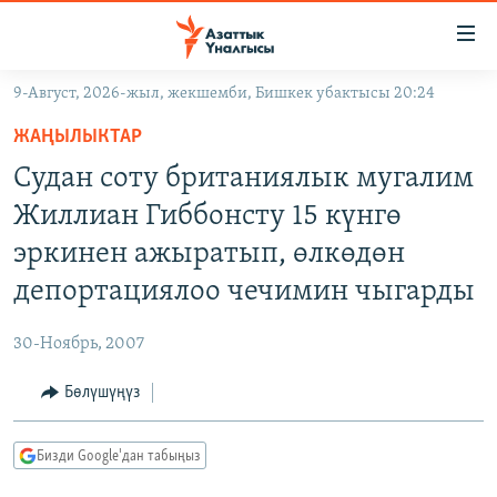
Линктер
Мазмунга
өтүңүз
9-Август, 2026-жыл, жекшемби, Бишкек убактысы 20:24
Навигацияга
ЖАҢЫЛЫКТАР
өтүңүз
ЖАҢЫЛЫКТАР
КЫРГЫЗСТАН
Издөөгө
Судан соту британиялык мугалим
салыңыз
ДҮЙНӨ
КЫРГЫЗСТАН
Жиллиан Гиббонсту 15 күнгө
УКРАИНА
САЯСАТ
ДҮЙНӨ
эркинен ажыратып, өлкөдөн
АТАЙЫН ИЛИКТӨӨ
ЭКОНОМИКА
БОРБОР АЗИЯ
депортациялоо чечимин чыгарды
ТВ ПРОГРАММАЛАР
МАДАНИЯТ
30-Ноябрь, 2007
ПОДКАСТ
БҮГҮН АЗАТТЫКТА
Бөлүшүңүз
ӨЗГӨЧӨ ПИКИР
ЭКСПЕРТТЕР ТАЛДАЙТ
БИЗ ЖАНА ДҮЙНӨ
Русский
Бизди Google'дан табыңыз
ДАНИСТЕ