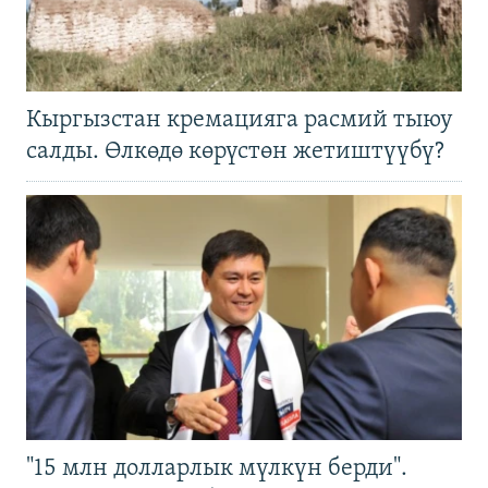
Кыргызстан кремацияга расмий тыюу
салды. Өлкөдө көрүстөн жетиштүүбү?
"15 млн долларлык мүлкүн берди".