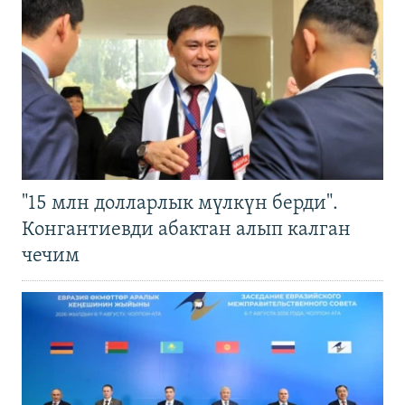
"15 млн долларлык мүлкүн берди".
Конгантиевди абактан алып калган
чечим