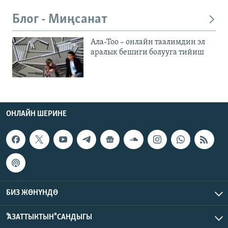
Блог - Миңсанат
Ала-Тоо – онлайн таалимдин эл
аралык бешиги болууга тийиш
ОНЛАЙН ШЕРИНЕ
БИЗ ЖӨНҮНДӨ
"АЗАТТЫКТЫН" САНДЫГЫ