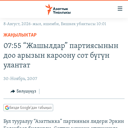
Линктер
Мазмунга
өтүңүз
8-Август, 2026-жыл, ишемби, Бишкек убактысы 10:01
Навигацияга
ЖАҢЫЛЫКТАР
өтүңүз
ЖАҢЫЛЫКТАР
КЫРГЫЗСТАН
Издөөгө
07:55 “Жашылдар” партиясынын
салыңыз
ДҮЙНӨ
КЫРГЫЗСТАН
доо арызын кароону сот бүгүн
УКРАИНА
САЯСАТ
ДҮЙНӨ
улантат
АТАЙЫН ИЛИКТӨӨ
ЭКОНОМИКА
БОРБОР АЗИЯ
30-Ноябрь, 2007
ТВ ПРОГРАММАЛАР
МАДАНИЯТ
Бөлүшүңүз
ПОДКАСТ
БҮГҮН АЗАТТЫКТА
ӨЗГӨЧӨ ПИКИР
ЭКСПЕРТТЕР ТАЛДАЙТ
Бизди Google'дан табыңыз
БИЗ ЖАНА ДҮЙНӨ
Русский
Бул тууралуу “Азаттыкка” партиянын лидери Эркин
ДАНИСТЕ