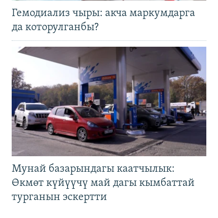
Гемодиализ чыры: акча маркумдарга
да которулганбы?
Мунай базарындагы каатчылык:
Өкмөт күйүүчү май дагы кымбаттай
турганын эскертти