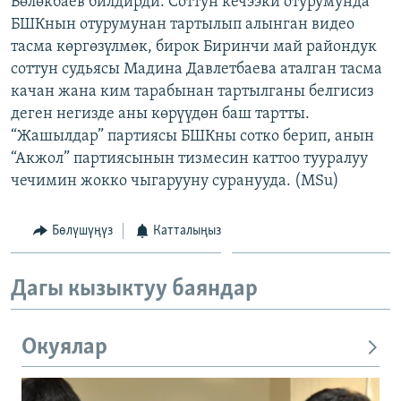
Бөлөкбаев билдирди. Соттун кечээки отурумунда
ОНЛАЙН ШЕРИНЕ
ЭЖЕ-СИҢДИЛЕР
БШКнын отурумунан тартылып алынган видео
тасма көргөзүлмөк, бирок Биринчи май райондук
АЗАТТЫК+
соттун судьясы Мадина Давлетбаева аталган тасма
ЫҢГАЙСЫЗ СУРООЛОР
качан жана ким тарабынан тартылганы белгисиз
деген негизде аны көрүүдөн баш тартты.
“Жашылдар” партиясы БШКны сотко берип, анын
ЭЕ/АРнун бардык сайттары
“Акжол” партиясынын тизмесин каттоо тууралуу
чечимин жокко чыгарууну суранууда. (MSu)
Бөлүшүңүз
Катталыңыз
Дагы кызыктуу баяндар
Окуялар