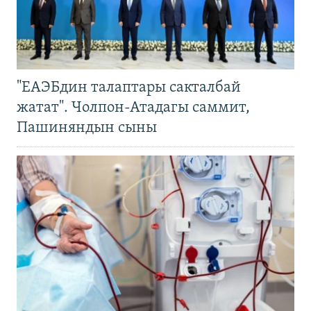
"ЕАЭБдин талаптары сакталбай
жатат". Чолпон-Атадагы саммит,
Пашиняндын сыны