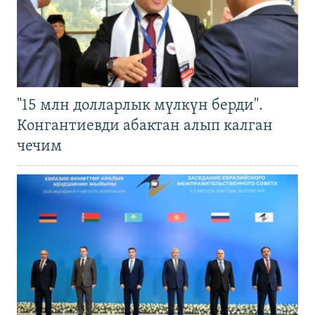
"15 млн долларлык мүлкүн берди".
Конгантиевди абактан алып калган
чечим