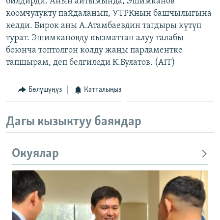
билдирди. Анын айтымында, Эшимканов
ОНЛАЙН ШЕРИНЕ
ЭЖЕ-СИҢДИЛЕР
коомчулукту пайдаланып, УТРКнын башчылыгына
келди. Бирок аны А.Атамбаевдин тагдыры күтүп
АЗАТТЫК+
турат. Эшимкановду кызматтан алуу талабы
ЫҢГАЙСЫЗ СУРООЛОР
боюнча топтолгон колду жаңы парламентке
тапшырам, деп белгиледи К.Булатов. (AiT)
ЭЕ/АРнун бардык сайттары
Бөлүшүңүз
Катталыңыз
Дагы кызыктуу баяндар
Окуялар