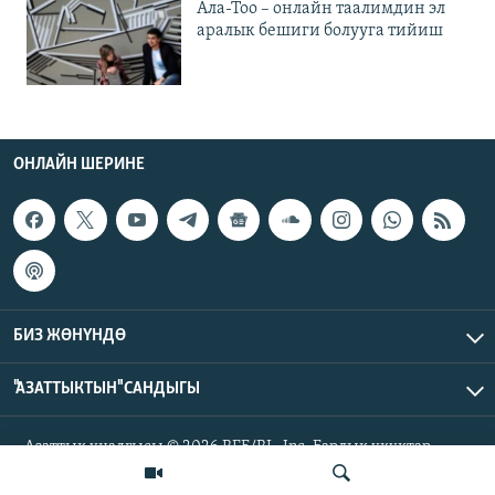
Ала-Тоо – онлайн таалимдин эл
аралык бешиги болууга тийиш
ОНЛАЙН ШЕРИНЕ
БИЗ ЖӨНҮНДӨ
"АЗАТТЫКТЫН" САНДЫГЫ
Азаттык үналгысы © 2026 RFE/RL, Inc. Бардык укуктар
корголгон.