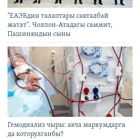
"ЕАЭБдин талаптары сакталбай
жатат". Чолпон-Атадагы саммит,
Пашиняндын сыны
Гемодиализ чыры: акча маркумдарга
да которулганбы?