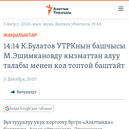
Линктер
Мазмунга
өтүңүз
7-Август, 2026-жыл, жума, Бишкек убактысы 19:44
Навигацияга
ЖАҢЫЛЫКТАР
өтүңүз
ЖАҢЫЛЫКТАР
КЫРГЫЗСТАН
Издөөгө
14:14 К.Булатов УТРКнын башчысы
салыңыз
ДҮЙНӨ
КЫРГЫЗСТАН
М.Эшимкановду кызматтан алуу
УКРАИНА
САЯСАТ
ДҮЙНӨ
талабы менен кол топтой баштайт
АТАЙЫН ИЛИКТӨӨ
ЭКОНОМИКА
БОРБОР АЗИЯ
3-Декабрь, 2007
ТВ ПРОГРАММАЛАР
МАДАНИЯТ
Бөлүшүңүз
ПОДКАСТ
БҮГҮН АЗАТТЫКТА
ӨЗГӨЧӨ ПИКИР
ЭКСПЕРТТЕР ТАЛДАЙТ
Бизди Google'дан табыңыз
БИЗ ЖАНА ДҮЙНӨ
Русский
Бул тууралуу укук коргоочу бүгүн «Азаттыкка»
ДАНИСТЕ