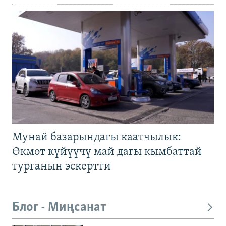
Мунай базарындагы каатчылык:
Өкмөт күйүүчү май дагы кымбаттай
турганын эскертти
Блог - Миңсанат