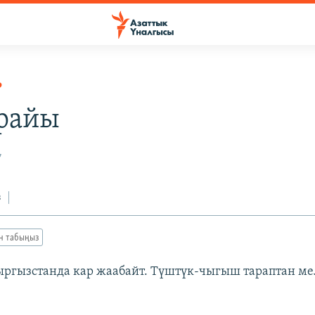
Р
райы
7
з
ан табыңыз
ыргызстанда кар жаабайт. Түштүк-чыгыш тараптан ме