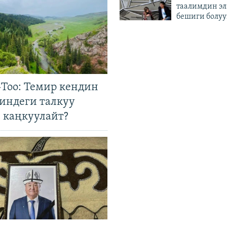
таалимдин эл
бешиги болуу
Тоо: Темир кендин
гиндеги талкуу
 каңкуулайт?