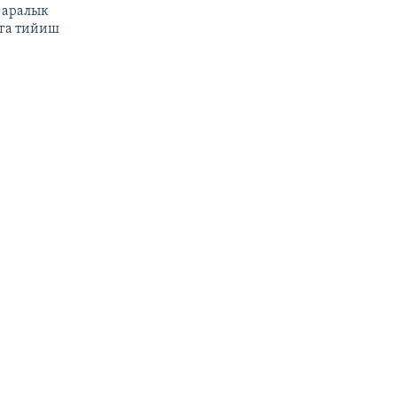
 аралык
га тийиш