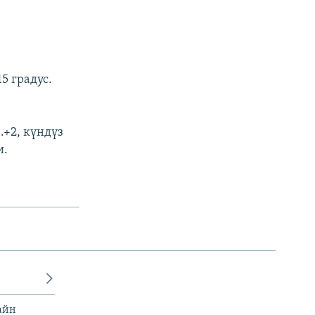
5 градус.
.+2, күндүз
и.
айн