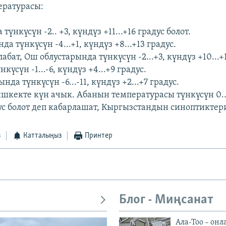
ературасы:
түнкүсүн -2.. +3, күндүз +11...+16 градус болот.
да түнкүсүн -4...+1, күндүз +8...+13 градус.
абат, Ош облустарында түнкүсүн -2...+3, күндүз +10...+1
үсүн -1...-6, күндүз +4...+9 градус.
да түнкүсүн -6...-11, күндүз +2...+7 градус.
ишкекте күн ачык. Абанын температурасы түнкүсүн 0..
дус болот деп кабарлашат, Кыргызстандын синоптиктер
з
Катталыңыз
Принтер
Блог - Миңсанат
Ала-Тоо – онл