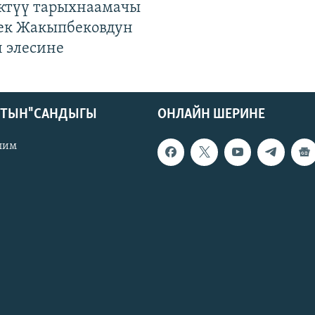
ктүү тарыхнаамачы
к Жакыпбековдун
 элесине
КТЫН" САНДЫГЫ
ОНЛАЙН ШЕРИНЕ
лим