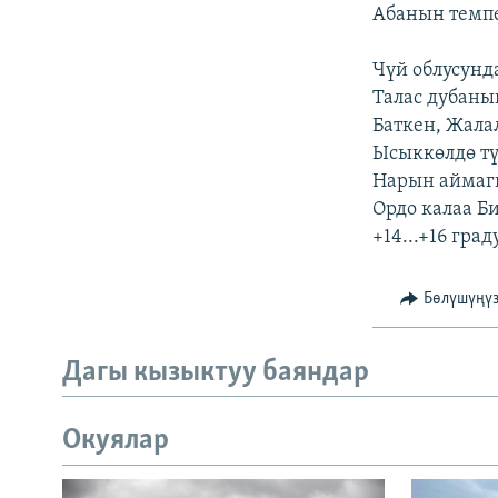
ЭЖЕ-СИҢДИЛЕР
Абанын темп
АЗАТТЫК+
Чүй облусунда 
ЫҢГАЙСЫЗ СУРООЛОР
Талас дубанын
Баткен, Жалал
Ысыккөлдө түнк
Нарын аймагын
Ордо калаа Б
+14...+16 гра
Бөлүшүңү
Дагы кызыктуу баяндар
Окуялар