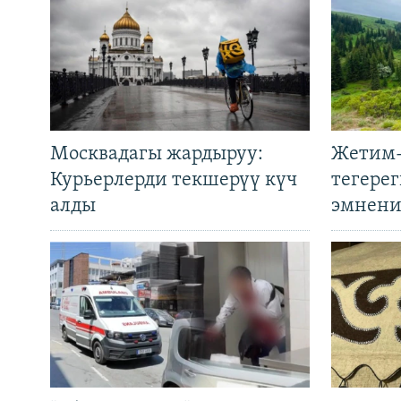
Москвадагы жардыруу:
Жетим-
Курьерлерди текшерүү күч
тегере
алды
эмнени