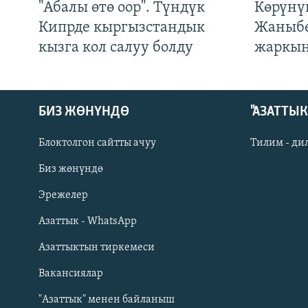
"Абалы өтө оор". Түндүк
Көрүнү
Кипрде кыргызстандык
Жаныбе
кызга кол салуу болду
жаркын
БИЗ ЖӨНҮНДӨ
"АЗАТТЫ
Блоктолгон сайтты ачуу
Тилим - ди
Биз жөнүндө
Русский
Эрежелер
Азаттык - WhatsApp
ОНЛАЙН ШЕРИНЕ
Азаттыктын тиркемеси
Вакансиялар
"Азаттык" менен байланыш