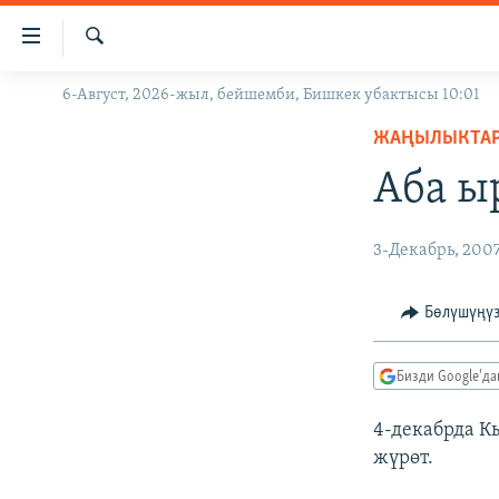
Линктер
Мазмунга
өтүңүз
Издөө
6-Август, 2026-жыл, бейшемби, Бишкек убактысы 10:01
ЖАҢЫЛЫКТАР
Навигацияга
өтүңүз
ЖАҢЫЛЫКТА
КЫРГЫЗСТАН
Издөөгө
Аба ы
ДҮЙНӨ
КЫРГЫЗСТАН
салыңыз
УКРАИНА
САЯСАТ
ДҮЙНӨ
3-Декабрь, 200
АТАЙЫН ИЛИКТӨӨ
ЭКОНОМИКА
БОРБОР АЗИЯ
ТВ ПРОГРАММАЛАР
МАДАНИЯТ
Бөлүшүңү
ПОДКАСТ
БҮГҮН АЗАТТЫКТА
Бизди Google'д
ӨЗГӨЧӨ ПИКИР
ЭКСПЕРТТЕР ТАЛДАЙТ
БИЗ ЖАНА ДҮЙНӨ
4-декабрда К
жүрөт.
ДАНИСТЕ