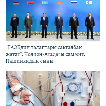
"ЕАЭБдин талаптары сакталбай
жатат". Чолпон-Атадагы саммит,
Пашиняндын сыны