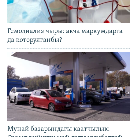
Гемодиализ чыры: акча маркумдарга
да которулганбы?
Мунай базарындагы каатчылык: