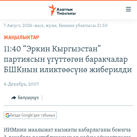
Линктер
Мазмунга
өтүңүз
7-Август, 2026-жыл, жума, Бишкек убактысы 21:50
Навигацияга
ЖАҢЫЛЫКТАР
өтүңүз
ЖАҢЫЛЫКТАР
КЫРГЫЗСТАН
Издөөгө
11:40 “Эркин Кыргызстан”
салыңыз
ДҮЙНӨ
КЫРГЫЗСТАН
партиясын үгүттөгөн баракчалар
УКРАИНА
САЯСАТ
ДҮЙНӨ
БШКнын иликтөөсүнө жиберилди
АТАЙЫН ИЛИКТӨӨ
ЭКОНОМИКА
БОРБОР АЗИЯ
4-Декабрь, 2007
ТВ ПРОГРАММАЛАР
МАДАНИЯТ
Бөлүшүңүз
ПОДКАСТ
БҮГҮН АЗАТТЫКТА
ӨЗГӨЧӨ ПИКИР
ЭКСПЕРТТЕР ТАЛДАЙТ
Бизди Google'дан табыңыз
БИЗ ЖАНА ДҮЙНӨ
Русский
ИИМнин маалымат кызматы кабарлаганы боюнча
ДАНИСТЕ