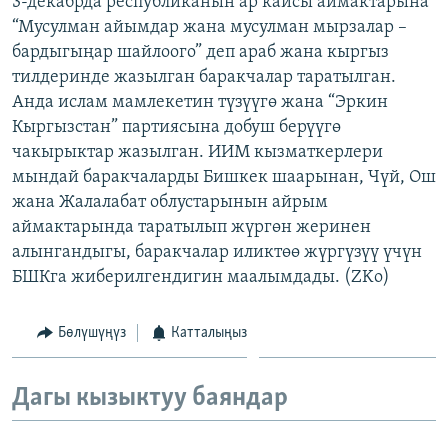
3-декабрда республиканын ар кайсы аймактарына
ОНЛАЙН ШЕРИНЕ
ЭЖЕ-СИҢДИЛЕР
“Мусулман айымдар жана мусулман мырзалар –
бардыгыңар шайлоого” деп араб жана кыргыз
АЗАТТЫК+
тилдеринде жазылган баракчалар таратылган.
ЫҢГАЙСЫЗ СУРООЛОР
Анда ислам мамлекетин түзүүгө жана “Эркин
Кыргызстан” партиясына добуш берүүгө
чакырыктар жазылган. ИИМ кызматкерлери
ЭЕ/АРнун бардык сайттары
мындай баракчаларды Бишкек шаарынан, Чүй, Ош
жана Жалалабат облустарынын айрым
аймактарында таратылып жүргөн жеринен
алынгандыгы, баракчалар иликтөө жүргүзүү үчүн
БШКга жиберилгендигин маалымдады. (ZKo)
Бөлүшүңүз
Катталыңыз
Дагы кызыктуу баяндар