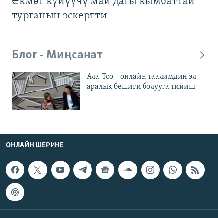
Өкмөт күйүүчү май дагы кымбаттай
турганын эскертти
Блог - Миңсанат
Ала-Тоо – онлайн таалимдин эл
аралык бешиги болууга тийиш
ОНЛАЙН ШЕРИНЕ