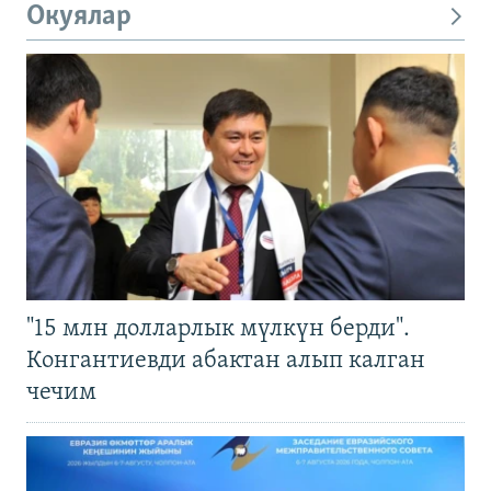
Окуялар
"15 млн долларлык мүлкүн берди".
Конгантиевди абактан алып калган
чечим