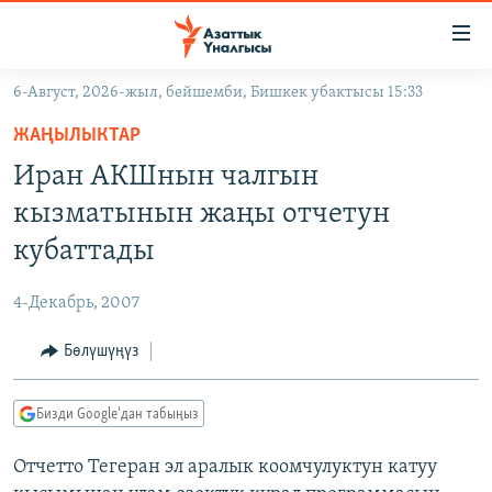
Линктер
Мазмунга
өтүңүз
6-Август, 2026-жыл, бейшемби, Бишкек убактысы 15:33
Навигацияга
ЖАҢЫЛЫКТАР
өтүңүз
ЖАҢЫЛЫКТАР
КЫРГЫЗСТАН
Издөөгө
Иран АКШнын чалгын
салыңыз
ДҮЙНӨ
КЫРГЫЗСТАН
кызматынын жаңы отчетун
УКРАИНА
САЯСАТ
ДҮЙНӨ
кубаттады
АТАЙЫН ИЛИКТӨӨ
ЭКОНОМИКА
БОРБОР АЗИЯ
4-Декабрь, 2007
ТВ ПРОГРАММАЛАР
МАДАНИЯТ
Бөлүшүңүз
ПОДКАСТ
БҮГҮН АЗАТТЫКТА
ӨЗГӨЧӨ ПИКИР
ЭКСПЕРТТЕР ТАЛДАЙТ
Бизди Google'дан табыңыз
БИЗ ЖАНА ДҮЙНӨ
Русский
Отчетто Тегеран эл аралык коомчулуктун катуу
ДАНИСТЕ