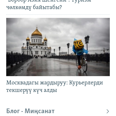
"Борбор Азия Шенгени": Туризм
чөлкөмдү байытабы?
Москвадагы жардыруу: Курьерлерди
текшерүү күч алды
Блог - Миңсанат