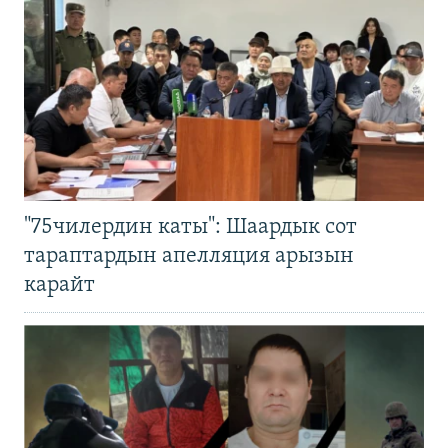
"75чилердин каты": Шаардык сот
тараптардын апелляция арызын
карайт