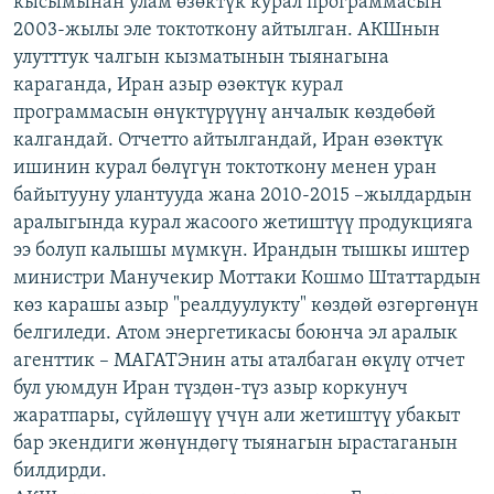
кысымынан улам өзөктүк курал программасын
ОНЛАЙН ШЕРИНЕ
ЭЖЕ-СИҢДИЛЕР
2003-жылы эле токтоткону айтылган. АКШнын
улутттук чалгын кызматынын тыянагына
АЗАТТЫК+
караганда, Иран азыр өзөктүк курал
ЫҢГАЙСЫЗ СУРООЛОР
программасын өнүктүрүүнү анчалык көздөбөй
калгандай. Отчетто айтылгандай, Иран өзөктүк
ишинин курал бөлүгүн токтоткону менен уран
ЭЕ/АРнун бардык сайттары
байытууну улантууда жана 2010-2015 –жылдардын
аралыгында курал жасоого жетиштүү продукцияга
ээ болуп калышы мүмкүн. Ирандын тышкы иштер
министри Манучекир Моттаки Кошмо Штаттардын
көз карашы азыр "реалдуулукту" көздөй өзгөргөнүн
белгиледи. Атом энергетикасы боюнча эл аралык
агенттик – МАГАТЭнин аты аталбаган өкүлү отчет
бул уюмдун Иран түздөн-түз азыр коркунуч
жаратпары, сүйлөшүү үчүн али жетиштүү убакыт
бар экендиги жөнүндөгү тыянагын ырастаганын
билдирди.