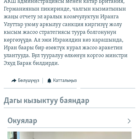
АКШ администрациясы менен катар Британия,
Германиянын пикиринде, чалгын кызматынын
жаңы отчету эл аралык коомчулуктун Иранга
Улуттар уюму аркылуу санкция киргизүү жолу
кысым жасоо стратегиясы туура болгонунун
көргөзүүдө. Ал эми Израилдин көз карашында,
Иран баары бир өзөктүк курал жасоо аракетин
улантууда. Бул тууралуу өлкөнүн коргоо минстри
Эхуд Барак билдирди.
Бөлүшүңүз
Катталыңыз
Дагы кызыктуу баяндар
Окуялар