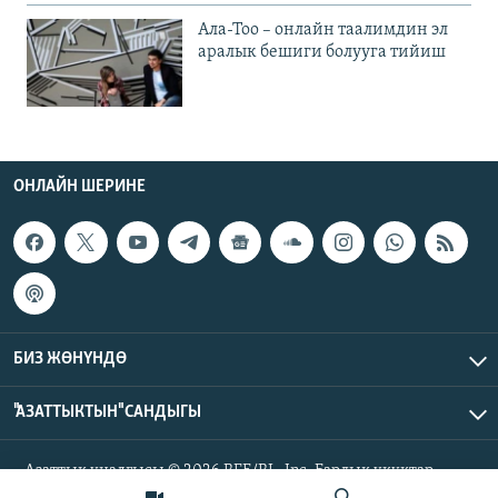
Ала-Тоо – онлайн таалимдин эл
аралык бешиги болууга тийиш
ОНЛАЙН ШЕРИНЕ
БИЗ ЖӨНҮНДӨ
"АЗАТТЫКТЫН" САНДЫГЫ
Азаттык үналгысы © 2026 RFE/RL, Inc. Бардык укуктар
корголгон.