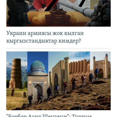
Украин армиясы жок кылган
кыргызстандыктар кимдер?