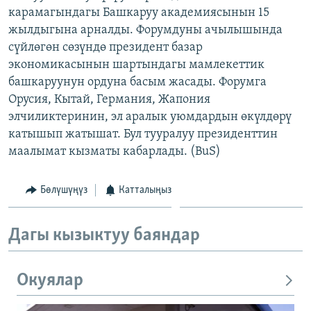
карамагындагы Башкаруу академиясынын 15
ОНЛАЙН ШЕРИНЕ
ЭЖЕ-СИҢДИЛЕР
жылдыгына арналды. Форумдуны ачылышында
АЗАТТЫК+
сүйлөгөн сөзүндө президент базар
ЫҢГАЙСЫЗ СУРООЛОР
экономикасынын шартындагы мамлекеттик
башкаруунун ордуна басым жасады. Форумга
Орусия, Кытай, Германия, Жапония
ЭЕ/АРнун бардык сайттары
элчиликтеринин, эл аралык уюмдардын өкүлдөрү
катышып жатышат. Бул тууралуу президенттин
маалымат кызматы кабарлады. (BuS)
Бөлүшүңүз
Катталыңыз
Дагы кызыктуу баяндар
Окуялар