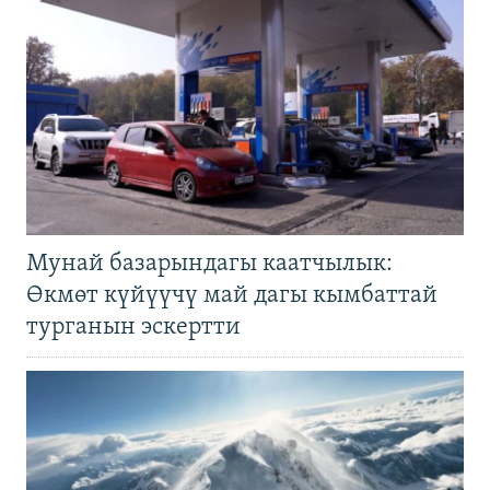
Мунай базарындагы каатчылык:
Өкмөт күйүүчү май дагы кымбаттай
турганын эскертти