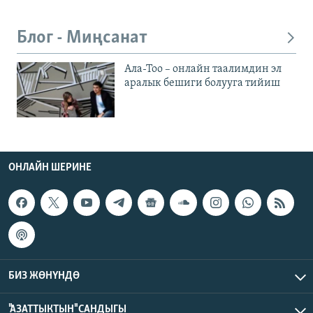
Блог - Миңсанат
Ала-Тоо – онлайн таалимдин эл
аралык бешиги болууга тийиш
ОНЛАЙН ШЕРИНЕ
БИЗ ЖӨНҮНДӨ
"АЗАТТЫКТЫН" САНДЫГЫ