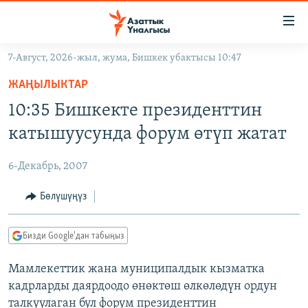
Линктер
Мазмунга
өтүңүз
7-Август, 2026-жыл, жума, Бишкек убактысы 10:47
Навигацияга
ЖАҢЫЛЫКТАР
өтүңүз
ЖАҢЫЛЫКТАР
КЫРГЫЗСТАН
Издөөгө
10:35 Бишкекте президенттин
салыңыз
ДҮЙНӨ
КЫРГЫЗСТАН
катышуусунда форум өтүп жатат
УКРАИНА
САЯСАТ
ДҮЙНӨ
6-Декабрь, 2007
АТАЙЫН ИЛИКТӨӨ
ЭКОНОМИКА
БОРБОР АЗИЯ
ТВ ПРОГРАММАЛАР
Бөлүшүңүз
МАДАНИЯТ
ПОДКАСТ
БҮГҮН АЗАТТЫКТА
Бизди Google'дан табыңыз
ӨЗГӨЧӨ ПИКИР
ЭКСПЕРТТЕР ТАЛДАЙТ
Мамлекеттик жана муниципалдык кызматка
БИЗ ЖАНА ДҮЙНӨ
Русский
кадрларды даярдоодо өнөктөш өлкөлөдүн ордун
ДАНИСТЕ
талкуулаган бул форум президенттин