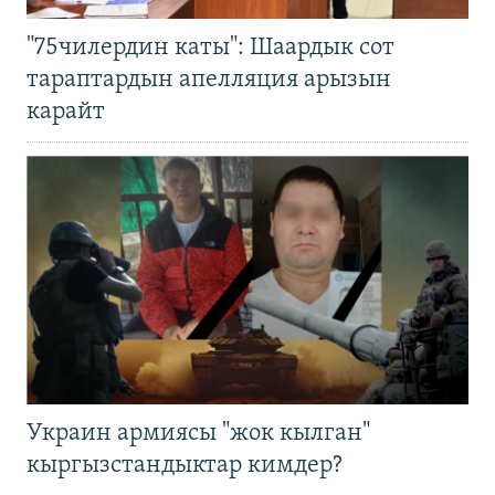
"75чилердин каты": Шаардык сот
тараптардын апелляция арызын
карайт
Украин армиясы "жок кылган"
кыргызстандыктар кимдер?