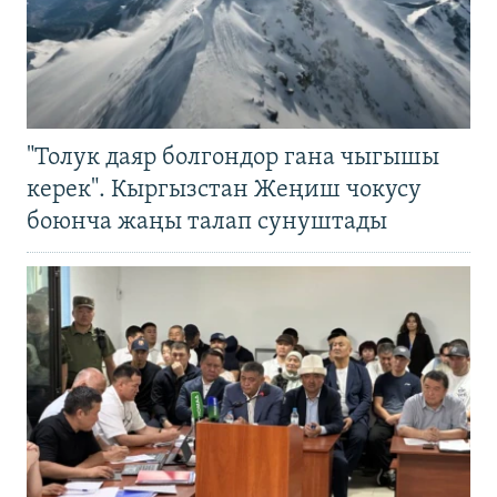
"Толук даяр болгондор гана чыгышы
керек". Кыргызстан Жеңиш чокусу
боюнча жаңы талап сунуштады