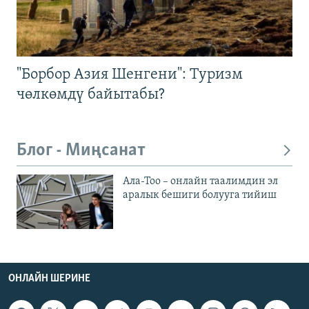
"Борбор Азия Шенгени": Туризм
чөлкөмдү байытабы?
Блог - Миңсанат
Ала-Тоо – онлайн таалимдин эл
аралык бешиги болууга тийиш
ОНЛАЙН ШЕРИНЕ