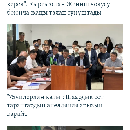
керек". Кыргызстан Жеңиш чокусу
боюнча жаңы талап сунуштады
"75чилердин каты": Шаардык сот
тараптардын апелляция арызын
карайт