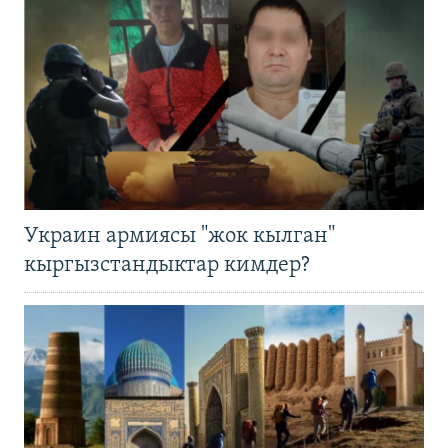
Украин армиясы "жок кылган"
кыргызстандыктар кимдер?