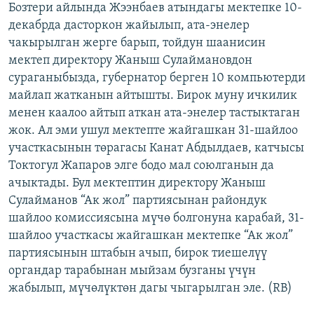
Бозтери айлында Жээнбаев атындагы мектепке 10-
ОНЛАЙН ШЕРИНЕ
ЭЖЕ-СИҢДИЛЕР
декабрда дасторкон жайылып, ата-энелер
АЗАТТЫК+
чакырылган жерге барып, тойдун шаанисин
мектеп директору Жаныш Сулаймановдон
ЫҢГАЙСЫЗ СУРООЛОР
сураганыбызда, губернатор берген 10 компьютерди
майлап жатканын айтышты. Бирок муну ичкилик
ЭЕ/АРнун бардык сайттары
менен каалоо айтып аткан ата-энелер тастыктаган
жок. Ал эми ушул мектепте жайгашкан 31-шайлоо
участкасынын төрагасы Канат Абдылдаев, катчысы
Токтогул Жапаров элге бодо мал союлганын да
ачыктады. Бул мектептин директору Жаныш
Сулайманов “Ак жол” партиясынан райондук
шайлоо комиссиясына мүчө болгонуна карабай, 31-
шайлоо участкасы жайгашкан мектепке “Ак жол”
партиясынын штабын ачып, бирок тиешелүү
органдар тарабынан мыйзам бузганы үчүн
жабылып, мүчөлүктөн дагы чыгарылган эле. (RB)