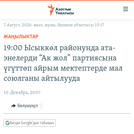
Линктер
Мазмунга
өтүңүз
7-Август, 2026-жыл, жума, Бишкек убактысы 10:17
Навигацияга
ЖАҢЫЛЫКТАР
өтүңүз
ЖАҢЫЛЫКТАР
КЫРГЫЗСТАН
Издөөгө
19:00 Ысыккөл районунда ата-
салыңыз
ДҮЙНӨ
КЫРГЫЗСТАН
энелерди “Ак жол” партиясына
УКРАИНА
САЯСАТ
ДҮЙНӨ
үгүттөп айрым мектептерде мал
АТАЙЫН ИЛИКТӨӨ
ЭКОНОМИКА
БОРБОР АЗИЯ
союлганы айтылууда
ТВ ПРОГРАММАЛАР
МАДАНИЯТ
10-Декабрь, 2007
ПОДКАСТ
БҮГҮН АЗАТТЫКТА
Бөлүшүңүз
ӨЗГӨЧӨ ПИКИР
ЭКСПЕРТТЕР ТАЛДАЙТ
БИЗ ЖАНА ДҮЙНӨ
Русский
Бизди Google'дан табыңыз
ДАНИСТЕ