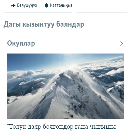
Бөлүшүңүз
Катталыңыз
Дагы кызыктуу баяндар
Окуялар
"Толук даяр болгондор гана чыгышы