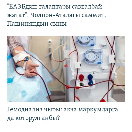
"ЕАЭБдин талаптары сакталбай
жатат". Чолпон-Атадагы саммит,
Пашиняндын сыны
Гемодиализ чыры: акча маркумдарга
да которулганбы?