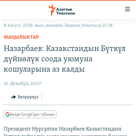
Линктер
Мазмунга
өтүңүз
8-Август, 2026-жыл, ишемби, Бишкек убактысы 21:38
Навигацияга
ЖАҢЫЛЫКТАР
өтүңүз
ЖАҢЫЛЫКТАР
КЫРГЫЗСТАН
Издөөгө
Назарбаев: Казакстандын Бүткүл
салыңыз
ДҮЙНӨ
КЫРГЫЗСТАН
дүйнөлүк соода уюмуна
УКРАИНА
САЯСАТ
ДҮЙНӨ
кошуларына аз калды
АТАЙЫН ИЛИКТӨӨ
ЭКОНОМИКА
БОРБОР АЗИЯ
10-Декабрь, 2007
ТВ ПРОГРАММАЛАР
МАДАНИЯТ
Бөлүшүңүз
ПОДКАСТ
БҮГҮН АЗАТТЫКТА
ӨЗГӨЧӨ ПИКИР
ЭКСПЕРТТЕР ТАЛДАЙТ
Бизди Google'дан табыңыз
БИЗ ЖАНА ДҮЙНӨ
Русский
Президент Нурсултан Назарбаев Казакстандын
ДАНИСТЕ