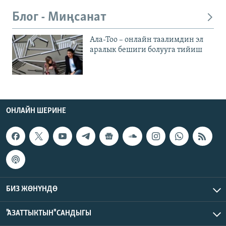
Блог - Миңсанат
Ала-Тоо – онлайн таалимдин эл
аралык бешиги болууга тийиш
ОНЛАЙН ШЕРИНЕ
БИЗ ЖӨНҮНДӨ
"АЗАТТЫКТЫН" САНДЫГЫ