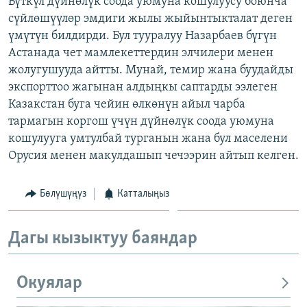
Бүткүл дүйнөлүк соода уюмуна кошулуусу боюнча
ОНЛАЙН ШЕРИНЕ
ЭЖЕ-СИҢДИЛЕР
сүйлөшүүлөр эмдиги жылы жыйынтыкталат деген
үмүтүн билдирди. Бул тууралуу Назарбаев бүгүн
АЗАТТЫК+
Астанада чет мамлекеттердин элчилери менен
ЫҢГАЙСЫЗ СУРООЛОР
жолугушууда айтты. Мунай, темир жана буудайды
экспорттоо жагынан алдыңкы саптарды ээлеген
Казакстан буга чейин өлкөнүн айыл чарба
ЭЕ/АРнун бардык сайттары
тармагын коргош үчүн дүйнөлүк соода уюмуна
кошулууга умтулбай турганын жана бул маселени
Орусия менен макулдашып чечээрин айтып келген.
Бөлүшүңүз
Катталыңыз
Дагы кызыктуу баяндар
Окуялар