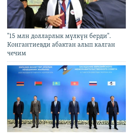
"15 млн долларлык мүлкүн берди".
Конгантиевди абактан алып калган
чечим