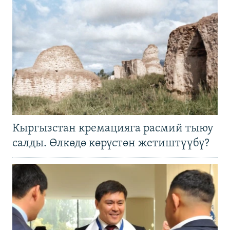
Кыргызстан кремацияга расмий тыюу
салды. Өлкөдө көрүстөн жетиштүүбү?