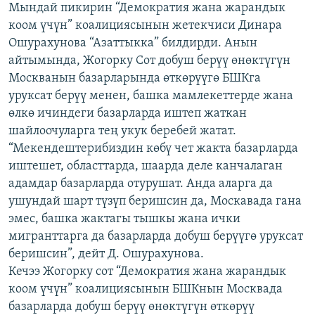
Мындай пикирин “Демократия жана жарандык
ОНЛАЙН ШЕРИНЕ
ЭЖЕ-СИҢДИЛЕР
коом үчүн” коалициясынын жетекчиси Динара
АЗАТТЫК+
Ошурахунова “Азаттыкка” билдирди. Анын
айтымында, Жогорку Сот добуш берүү өнөктүгүн
ЫҢГАЙСЫЗ СУРООЛОР
Москванын базарларында өткөрүүгө БШКга
уруксат берүү менен, башка мамлекеттерде жана
ЭЕ/АРнун бардык сайттары
өлкө ичиндеги базарларда иштеп жаткан
шайлоочуларга тең укук беребей жатат.
“Мекендештерибиздин көбү чет жакта базарларда
иштешет, областтарда, шаарда деле канчалаган
адамдар базарларда отурушат. Анда аларга да
ушундай шарт түзүп беришсин да, Москавада гана
эмес, башка жактагы тышкы жана ички
мигранттарга да базарларда добуш берүүгө уруксат
беришсин”, дейт Д. Ошурахунова.
Кечээ Жогорку сот “Демократия жана жарандык
коом үчүн” коалициясынын БШКнын Москвада
базарларда добуш берүү өнөктүгүн өткөрүү