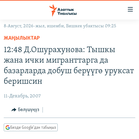
Линктер
Мазмунга
өтүңүз
8-Август, 2026-жыл, ишемби, Бишкек убактысы 09:25
Навигацияга
ЖАҢЫЛЫКТАР
өтүңүз
ЖАҢЫЛЫКТАР
КЫРГЫЗСТАН
Издөөгө
12:48 Д.Ошурахунова: Тышкы
салыңыз
ДҮЙНӨ
КЫРГЫЗСТАН
жана ички мигранттарга да
УКРАИНА
САЯСАТ
ДҮЙНӨ
базарларда добуш берүүгө уруксат
АТАЙЫН ИЛИКТӨӨ
ЭКОНОМИКА
БОРБОР АЗИЯ
беришсин
ТВ ПРОГРАММАЛАР
МАДАНИЯТ
11-Декабрь, 2007
ПОДКАСТ
БҮГҮН АЗАТТЫКТА
Бөлүшүңүз
ӨЗГӨЧӨ ПИКИР
ЭКСПЕРТТЕР ТАЛДАЙТ
БИЗ ЖАНА ДҮЙНӨ
Русский
Бизди Google'дан табыңыз
ДАНИСТЕ