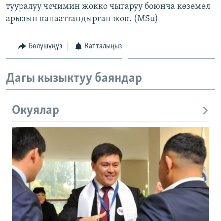
тууралуу чечимин жокко чыгаруу боюнча көзөмөл
арызын канааттандырган жок. (MSu)
Бөлүшүңүз
Катталыңыз
Дагы кызыктуу баяндар
Окуялар