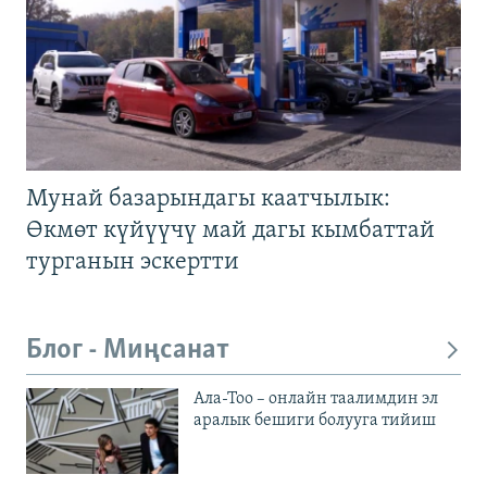
Мунай базарындагы каатчылык:
Өкмөт күйүүчү май дагы кымбаттай
турганын эскертти
Блог - Миңсанат
Ала-Тоо – онлайн таалимдин эл
аралык бешиги болууга тийиш