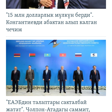
"15 млн долларлык мүлкүн берди".
Конгантиевди абактан алып калган
чечим
"ЕАЭБдин талаптары сакталбай
жатат". Чолпон-Атадагы саммит,