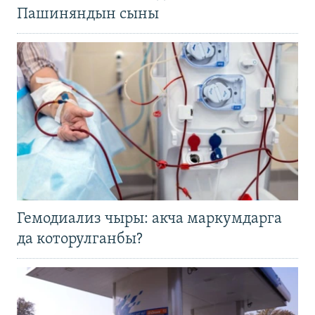
Пашиняндын сыны
Гемодиализ чыры: акча маркумдарга
да которулганбы?