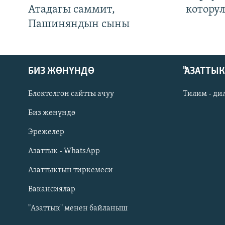
Атадагы саммит,
котору
Пашиняндын сыны
БИЗ ЖӨНҮНДӨ
"АЗАТТЫ
Блоктолгон сайтты ачуу
Тилим - ди
Биз жөнүндө
Русский
Эрежелер
Азаттык - WhatsApp
ОНЛАЙН ШЕРИНЕ
Азаттыктын тиркемеси
Вакансиялар
"Азаттык" менен байланыш
ЭЕ/АРнун бардык сайттары