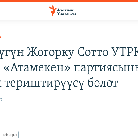
Р
Бүгүн Жогорку Сотто УТР
 «Атамекен» партиясын
к териштирүүсү болот
07
з
ан табыңыз