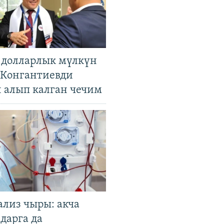
н долларлык мүлкүн
. Конгантиевди
н алып калган чечим
ализ чыры: акча
дарга да