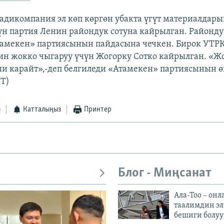
радикомпания эл көп көргөн убакта үгүт материалдары
үн партия Ленин райондук сотуна кайрылган. Районду
амекен» партиясынын пайдасына чечкен. Бирок УТР
ин жокко чыгаруу үчүн Жогорку Сотко кайрылган. «Ж
ни карайт»,-деп белгиледи «Атамекен» партиясынын ө
iT)
з
Катталыңыз
Принтер
Блог - Миңсанат
Ала-Тоо – онл
таалимдин эл
бешиги болуу