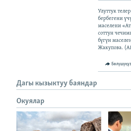
ЭЖЕ-СИҢДИЛЕР
Улуттук теле
АЗАТТЫК+
бербегени үч
ЫҢГАЙСЫЗ СУРООЛОР
маселени «Ат
соттун чечим
бүгүн маселе
Жакупова. (A
Бөлүшүңү
Дагы кызыктуу баяндар
Окуялар