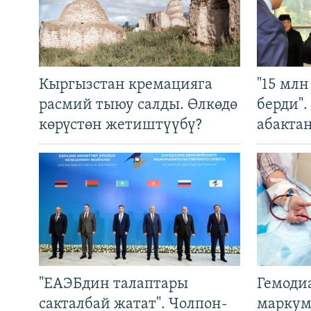
Кыргызстан кремацияга
"15 мл
расмий тыюу салды. Өлкөдө
берди"
көрүстөн жетиштүүбү?
абакта
"ЕАЭБдин талаптары
Гемоди
сакталбай жатат". Чолпон-
маркум