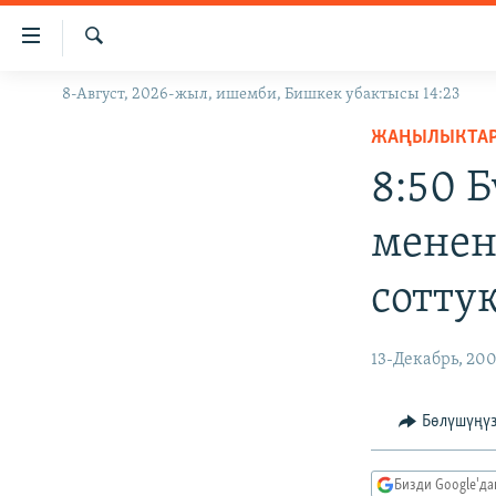
Линктер
Мазмунга
өтүңүз
Издөө
8-Август, 2026-жыл, ишемби, Бишкек убактысы 14:23
ЖАҢЫЛЫКТАР
Навигацияга
өтүңүз
ЖАҢЫЛЫКТА
КЫРГЫЗСТАН
Издөөгө
8:50 
ДҮЙНӨ
КЫРГЫЗСТАН
салыңыз
УКРАИНА
САЯСАТ
ДҮЙНӨ
менен
АТАЙЫН ИЛИКТӨӨ
ЭКОНОМИКА
БОРБОР АЗИЯ
сотту
ТВ ПРОГРАММАЛАР
МАДАНИЯТ
ПОДКАСТ
БҮГҮН АЗАТТЫКТА
13-Декабрь, 20
ӨЗГӨЧӨ ПИКИР
ЭКСПЕРТТЕР ТАЛДАЙТ
БИЗ ЖАНА ДҮЙНӨ
Бөлүшүңү
ДАНИСТЕ
Бизди Google'д