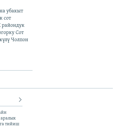
на убакыт
к сот
К райондук
огорку Сот
күлү Чолпон
айн
 аралык
га тийиш