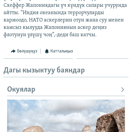
Схеффер Жапониядагы үч күндүк сапары учурунда
ОНЛАЙН ШЕРИНЕ
ЭЖЕ-СИҢДИЛЕР
айтты. “Индия океанында террорчуларды
АЗАТТЫК+
кармоодо, НАТО аскерлерин отун жана суу менен
ЫҢГАЙСЫЗ СУРООЛОР
камсыз кылууда Жапониянын аскер деңиз
флотунун үлүшү чоң”,-деди баш катчы.
ЭЕ/АРнун бардык сайттары
Бөлүшүңүз
Катталыңыз
Дагы кызыктуу баяндар
Окуялар