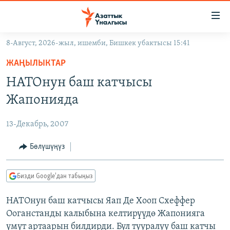
Линктер
Мазмунга
өтүңүз
8-Август, 2026-жыл, ишемби, Бишкек убактысы 15:41
Навигацияга
ЖАҢЫЛЫКТАР
өтүңүз
ЖАҢЫЛЫКТАР
КЫРГЫЗСТАН
Издөөгө
НАТОнун баш катчысы
салыңыз
ДҮЙНӨ
КЫРГЫЗСТАН
Жапонияда
УКРАИНА
САЯСАТ
ДҮЙНӨ
13-Декабрь, 2007
АТАЙЫН ИЛИКТӨӨ
ЭКОНОМИКА
БОРБОР АЗИЯ
ТВ ПРОГРАММАЛАР
Бөлүшүңүз
МАДАНИЯТ
ПОДКАСТ
БҮГҮН АЗАТТЫКТА
Бизди Google'дан табыңыз
ӨЗГӨЧӨ ПИКИР
ЭКСПЕРТТЕР ТАЛДАЙТ
НАТОнун баш катчысы Яап Де Хооп Схеффер
БИЗ ЖАНА ДҮЙНӨ
Русский
Ооганстанды калыбына келтирүүдө Жапонияга
ДАНИСТЕ
үмүт артаарын билдирди. Бул тууралуу баш катчы