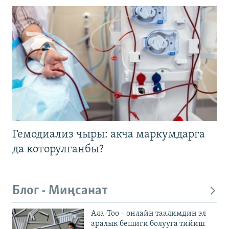
Гемодиализ чыры: акча маркумдарга
да которулганбы?
Блог - Миңсанат
Ала-Тоо – онлайн таалимдин эл
аралык бешиги болууга тийиш