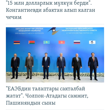
"15 млн долларлык мүлкүн берди".
Конгантиевди абактан алып калган
чечим
"ЕАЭБдин талаптары сакталбай
жатат". Чолпон-Атадагы саммит,
Пашиняндын сыны