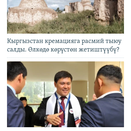
Кыргызстан кремацияга расмий тыюу
салды. Өлкөдө көрүстөн жетиштүүбү?