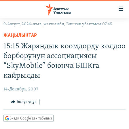
Линктер
Мазмунга
өтүңүз
9-Август, 2026-жыл, жекшемби, Бишкек убактысы 07:45
Навигацияга
ЖАҢЫЛЫКТАР
өтүңүз
ЖАҢЫЛЫКТАР
КЫРГЫЗСТАН
Издөөгө
15:15 Жарандык коомдорду колдоо
салыңыз
ДҮЙНӨ
КЫРГЫЗСТАН
борборунун ассоциациясы
УКРАИНА
САЯСАТ
ДҮЙНӨ
“SkyМobile” боюнча БШКга
АТАЙЫН ИЛИКТӨӨ
ЭКОНОМИКА
БОРБОР АЗИЯ
кайрылды
ТВ ПРОГРАММАЛАР
МАДАНИЯТ
14-Декабрь, 2007
ПОДКАСТ
БҮГҮН АЗАТТЫКТА
Бөлүшүңүз
ӨЗГӨЧӨ ПИКИР
ЭКСПЕРТТЕР ТАЛДАЙТ
БИЗ ЖАНА ДҮЙНӨ
Русский
Бизди Google'дан табыңыз
ДАНИСТЕ