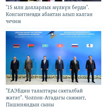
"15 млн долларлык мүлкүн берди".
Конгантиевди абактан алып калган
чечим
"ЕАЭБдин талаптары сакталбай
жатат". Чолпон-Атадагы саммит,
Пашиняндын сыны