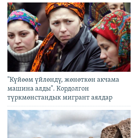
"Күйөөм үйлөндү, жөнөткөн акчама
машина алды". Кордолгон
түркмөнстандык мигрант аялдар