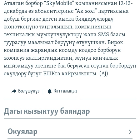
Аталган борбор “SkyМobile” компаниясынан 12-13-
ОНЛАЙН ШЕРИНЕ
ЭЖЕ-СИҢДИЛЕР
декабрда өз абоненттерине “Ак жол” партиясына
АЗАТТЫК+
добуш бергиле деген кыска билдирүүлөрдү
жөнөткөнүнө таңгалышып, компаниянын
ЫҢГАЙСЫЗ СУРООЛОР
техникалык мүмкүнчүлүктөрү жана SMS баасы
тууралуу маалымат берүүнү өтүнүшкөн. Бирок
ЭЕ/АРнун бардык сайттары
компания жарандык коомду колдоо борборун
жоопсуз калтыргандыктан, мунун канчалык
мыйзамдуу экенине баа берүүсүн өтүнүп борбордун
өкүлдөрү бүгүн БШКга кайрылышты. (AJ)
Бөлүшүңүз
Катталыңыз
Дагы кызыктуу баяндар
Окуялар