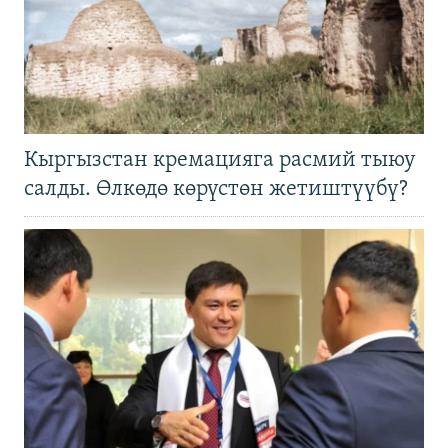
Кыргызстан кремацияга расмий тыюу
салды. Өлкөдө көрүстөн жетиштүүбү?