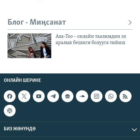
Блог - Миңсанат
Ала-Тоо – онлайн таалимдин эл
аралык бешиги болууга тийиш
ОНЛАЙН ШЕРИНЕ
БИЗ ЖӨНҮНДӨ