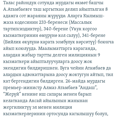
Талас райондук сотунда мурдагы өкмөт башчы
ОНЛАЙН ШЕРИНЕ
ЭЖЕ-СИҢДИЛЕР
А.Атамбаевге таш ыргыткан делип айыпталган 8
АЗАТТЫК+
адамга сот жараяны жүрүүдө. Аларга Кылмыш-
жаза кодесинин 233-беренеси (Массалык
ЫҢГАЙСЫЗ СУРООЛОР
тартипсиздиктер), 340-берене (Укук коргоо
кызматкеринин өмүрүнө кол салуу), 341-берене
ЭЕ/АРнун бардык сайттары
(Бийлик өкүлүнө карата зомбулук көрсөтүү) боюнча
айып коюлууда. Маалыматтарга караганда,
алардан жабыр тартты делген милициянын 9
кызматкери айыпталуучуларга доосу жок
экендигин билдиришкен. Буга чейин Атамбаев да
алардын адвокаттарына доосу жоктугун айтып, тил
кат бергендигин билдирген. 26-майда мурдагы
премьер-министр Алмаз Атамбаев “Андаш”,
“Жерүй” кенине иш сапары менен барып
келатканда Аксай айылынын жанынан
жергиликтүү эл менен милиция
кызматкерлеринин ортосунда кагылышуу болуп,