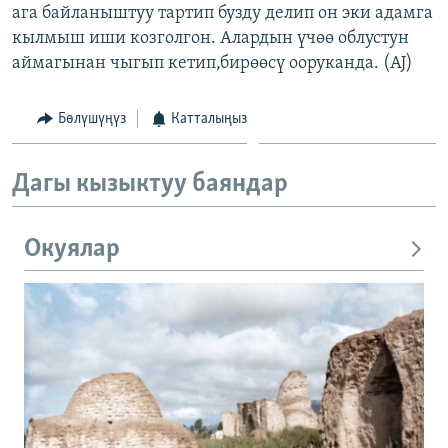
ага байланыштуу тартип бузду делип он эки адамга
кылмыш иши козголгон. Алардын үчөө облустун
аймагынан чыгып кетип,бирөөсү ооруканда. (AJ)
Бөлүшүңүз
Катталыңыз
Дагы кызыктуу баяндар
Окуялар