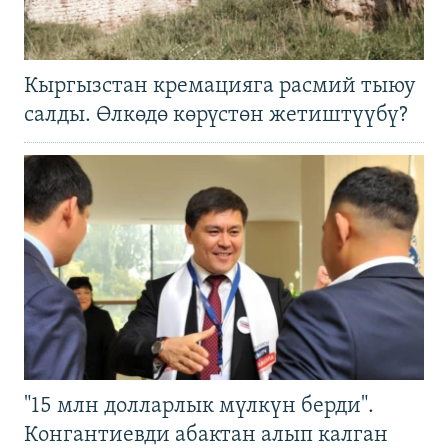
Кыргызстан кремацияга расмий тыюу
салды. Өлкөдө көрүстөн жетиштүүбү?
"15 млн долларлык мүлкүн берди".
Конгантиевди абактан алып калган