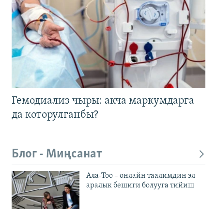
Гемодиализ чыры: акча маркумдарга
да которулганбы?
Блог - Миңсанат
Ала-Тоо – онлайн таалимдин эл
аралык бешиги болууга тийиш