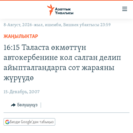
Линктер
Мазмунга
өтүңүз
8-Август, 2026-жыл, ишемби, Бишкек убактысы 23:59
Навигацияга
ЖАҢЫЛЫКТАР
өтүңүз
ЖАҢЫЛЫКТАР
КЫРГЫЗСТАН
Издөөгө
16:15 Таласта өкмөттүн
салыңыз
ДҮЙНӨ
КЫРГЫЗСТАН
автокербенине кол салган делип
УКРАИНА
САЯСАТ
ДҮЙНӨ
айыпталгандарга сот жараяны
АТАЙЫН ИЛИКТӨӨ
ЭКОНОМИКА
БОРБОР АЗИЯ
жүрүүдө
ТВ ПРОГРАММАЛАР
МАДАНИЯТ
15-Декабрь, 2007
ПОДКАСТ
БҮГҮН АЗАТТЫКТА
Бөлүшүңүз
ӨЗГӨЧӨ ПИКИР
ЭКСПЕРТТЕР ТАЛДАЙТ
БИЗ ЖАНА ДҮЙНӨ
Русский
Бизди Google'дан табыңыз
ДАНИСТЕ