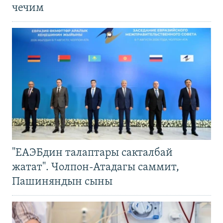
чечим
"ЕАЭБдин талаптары сакталбай
жатат". Чолпон-Атадагы саммит,
Пашиняндын сыны