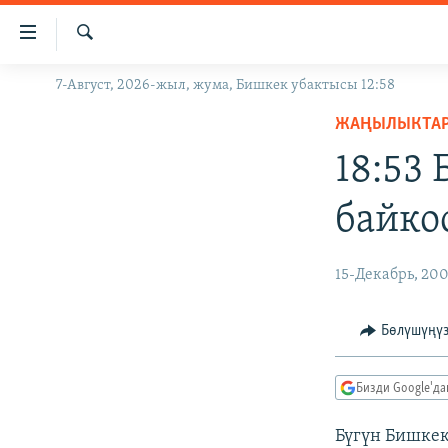
Линктер
Мазмунга
өтүңүз
Издөө
7-Август, 2026-жыл, жума, Бишкек убактысы 12:58
ЖАҢЫЛЫКТАР
Навигацияга
өтүңүз
ЖАҢЫЛЫКТА
КЫРГЫЗСТАН
Издөөгө
18:53
ДҮЙНӨ
КЫРГЫЗСТАН
салыңыз
УКРАИНА
САЯСАТ
ДҮЙНӨ
байко
АТАЙЫН ИЛИКТӨӨ
ЭКОНОМИКА
БОРБОР АЗИЯ
ТВ ПРОГРАММАЛАР
МАДАНИЯТ
15-Декабрь, 20
ПОДКАСТ
БҮГҮН АЗАТТЫКТА
Бөлүшүңү
ӨЗГӨЧӨ ПИКИР
ЭКСПЕРТТЕР ТАЛДАЙТ
БИЗ ЖАНА ДҮЙНӨ
Бизди Google'д
ДАНИСТЕ
Бүгүн Бишкек