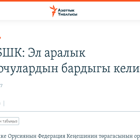
Р
 БШК: Эл аралык
очулардын бардыгы кел
07
з
ан табыңыз
ке Орусиянын Федерация Кеңешинин төрагасынын ор