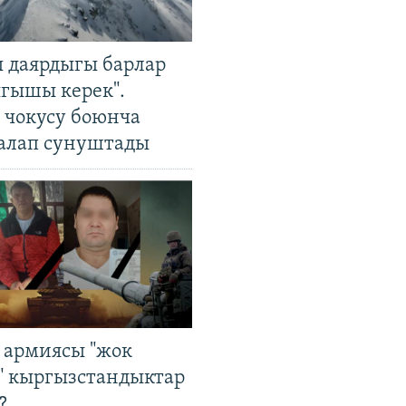
 даярдыгы барлар
ыгышы керек".
чокусу боюнча
алап сунуштады
 армиясы "жок
" кыргызстандыктар
?