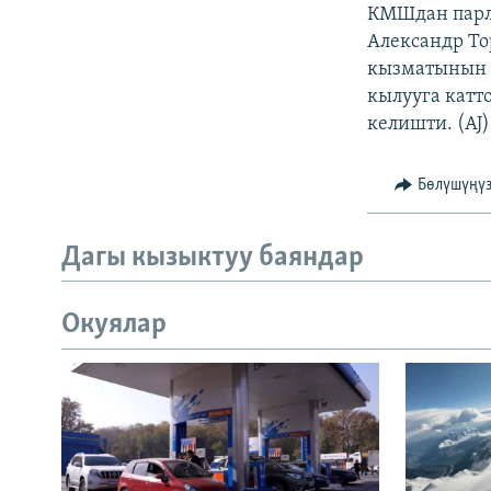
ЭЖЕ-СИҢДИЛЕР
КМШдан парл
Александр То
АЗАТТЫК+
кызматынын м
ЫҢГАЙСЫЗ СУРООЛОР
кылууга катт
келишти. (AJ)
Бөлүшүңү
Дагы кызыктуу баяндар
Окуялар