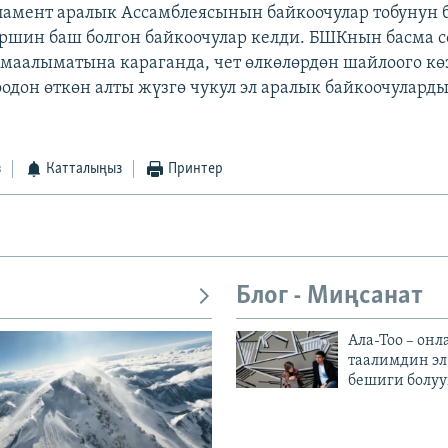
амент аралык Ассамблеясынын байкоочулар тобунун
ршин баш болгон байкоочулар келди. БШКнын басма с
аалыматына караганда, чет өлкөлөрдөн шайлоого кө
оодон өткөн алты жүзгө чукул эл аралык байкоочулард
з
Катталыңыз
Принтер
Блог - Миңсанат
Ала-Тоо – онл
таалимдин эл
бешиги болуу