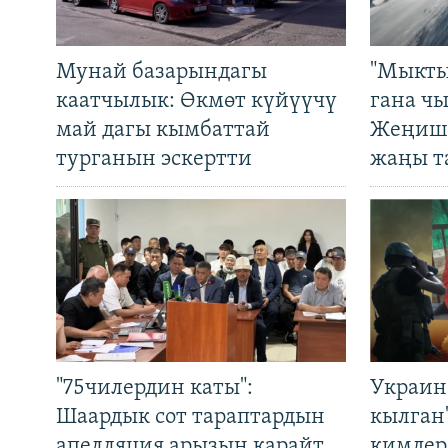
Мунай базарындагы
"Мыкты
каатчылык: Өкмөт күйүүчү
гана ч
май дагы кымбаттай
Жеңиш 
турганын эскертти
жаңы т
"75чилердин каты":
Украин
Шаардык сот тараптардын
кылган
апелляция арызын карайт
кимдер