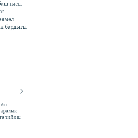
 башчысы
өз
зөмөл
ын бардыгы
айн
 аралык
га тийиш