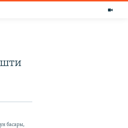
ишти
ун басары,