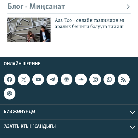
Блог - Миңсанат
Ала-Тоо – онлайн таалимдин эл
аралык бешиги болууга тийиш
ОНЛАЙН ШЕРИНЕ
БИЗ ЖӨНҮНДӨ
"АЗАТТЫКТЫН" САНДЫГЫ