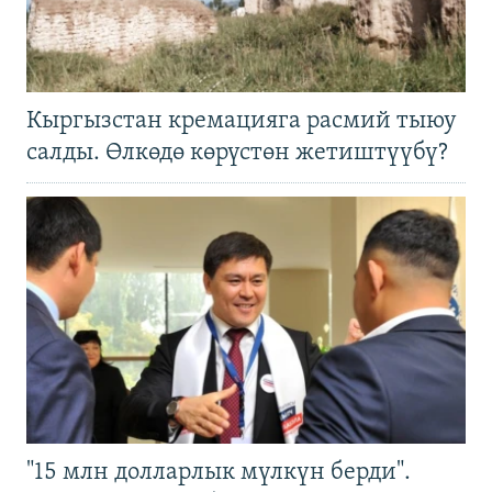
Кыргызстан кремацияга расмий тыюу
салды. Өлкөдө көрүстөн жетиштүүбү?
"15 млн долларлык мүлкүн берди".