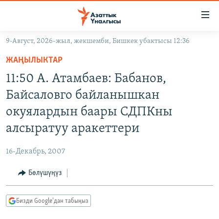
Линктер
Мазмунга
өтүңүз
9-Август, 2026-жыл, жекшемби, Бишкек убактысы 12:36
Навигацияга
ЖАҢЫЛЫКТАР
өтүңүз
ЖАҢЫЛЫКТАР
КЫРГЫЗСТАН
Издөөгө
11:50 А. Атамбаев: Бабанов,
салыңыз
ДҮЙНӨ
КЫРГЫЗСТАН
Байсаловго байланышкан
УКРАИНА
САЯСАТ
ДҮЙНӨ
окуялардын баары СДПКны
АТАЙЫН ИЛИКТӨӨ
ЭКОНОМИКА
БОРБОР АЗИЯ
алсыратуу аракеттери
ТВ ПРОГРАММАЛАР
МАДАНИЯТ
16-Декабрь, 2007
ПОДКАСТ
БҮГҮН АЗАТТЫКТА
Бөлүшүңүз
ӨЗГӨЧӨ ПИКИР
ЭКСПЕРТТЕР ТАЛДАЙТ
БИЗ ЖАНА ДҮЙНӨ
Русский
Бизди Google'дан табыңыз
ДАНИСТЕ