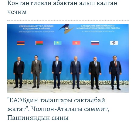
Конгантиевди абактан алып калган
чечим
"ЕАЭБдин талаптары сакталбай
жатат". Чолпон-Атадагы саммит,
Пашиняндын сыны