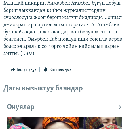
Мындай пикирин Алмазбек Атамбев бүгүн добуш
ОНЛАЙН ШЕРИНЕ
ЭЖЕ-СИҢДИЛЕР
берип чыккандан кийин журналисттердин
АЗАТТЫК+
суроолоруна жооп берип жатып билдирди. Социал-
демократтар партиясынын төрагасы А. Атамбаев
ЫҢГАЙСЫЗ СУРООЛОР
бул шайлоодо ыплас оюндар көп болуп жатканын
белгилеп, Өмүрбек Бабановдун иши боюнча керек
ЭЕ/АРнун бардык сайттары
болсо эл аралык сотторго чейин кайрылышаарын
айтты. (EBM)
Бөлүшүңүз
Катталыңыз
Дагы кызыктуу баяндар
Окуялар