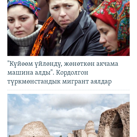
"Күйөөм үйлөндү, жөнөткөн акчама
машина алды". Кордолгон
түркмөнстандык мигрант аялдар