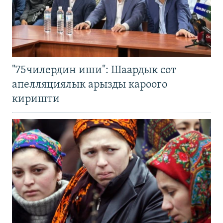
"75чилердин иши": Шаардык сот
апелляциялык арызды кароого
киришти