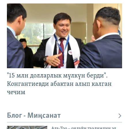
"15 млн долларлык мүлкүн берди".
Конгантиевди абактан алып калган
чечим
Блог - Миңсанат
Ала-Тоо – онлайн таалимдин эл