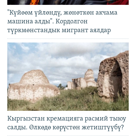
"Күйөөм үйлөндү, жөнөткөн акчама
машина алды". Кордолгон
түркмөнстандык мигрант аялдар
Кыргызстан кремацияга расмий тыюу
салды. Өлкөдө көрүстөн жетиштүүбү?