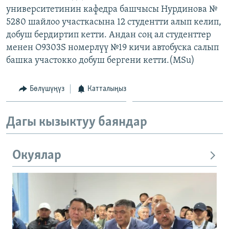
университетинин кафедра башчысы Нурдинова №
ОНЛАЙН ШЕРИНЕ
ЭЖЕ-СИҢДИЛЕР
5280 шайлоо участкасына 12 студентти алып келип,
АЗАТТЫК+
добуш бердиртип кетти. Андан соң ал студенттер
ЫҢГАЙСЫЗ СУРООЛОР
менен О9303S номерлүү №19 кичи автобуска салып
башка участокко добуш бергени кетти.(MSu)
ЭЕ/АРнун бардык сайттары
Бөлүшүңүз
Катталыңыз
Дагы кызыктуу баяндар
Окуялар