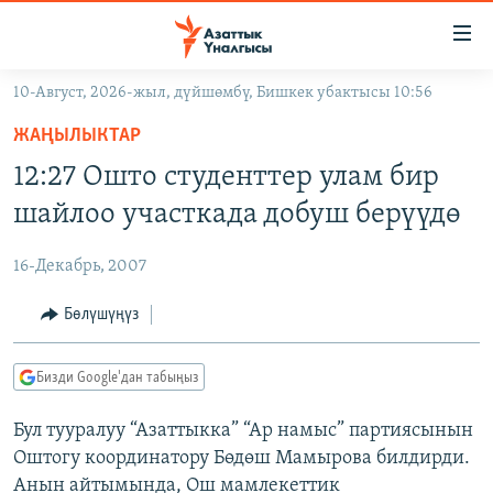
Линктер
Мазмунга
өтүңүз
10-Август, 2026-жыл, дүйшөмбү, Бишкек убактысы 10:56
Навигацияга
ЖАҢЫЛЫКТАР
өтүңүз
ЖАҢЫЛЫКТАР
КЫРГЫЗСТАН
Издөөгө
12:27 Ошто студенттер улам бир
салыңыз
ДҮЙНӨ
КЫРГЫЗСТАН
шайлоо участкада добуш берүүдө
УКРАИНА
САЯСАТ
ДҮЙНӨ
16-Декабрь, 2007
АТАЙЫН ИЛИКТӨӨ
ЭКОНОМИКА
БОРБОР АЗИЯ
ТВ ПРОГРАММАЛАР
Бөлүшүңүз
МАДАНИЯТ
ПОДКАСТ
БҮГҮН АЗАТТЫКТА
Бизди Google'дан табыңыз
ӨЗГӨЧӨ ПИКИР
ЭКСПЕРТТЕР ТАЛДАЙТ
Бул тууралуу “Азаттыкка” “Ар намыс” партиясынын
БИЗ ЖАНА ДҮЙНӨ
Русский
Оштогу координатору Бөдөш Мамырова билдирди.
ДАНИСТЕ
Анын айтымында, Ош мамлекеттик